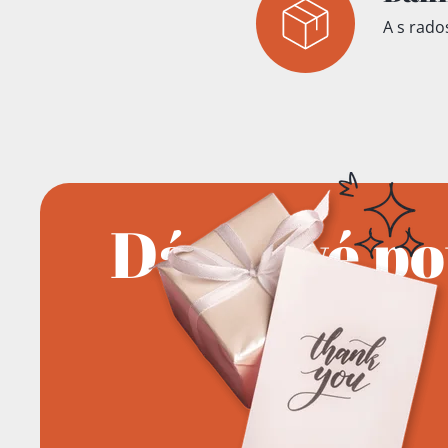
A s rados
Přidáno do koš
Dárkové p