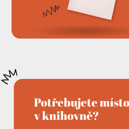
Potřebujete míst
v knihovně?