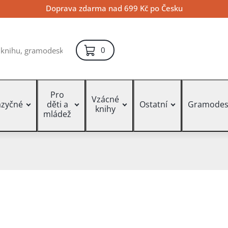
Doprava zdarma nad 699 Kč po Česku
položek – košík
0
Pro
Vzácné
azyčné
děti a
Ostatní
Gramodes
knihy
mládež