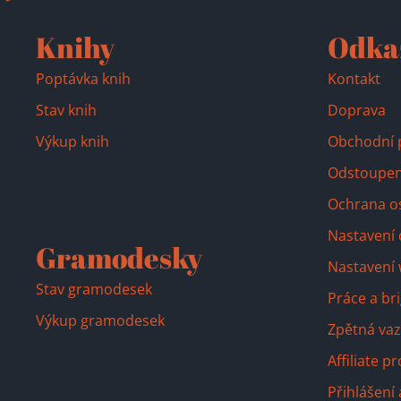
Knihy
Odka
Poptávka knih
Kontakt
Stav knih
Doprava
Výkup knih
Obchodní 
Odstoupen
Ochrana o
Nastavení 
Gramodesky
Nastavení
Stav gramodesek
Práce a br
Výkup gramodesek
Zpětná vaz
Affiliate 
Přihlášení