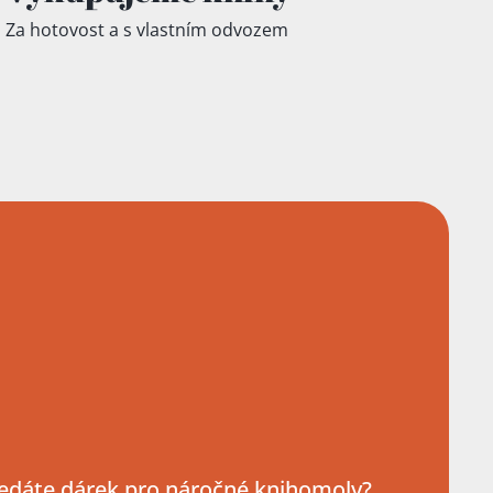
Za hotovost a s vlastním odvozem
edáte dárek pro náročné knihomoly?