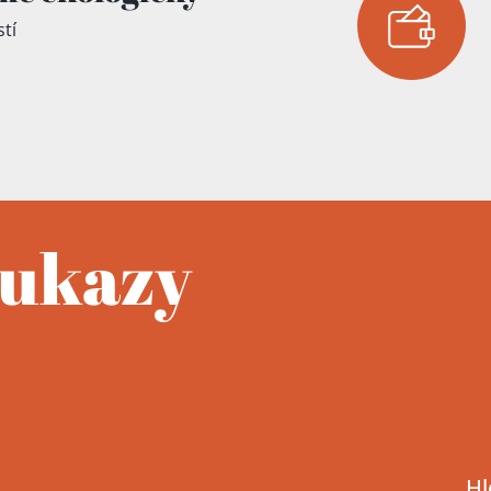
tí
íku!
oukazy
Hl