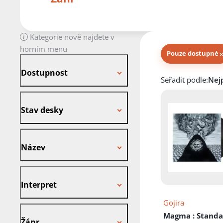
Kategorie nově najdete v
horním menu
Pouze dostupné
Dostupnost
Dostupnost
Knihy autora
Seřadit podle:
Stav desky
Stav desky
Název
Název
Interpret
Interpret
Gojira
Žánr
Magma
: Stand
Žánr