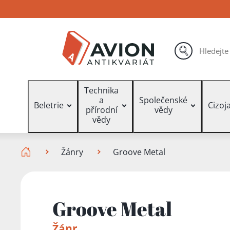
Přejít
Přejít
Přejít
na
na
na
hlavní
hlavní
vyhledávání
obsah
navigaci
hledat
Vyhledávání
Technika
a
Společenské
Beletrie
Cizoj
přírodní
vědy
vědy
Zde se nacházíte
Žánry
Groove Metal
Groove Metal
Žánr