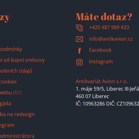
zy
Máte dotaz?
+420 487 989 433
info@antikavion.cz
podmínky
Facebook
í od kupní smlouvy
Instagram
sobních údajů
Antikvariát Avion s.r.o.
cookies
1. máje 59/5,
Liberec III-Jeř
 webu
(Kč)
460 07 Liberec
igáda
IČ: 10963286 DIČ: CZ10963
ba na redesign
program
 administrátora