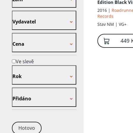
Edition Black Vi
2016 |
Roadrunn
Vydavatel
Records
Vydavatel
Stav
NM | VG+
Cena
449 
Cena
Ve slevě
Rok
Rok
Přidáno
Přidáno
Hotovo