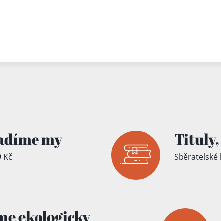
adíme my
Tituly,
 Kč
Sběratelské 
me ekologicky