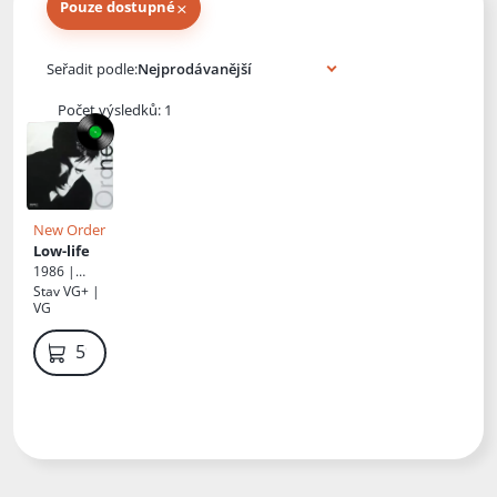
×
Pouze dostupné
Knihy autora
Seřadit podle:
Počet výsledků: 1
New Order
Low-life
1986 |
Tonpress
Stav
VG+ |
VG
599 Kč