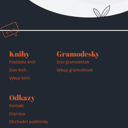
Knihy
Gramodesky
Poptávka knih
Stav gramodesek
Přidáno do košíku!
Stav knih
Výkup gramodesek
Výkup knih
Odkazy
Kontakt
Doprava
Obchodní podmínky