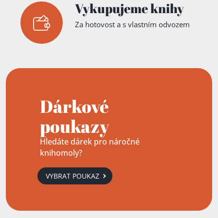
Vykupujeme knihy
Za hotovost a s vlastním odvozem
Dárkové
poukazy
Hledáte dárek pro náročné
knihomoly?
VYBRAT POUKAZ