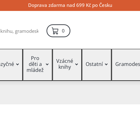
Doprava zdarma nad 699 Kč po Česku
položek – košík
0
Pro
Vzácné
azyčné
děti a
Ostatní
Gramodes
knihy
mládež