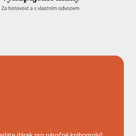
Za hotovost a s vlastním odvozem
edáte dárek pro náročné knihomoly?