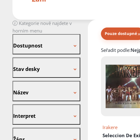
Kategorie nově najdete v
horním menu
Pouze dostupné
Dostupnost
Dostupnost
Knihy autora
Seřadit podle:
Stav desky
Stav desky
Název
Název
Interpret
Interpret
Irakere
Žánr
Seleccion De Ex
Žánr