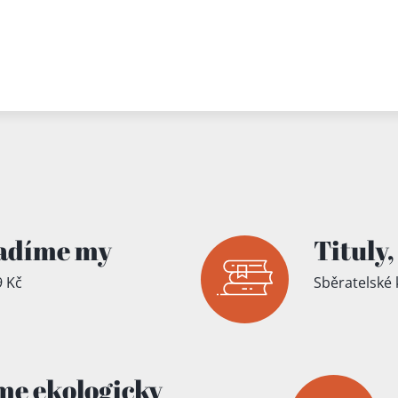
adíme my
Tituly,
 Kč
Sběratelské 
me ekologicky