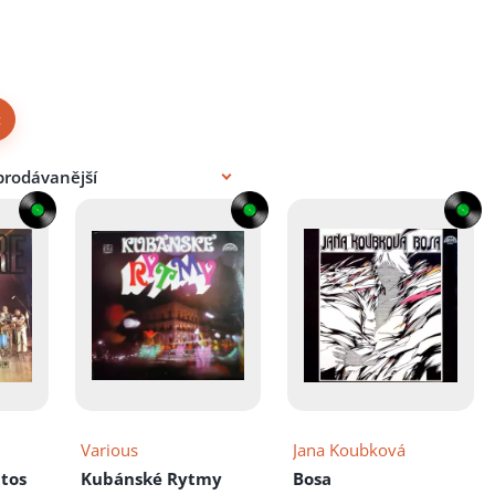
×
Various
Jana Koubková
itos
Kubánské Rytmy
Bosa