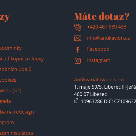
zy
Máte dotaz?
+420 487 989 433
info@antikavion.cz
podmínky
Facebook
í od kupní smlouvy
Instagram
sobních údajů
Antikvariát Avion s.r.o.
cookies
1. máje 59/5,
Liberec III-Jeř
 webu
(Kč)
460 07 Liberec
igáda
IČ: 10963286 DIČ: CZ10963
ba na redesign
program
 administrátora