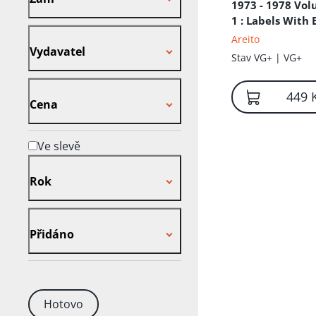
1973 - 1978 Vo
1
: Labels With 
Vydavatel
Text Vinyl
Areito
Vydavatel
Stav
VG+ | VG+
Cena
449 
Cena
Ve slevě
Rok
Rok
Přidáno
Přidáno
Hotovo