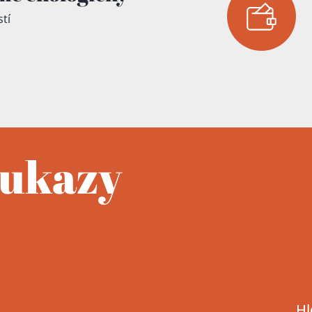
tí
íku!
oukazy
Hl