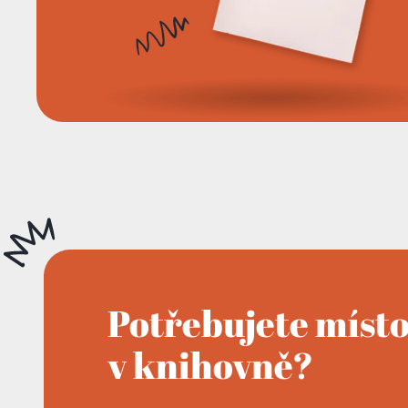
Potřebujete míst
v knihovně?