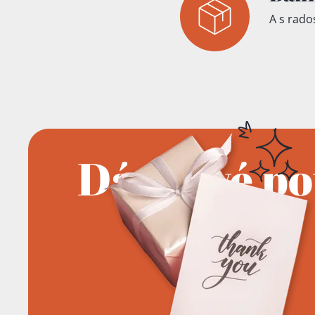
A s rados
Přidáno do koš
Dárkové p