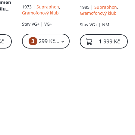
lumen
1973 |
Supraphon
,
1985 |
Supraphon
,
Blue
Gramofonový klub
Gramofonový klub
Stav
VG+ | VG+
Stav
VG+ | NM
3
299 Kč – 399 Kč
Kč
1 999 Kč