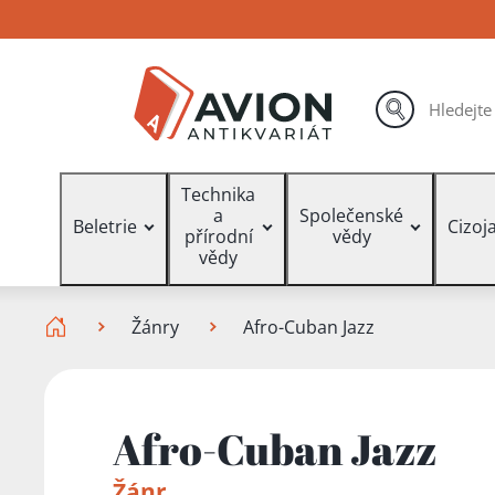
Přejít
Přejít
Přejít
na
na
na
hlavní
hlavní
vyhledávání
obsah
navigaci
hledat
Vyhledávání
Technika
a
Společenské
Beletrie
Cizoj
přírodní
vědy
vědy
Zde se nacházíte
Žánry
Afro-Cuban Jazz
Afro-Cuban Jazz
Žánr