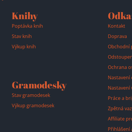
Knihy
Odka
Poptávka knih
Kontakt
Stav knih
Doprava
Výkup knih
Obchodní 
Odstoupen
Ochrana o
Nastavení 
Gramodesky
Nastavení
Stav gramodesek
Práce a br
Výkup gramodesek
Zpětná vaz
Affiliate 
Přihlášení