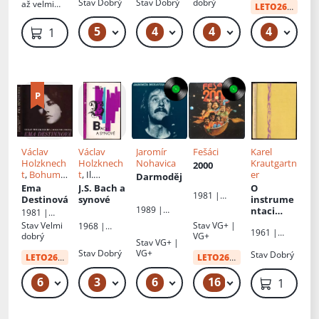
Stav
Dobrý
Stav
Dobrý
dobrý
až velmi
písní
hřbet
LETO26
od:
10 
dobrý
5
4
4
4
49 Kč – 59 Kč
49 Kč – 59 Kč
49 Kč – 69 Kč
49 Kč
1 999 Kč
Václav
Václav
Jaromír
Fešáci
Karel
Holzknech
Holzknech
Nohavica
Krautgartn
2000
t
,
Bohumil
t
, Il.
er
Darmoděj
Trita
Jaroslav
Ema
J.S. Bach a
O
1981 |
Eugen
Destinová
synové
instrume
Panton
Jiránek
1989 |
ntaci
1981 |
Panton
tanečníh
Panton
Stav
Velmi
Stav
VG+ |
1968 |
1961 |
o a
dobrý
VG+
Panton
Stav
VG+ |
Panton
jazzového
Stav
Dobrý
VG+
Stav
Dobrý
orchestru
LETO26
od:
29 Kč
LETO26
od:
74 Kč
6
3
6
16
49 Kč – 69 Kč
59 Kč – 69 Kč
499 Kč
99 Kč – 199 Kč
119 Kč