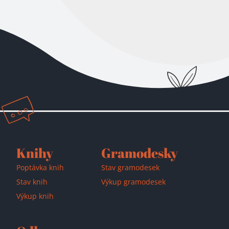
Přidáno do košíku!
Knihy
Gramodesky
Poptávka knih
Stav gramodesek
Stav knih
Výkup gramodesek
Výkup knih