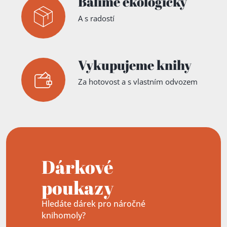
Balíme ekologicky
A s radostí
Vykupujeme knihy
Za hotovost a s vlastním odvozem
Dárkové
poukazy
Hledáte dárek pro náročné
knihomoly?