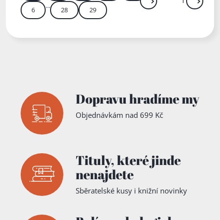
...
Další
Přejít
6
28
29
Zadejte číslo stránky m
Dopravu hradíme my
Objednávkám nad 699 Kč
Tituly,
které jinde
nenajdete
Sběratelské kusy i knižní novinky