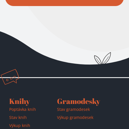
Knihy
Gramodesky
Poptávka knih
Stav gramodesek
Stav knih
Výkup gramodesek
Výkup knih