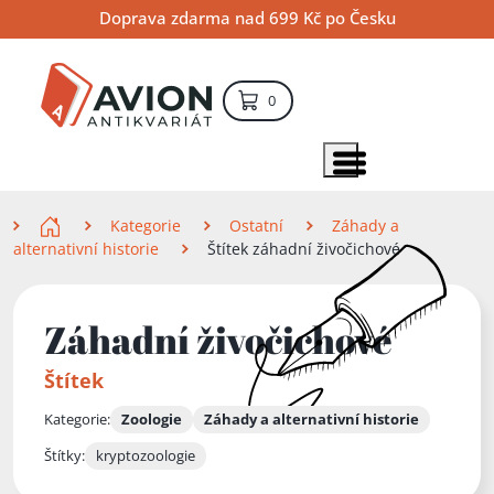
Přejít
Přejít
Přejít
Doprava zdarma nad 699 Kč po Česku
na
na
na
hlavní
hlavní
vyhledávání
obsah
navigaci
položek – košík
0
Vyhledávání
hledat
Zobrazit položky menu
Zde se nacházíte
Kategorie
Ostatní
Záhady a
alternativní historie
Štítek záhadní živočichové
Záhadní živočichové
Štítek
Kategorie:
Zoologie
Záhady a alternativní historie
Štítky:
kryptozoologie