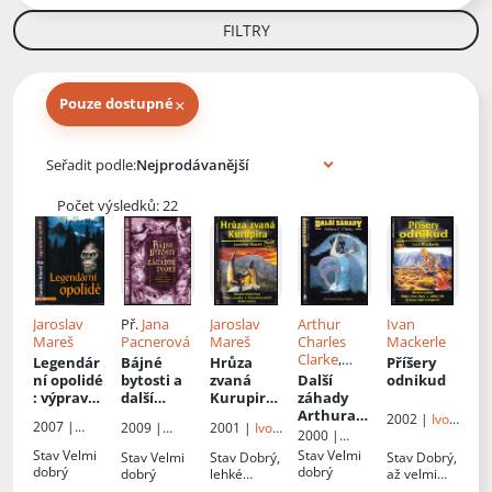
FILTRY
×
Pouze dostupné
Knihy autora
Seřadit podle:
Počet výsledků: 22
Jaroslav
Př.
Jana
Jaroslav
Arthur
Ivan
Mareš
Pacnerová
Mareš
Charles
Mackerle
Clarke
,
Legendár
Bájné
Hrůza
Příšery
Simon
ní opolidé
bytosti a
zvaná
Další
odnikud
Welfare
,
: výpravy
další
Kurupira
:
záhady
John
za
tvorové
3/2001
Arthura
2002 |
Ivo
2007 |
2009 |
2001 |
Ivo
Fairley
, Př.
přízračný
ze světa
C. Clarka
2000 |
Železný
,
IŽ
Motto
Fortuna
Železný
Věra Šedá
mi obry
fantazie
Columbus
Stav
Velmi
Stav
Velmi
Stav
Velmi
Stav
Dobrý,
Stav
Dobrý,
Libri
dobrý
dobrý
dobrý
lehké
až velmi
oděrky,
dobrý