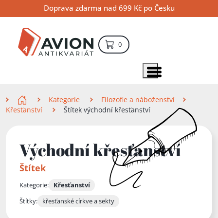
Přejít
Přejít
Přejít
Doprava zdarma nad 699 Kč po Česku
na
na
na
hlavní
hlavní
vyhledávání
obsah
navigaci
položek – košík
0
Vyhledávání
hledat
Zobrazit položky menu
Zde se nacházíte
Kategorie
Filozofie a náboženství
Křesťanství
Štítek východní křesťanství
Východní křesťanství
Štítek
Kategorie:
Křesťanství
Štítky:
křesťanské církve a sekty