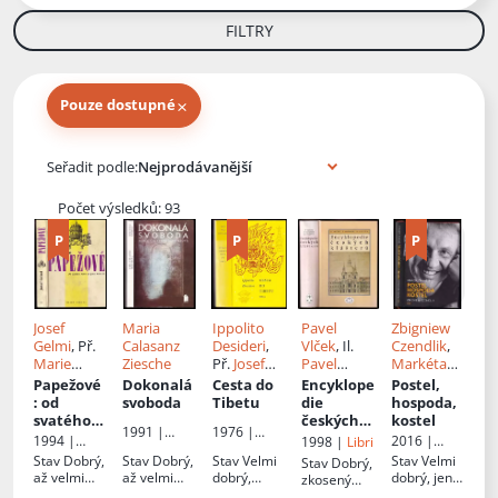
FILTRY
×
Pouze dostupné
Knihy autora
Seřadit podle:
Počet výsledků: 93
Josef
Maria
Ippolito
Pavel
Zbigniew
Gelmi
, Př.
Calasanz
Desideri
,
Vlček
, Il.
Czendlik
,
Marie
Ziesche
Př.
Josef
Pavel
Markéta
Goldmann
Hajný
Vlček
,
Petr
Zahradník
Papežové
Dokonalá
Cesta do
Encyklope
Postel,
ová
Sommer
,
ová
: od
svoboda
Tibetu
die
hospoda,
Ľubomír
svatého
českých
kostel
1991 |
1976 |
Zeman
Petra po
klášterů
1994 |
2016 |
1998 |
Libri
Portál
Odeon
Jana
Mladá
Argo
Stav
Dobrý,
Stav
Dobrý,
Stav
Velmi
Stav
Velmi
Stav
Dobrý,
Pavla II
fronta
až velmi
až velmi
dobrý,
dobrý, jen
zkosený
dobrý
dobrý
lehké
minimální
hřbet,