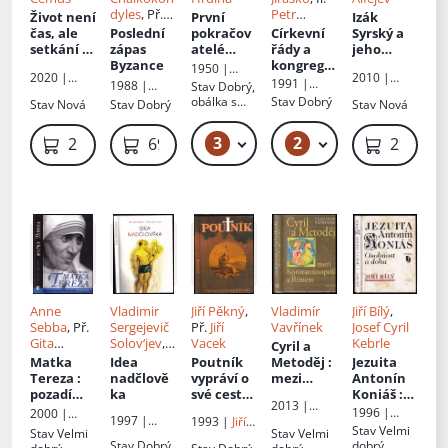
dyles
, Př.
Petr
Život není
První
Izák
Růžena
Chotěbor
,
čas, ale
Poslední
pokračov
Církevní
Syrský a
Dostálová
,
Jiří Kopřiva
setkání
:
zápas
atelé
řády a
jeho
Jan
nové
Byzance
Kosmovi
kongrega
duchovní
1950 |
2020 |
2010 |
Kalivoda
svědectví
ce v
odkaz
Melantrich
1991 |
1988 |
Stav
Dobrý,
Karmelitán
Pavel
o Tomáši
zemích
Fenix
Odeon
obálka s
Stav
Dobrý
Stav
Nová
Stav
Dobrý
Stav
Nová
ské
Mervart
Špidlíkovi
českých
oděrkami
nakladatels
tví, s.r.o.
3
2
59 Kč – 69 Kč
89 Kč – 119 Kč
219 Kč
69 Kč
299 Kč
Anne
Vladimir
Jiří Pěkný
,
Vladimír
Jiří Bílý
,
Sebba
, Př.
Sergejevič
Př.
Jiří
Vavřínek
Josef Cyril
Gita
Solov‘jev
,
Vacek
Kebrle
Cyril a
Zbavitelov
Př.
Alan
Matka
Idea
Poutník
Metoděj
:
Jezuita
á
Černohous
Tereza
:
nadčlově
vypráví o
mezi
Antonín
pozadí
ka
své cestě
Konstanti
Koniáš
:
2013 |
mýtu
k Bohu
nopolí a
osobnost
1996 |
2000 |
1997 |
Vyšehrad
1993 |
Jiří
Římem
a doba
Vyšehrad
Knižní klub
Stav
Velmi
Stav
Velmi
Stav
Velmi
Votobia
Vacek
Stav
Dobrý
dobrý