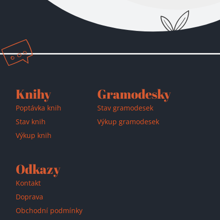
Přidáno do košíku!
Knihy
Gramodesky
Poptávka knih
Stav gramodesek
Stav knih
Výkup gramodesek
Výkup knih
Odkazy
Kontakt
Doprava
Obchodní podmínky