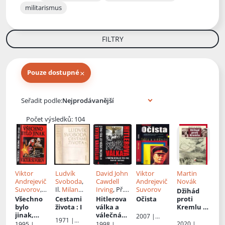
militarismus
FILTRY
×
Pouze dostupné
Knihy autora
Seřadit podle:
Počet výsledků: 104
Viktor
Ludvík
David John
Viktor
Martin
Andrejevič
Svoboda
,
Cawdell
Andrejevič
Novák
Suvorov
,
Il.
Milan
Irving
, Př.
Suvorov
Džihád
Př.
Dimitrij
Hegar
Tamara
Všechno
Cestami
Hitlerova
Očista
proti
Běloševský
Váňová
bylo
života
: I
válka a
Kremlu
:
,
Rudolf
jinak,
válečná
sovětská
2007 |
1971 |
Řežábek
aneb, Kdo
stezka let
válka v
Naše
2020 |
1995 |
1998 |