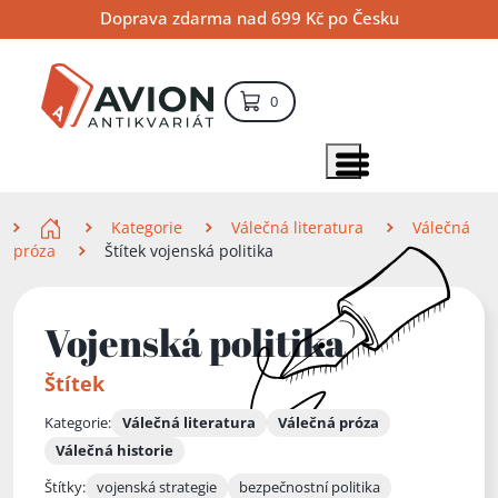
Přejít
Přejít
Přejít
Doprava zdarma nad 699 Kč po Česku
na
na
na
hlavní
hlavní
vyhledávání
obsah
navigaci
položek – košík
0
Vyhledávání
hledat
Zobrazit položky menu
Zde se nacházíte
Kategorie
Válečná literatura
Válečná
próza
Štítek vojenská politika
Vojenská politika
Štítek
Kategorie:
Válečná literatura
Válečná próza
Válečná historie
Štítky:
vojenská strategie
bezpečnostní politika