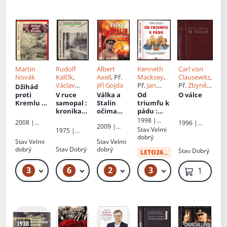
ů a
organizát
orů
Martin
Rudolf
Albert
Kenneth
Carl von
Novák
Kalčík
,
Axell
, Př.
Macksey
,
Clausewitz
,
Václav
Jiří Gojda
Př.
Jan
Př.
Zbyněk
Džihád
Janeček
, Il.
Kozák
Sekal
, Ed.
proti
V ruce
Válka a
Od
O válce
Rudolf
Antonín
Kremlu
:
samopal
:
Stalin
triumfu k
Ungr
Pohlodek
sovětská
kronika
očima
pádu
:
válka v
pohranič
sovětskýc
osudové
1998 |
2008 |
1996 |
2009 |
Afghánist
ního
h
chyby
Books
Stav
Velmi
Epocha
1975 |
Bonus A
Naše
ánu a
útvaru
generálů
německé
dobrý
Naše
Stav
Velmi
vojsko
Stav
Velmi
zrod Al-
SNB 1946-
generalit
vojsko
dobrý
Stav
Dobrý
dobrý
Stav
Dobrý
Káidy
1949
y od
LETO26
od:
34 Kč
Moltkeho
ke
3
6
2
3
339 Kč – 419 Kč
189 Kč – 279 Kč
79 Kč – 89 Kč
49 Kč
1 099 K
Guderian
ovi