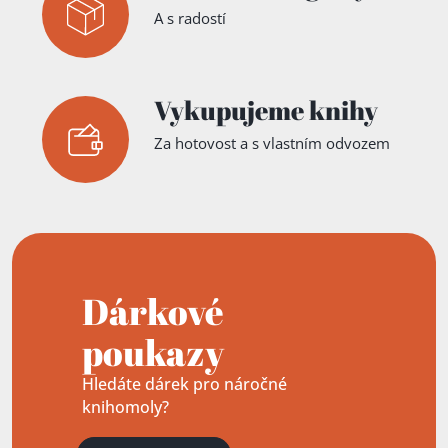
A s radostí
Vykupujeme knihy
Za hotovost a s vlastním odvozem
Dárkové
poukazy
Hledáte dárek pro náročné
knihomoly?