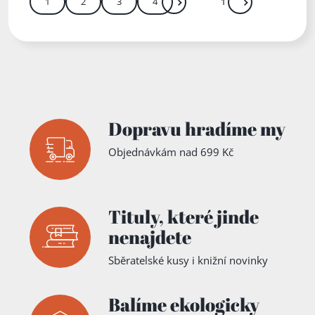
1
2
3
4
Další
Přejít
Zadejte číslo stránky mezi 1 a 4
Dopravu hradíme my
Objednávkám nad 699 Kč
Tituly,
které jinde
nenajdete
Sběratelské kusy i knižní novinky
Balíme ekologicky