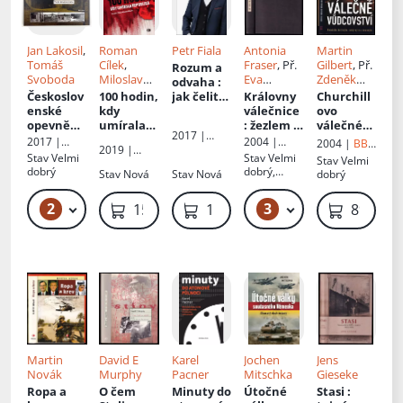
Jan Lakosil
,
Roman
Petr Fiala
Antonia
Martin
Tomáš
Cílek
,
Fraser
, Př.
Gilbert
, Př.
Rozum a
Svoboda
Miloslav
Eva
Zdeněk
odvaha
:
Moulis
Křístková
Hron
Českoslov
100 hodin,
jak čelit
Královny
Churchill
enské
kdy
současný
válečnice
ovo
opevnění
umírala
m výzvám
: žezlem a
válečné
2017 |
1938
:
republika
a krizím
mečem
vůdcovstv
2017 |
2004 |
2004 |
BB
Books &
2019 |
velká
Evropy
í
:
Mladá
Garamond
art
Stav
Velmi
Stav
Velmi
Stav
Velmi
Pipes, z.ú.
Epocha
obrazová
neustále
fronta
dobrý
dobrý,
Stav
Nová
Stav
Nová
dobrý
kniha
dotírejte,
razítko,
sekýrujte
desky s
2
3
2 799 Kč
79 Kč – 99 Kč
159 Kč
159 Kč
89 Kč
a
polepkou
kousejte
Martin
David E
Karel
Jochen
Jens
Novák
Murphy
Pacner
Mitschka
Gieseke
Ropa a
O čem
Minuty do
Útočné
Stasi
: