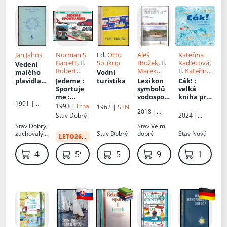
Jan Jahns
Norman S
Ed.
Otto
Aleš
Kateřina
Barrett
, Il.
Soukup
Brožek
, Il.
Kadlecová
,
Vedení
Robert
Marek
Il.
Kateřina
malého
Vodní
Burns
,
Přikryl
Kadlecová
plavidla
Jedeme :
turistika
Lexikon
Cák!
:
Rhoda
na moři
Sportuje
symbolů
velká
Burns
pro
me
:
vodosport
kniha pro
1991 |
potápěče
Sportuje
ovních
malé
1993 |
Etna
1962 |
STN
Svaz
2018 |
me
klubů a
plavce
Stav
Dobrý
2024 |
potápěčů
Mare-
svazů v
Euromedia
Stav
Dobrý,
Stav
Velmi
České
Czech
českých
Group
zachovalý
Stav
Dobrý
dobrý
Stav
Nová
republiky
LETO26
:
12 Kč
zemích
:
stav
2. část
449 Kč
59 Kč
59 Kč
99 Kč
119 Kč