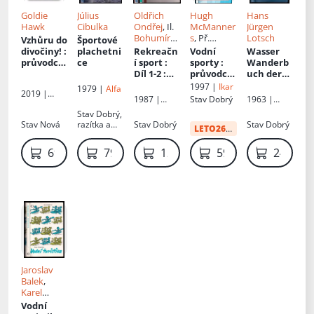
Goldie
Július
Oldřich
Hugh
Hans
Hawk
Cibulka
Ondřej
, Il.
McManner
Jürgen
Bohumír
s
, Př.
Lotsch
Vzhůru do
Športové
Roubal
Vladimír
divočiny!
:
plachetni
Rekreačn
Vodní
Wasser
Přech
průvodce
ce
í sport :
sporty
:
Wanderb
přírodou
Díl 1-2
:
průvodce
uch der
Díl 1-2
pro mladé
DDR
:
1997 |
Ikar
1979 |
Alfa
2019 |
vodáky
Vodácký
1987 |
Stav
Dobrý
1963 |
Svojtka &
průvodce
Olympia
Sportverlag
Stav
Dobrý,
Co
po
Stav
Nová
razítka a
Stav
Dobrý
Stav
Dobrý
LETO26
:
41 Kč
vodních
polepky z
tocích
knihovny
69 Kč
79 Kč
129 Kč
59 Kč
249 Kč
NDR
(volný
překlad)
Jaroslav
Balek
,
Karel
Štemprok
,
Vodní