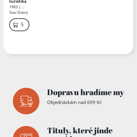
Il.
Miroslav
turistika
Novák
1983 |
Olympia
Stav
Dobrý
59 Kč
Dopravu hradíme my
Objednávkám nad 699 Kč
Tituly,
které jinde