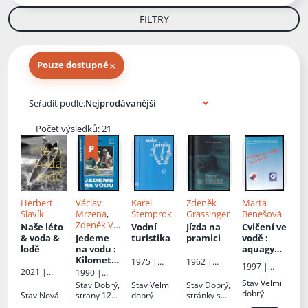
FILTRY
×
Pouze dostupné
Knihy autora
Seřadit podle:
Počet výsledků: 21
Herbert
Václav
Karel
Zdeněk
Marta
Slavík
Mrzena
,
Štemprok
Grassinger
Benešová
Zdeněk Vít
,
Naše léto
Vodní
Jízda na
Cvičení ve
Vladislav
& voda &
Jedeme
turistika
pramici
vodě
:
Mrzena
,
lodě
na vodu
:
aquagym
Ota
Kilometrá
nastika
1975 |
1962 |
1997 |
Špaček
, Il.
ž Vltavy,
Olympia
Naše
2021 |
1990 |
Česká
Jana
Lužnice a
vojsko
WWA photo
Mladá
Stav
Velmi
Stav
Dobrý,
Stav
Velmi
Stav
Dobrý,
asociace
Ledvinová
Otavy
fronta
dobrý
Stav
Nová
strany 128-
dobrý
stránky s
Sport pro
129 prasklá
flíčky
všechny