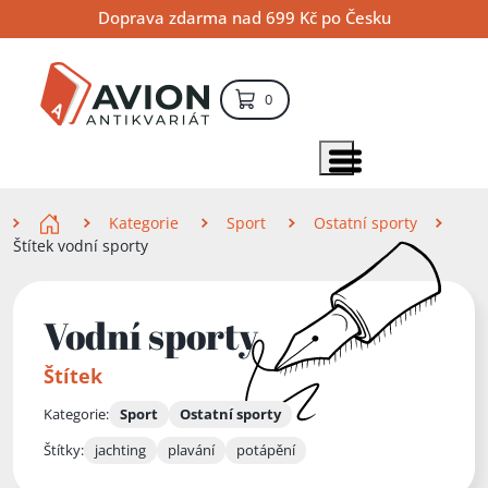
Přejít
Přejít
Přejít
Doprava zdarma nad 699 Kč po Česku
na
na
na
hlavní
hlavní
vyhledávání
obsah
navigaci
položek – košík
0
Vyhledávání
hledat
Zobrazit položky menu
Zde se nacházíte
Kategorie
Sport
Ostatní sporty
Štítek vodní sporty
Vodní sporty
Štítek
Kategorie:
Sport
Ostatní sporty
Štítky:
jachting
plavání
potápění