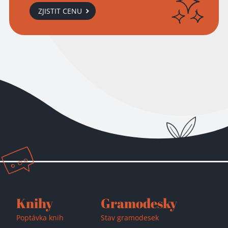
ZJISTIT CENU
Knihy
Gramodesky
Poptávka knih
Stav gramodesek