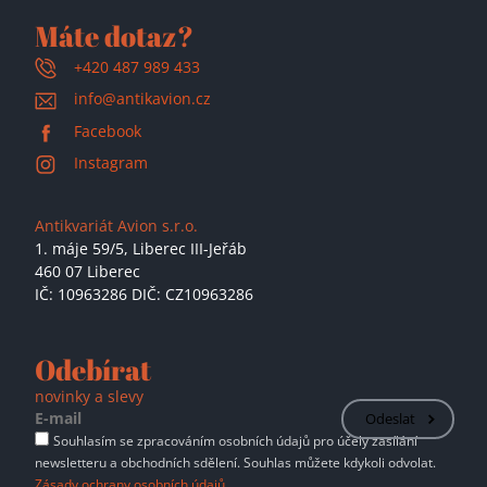
Máte dotaz?
+420 487 989 433
info@antikavion.cz
Facebook
Instagram
Antikvariát Avion s.r.o.
1. máje 59/5,
Liberec III-Jeřáb
460 07 Liberec
IČ: 10963286 DIČ: CZ10963286
Odebírat
novinky a slevy
Odeslat
Souhlasím se zpracováním osobních údajů pro účely zasílání
newsletteru a obchodních sdělení. Souhlas můžete kdykoli odvolat.
Zásady ochrany osobních údajů