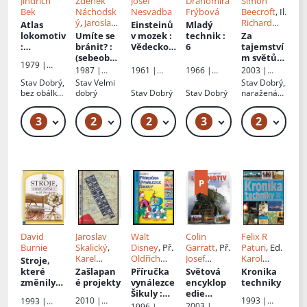
Jindřich
Zdeněk
Josef
Drahomíra
Simon
Bek
Náchodsk
Nesvadba
Frýbová
Beecroft
, Il.
ý
,
Jaroslav
Richard
Atlas
Einsteinů
Mladý
Honzík
, Il.
Chasemor
lokomotiv
Umíte se
v mozek
:
technik
:
Za
Miloš
e
,
Hans
:
bránit?
:
Vědecko-
6
tajemství
Flaška
Jenssen
,
Historick
(sebeobra
fantastic
m světů
1979 |
Př.
Jiří
é
na)
ké
Star Wars
1961 |
1966 |
1987 |
2003 |
Nadas
Balek
lokomotiv
příběhy
: Klony
Naše
Mladá
Naše
Egmont
Stav
Dobrý,
Stav
Velmi
Stav
Dobrý,
y - Sv. 1
útočí
vojsko
fronta
vojsko
bez obálky,
dobrý
Stav
Dobrý
Stav
Dobrý
naražená
ořízka s
hrana
flíčky
3
2
2
3
2
319 Kč – 349 Kč
69 Kč
49 Kč
49 Kč – 59 Kč
David
Jaroslav
Walt
Colin
Felix R
Burnie
Skalický
,
Disney
, Př.
Garratt
, Př.
Paturi
, Ed.
Karel
Oldřich
Josef
Karol
Stroje,
Bělohlavý
Kašpar
Beneš
Biermann
,
které
Zašlapan
Příručka
Světová
Kronika
František
změnily
é projekty
vynálezce
encyklop
techniky
Hanuš
náš život
Šikuly
:
edie
2010 |
1993 |
1993 |
věda a
lokomotiv
2003 |
1996 |