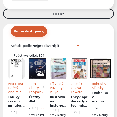
FILTRY
×
Pouze dostupné
Knihy autora
Seřadit podle:
Počet výsledků: 354
Petr Hora-
Tom
Jiří Vraný
,
Zdeněk
Bohuslav
Hořejš
, Il.
Clancy
, Př.
Pavel Týc
,
Opava
,
Slánský
Vladimír
Jiří Špalek
P Týc
, Il.
Edward
Technika
Novák
František
Brace
, Il.
Jiří
Toulky
Čestný
Ilustrova
Encyklope
v
Válek
,
Tesař
,
John
českou
dluh
ná
die vědy a
malířské
Michal
Batchelor
,
minulostí
historie
techniky
:
tvorbě
:
2003 |
BB
1976 |
Ovčáčík
,
Př.
Marie
: [Příběhy
letectví
:
pro
malířský
1990 |
art
Státní
1997 |
1986 |
Vendula
Žáková
a postavy
Iljušin Il-2,
čtenáře
a
Naše
Stav
Velmi
Stav
Dobrý,
Stav
Dobrý,
nakladatels
Baronet
Albatros
Kodetová
,