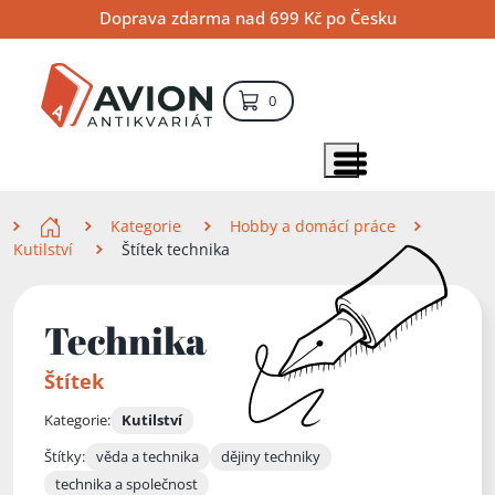
Přejít
Přejít
Přejít
Doprava zdarma nad 699 Kč po Česku
na
na
na
hlavní
hlavní
vyhledávání
obsah
navigaci
položek – košík
0
Vyhledávání
hledat
Zobrazit položky menu
Zde se nacházíte
Kategorie
Hobby a domácí práce
Kutilství
Štítek technika
Technika
Štítek
Kategorie:
Kutilství
Štítky:
věda a technika
dějiny techniky
technika a společnost