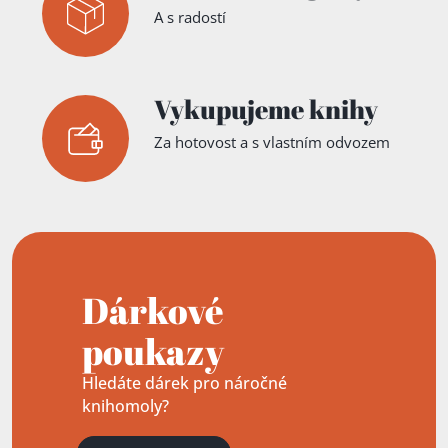
A s radostí
Vykupujeme knihy
Za hotovost a s vlastním odvozem
Dárkové
poukazy
Hledáte dárek pro náročné
knihomoly?