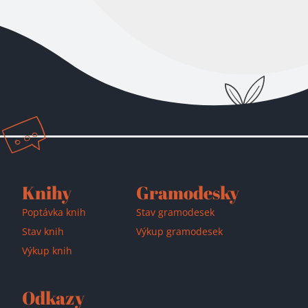
Přidáno do košíku!
Knihy
Gramodesky
Poptávka knih
Stav gramodesek
Stav knih
Výkup gramodesek
Výkup knih
Odkazy