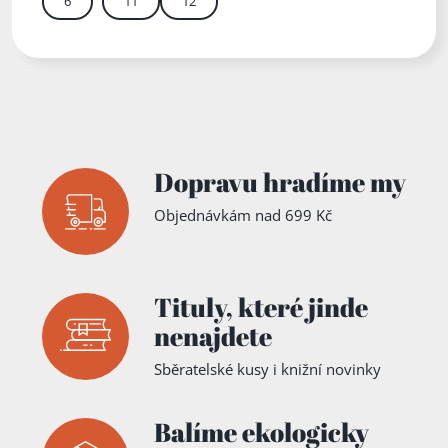
6
11
12
Zadejte číslo stránky m
Dopravu hradíme my
Objednávkám nad 699 Kč
Tituly,
které jinde
nenajdete
Sběratelské kusy i knižní novinky
Balíme ekologicky