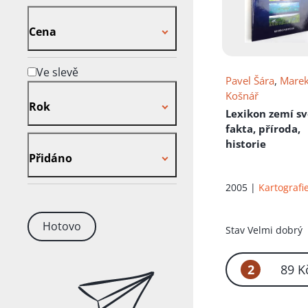
Cena
Cena
Ve slevě
Pavel Šára
,
Mare
Rok
Košnář
Rok
Lexikon zemí s
fakta, příroda,
Přidáno
historie
Přidáno
2005 |
Kartografi
Hotovo
Stav
Velmi dobrý
2
89 K