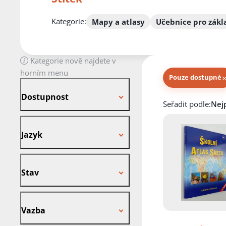
Kategorie:
Mapy a atlasy
Učebnice pro zákl
Kategorie nově najdete v
horním menu
Pouze dostupné
Dostupnost
Dostupnost
Knihy autora
Seřadit podle:
Jazyk
Jazyk
Stav
Stav
Vazba
Vazba