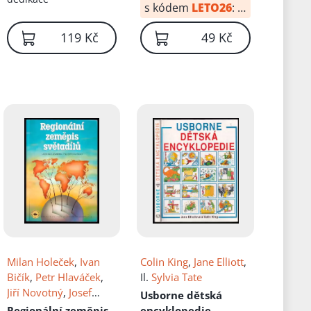
s kódem
LETO26
:
29 Kč
119 Kč
49 Kč
Milan Holeček
,
Ivan
Colin King
,
Jane Elliott
,
Bičík
,
Petr Hlaváček
,
Il.
Sylvia Tate
Jiří Novotný
,
Josef
Usborne dětská
Brinke
,
Bohumír
Regionální zeměpis
encyklopedie