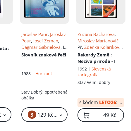
k
Jaroslav Paur
,
Jaroslav
Zuzana Bachárová
,
Pour
,
Josef Zeman
,
Miroslav Martanovič
,
Dagmar Gabrielová
, Il.
Př.
Zdeňka Koláriková
,
věta
:
Boris Masník
,
Gabriela
Z Kolařík
Slovník znakové řeči
Rekordy Země
:
Tichá
Neživá příroda - I
1992 |
Slovenská
1988 |
Horizont
kartografia
e
Stav
Velmi dobrý
Stav
Dobrý, opotřebená
obálka
s kódem
LETO26
:
29 Kč
3
č
129 Kč – 159 Kč
49 Kč