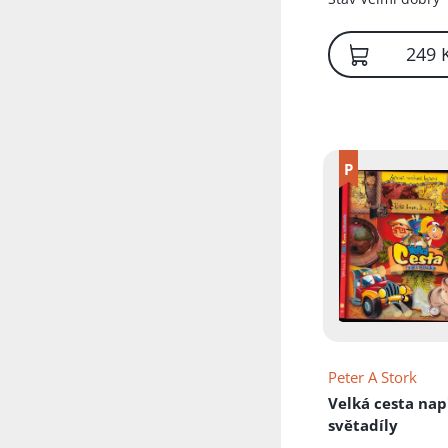
Přidáno do koš
249 
Peter A Stork
Velká cesta nap
světadíly