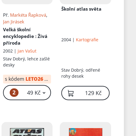
Školní atlas světa
Př.
Markéta Řapková
,
Jan Jirásek
Velká školní
encyklopedie
: Živá
2004 |
Kartografie
příroda
2002 |
Jan Vašut
Stav
Dobrý, lehce zašlé
desky
Stav
Dobrý, odřené
rohy desek
 Kč
s kódem
LETO26
od:
34 Kč
2
49 Kč
129 Kč