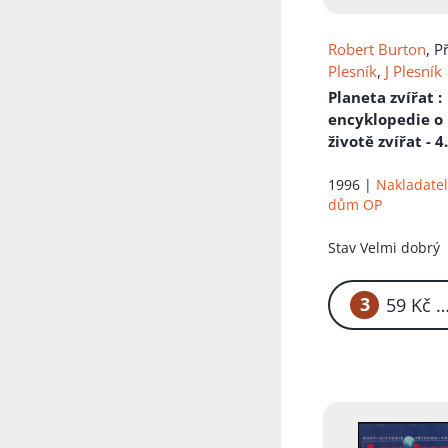
Robert Burton
, P
Plesník
,
J Plesník
Planeta zvířat
:
encyklopedie o
životě zvířat - 4.
1996 |
Nakladatel
dům OP
Stav
Velmi dobrý
3
59