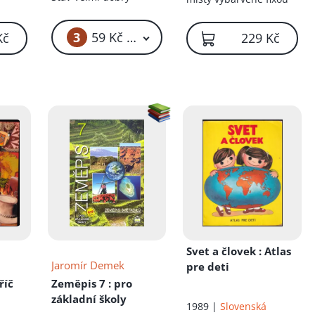
íku!
3
59 Kč – 69 Kč
Kč
229 Kč
Svet a človek
: Atlas
Jaromír Demek
pre deti
říč
Zeměpis 7
: pro
základní školy
1989 |
Slovenská