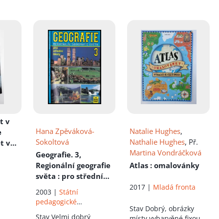
ět v
Hana Zpěváková-
Natalie Hughes
,
e
Sokoltová
Nathalie Hughes
, Př.
t v
Martina Vondráčková
Geografie. 3,
Regionální geografie
Atlas
: omalovánky
světa
: pro střední
g
školy
2017 |
Mladá fronta
2003 |
Státní
pedagogické
Stav
Dobrý, obrázky
nakladatelství
Stav
Velmi dobrý
místy vybarvěné fixou