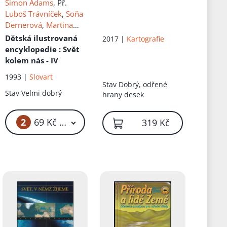
Simon Adams
, Př.
Luboš Trávníček
,
Soňa
Dernerová
,
Martina
Policarová
Dětská ilustrovaná
2017 |
Kartografie
encyklopedie
: Svět
kolem nás - IV
1993 |
Slovart
Stav
Dobrý, odřené
Stav
Velmi dobrý
hrany desek
2
69 Kč – 89 Kč
319 Kč