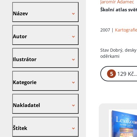
Jaromír Adamec
Název
Školní atlas svě
Název
Autor
2007 |
Kartografi
Autor
Stav
Dobrý, desky
Ilustrátor
oděrkami
Ilustrátor
5
1
Kategorie
Kategorie
Nakladatel
Nakladatel
Štítek
Štítek