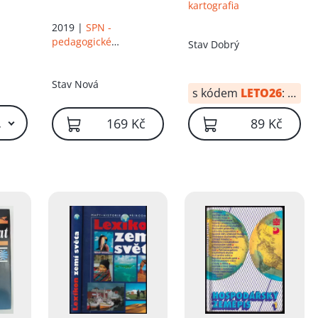
kartografia
2019 |
SPN -
pedagogické
Stav
Dobrý
nakladatelství, a.s.
Stav
Nová
s kódem
LETO26
:
62 Kč
 Kč – 79 Kč
169 Kč
89 Kč