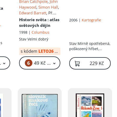
Brian Catchpole
,
John
Haywood
,
Simon Hall
,
ta
Edward Barratt
, Př.
Lubomír Kotačka
,
Věra
Historie světa
: atlas
2006 |
Kartografie
Kotábová
,
Kateřina
světových dějin
e
Pekárková
1998 |
Columbus
Stav
Velmi dobrý
 s
Stav
Mírně opotřebená,
poškozený hřbet,
s kódem
LETO26
od:
34 Kč
odřené rohy desek,
uvnitř v pořádku
6
29 Kč – 149 Kč
49 Kč – 59 Kč
229 Kč