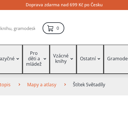
Doprava zdarma nad 699 Kč po Česku
položek – košík
0
Pro
Vzácné
jazyčné
děti a
Ostatní
Gramode
knihy
mládež
topis
Mapy a atlasy
Štítek Světadíly