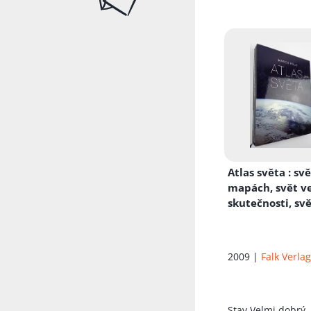
Atlas světa
: sv
mapách, svět v
skutečnosti, svě
obrazech
2009 |
Falk Verla
Stav
Velmi dobrý