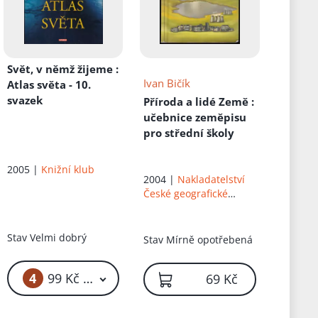
Svět, v němž žijeme
:
Ivan Bičík
Atlas světa - 10.
svazek
Příroda a lidé Země
:
učebnice zeměpisu
pro střední školy
2005 |
Knižní klub
2004 |
Nakladatelství
České geografické
společnosti
Stav
Velmi dobrý
Stav
Mírně opotřebená
4
99 Kč – 129 Kč
69 Kč