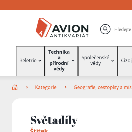
Přejít
Přejít
Přejít
na
na
na
hlavní
hlavní
vyhledávání
obsah
navigaci
hledat
Vyhledávání
Technika
a
Společenské
Beletrie
Cizo
přírodní
vědy
vědy
Zde se nacházíte
Kategorie
Geografie, cestopisy a mís
Světadíly
Štítek