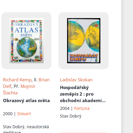
Richard Kemp
, Il.
Brian
Ladislav Skokan
Delf
, Př.
Mojmír
Hospodářský
Šlachta
zeměpis 2
: pro
Obrazový atlas světa
obchodní akademie
a ostatní střední
2004 |
Fortuna
školy
2000 |
Slovart
Stav
Dobrý
Stav
Dobrý, neautorská
dedikace