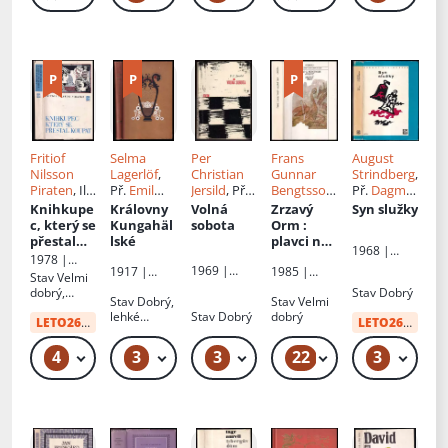
Fritiof
Selma
Per
Frans
August
Nilsson
Lagerlöf
,
Christian
Gunnar
Strindberg
,
Piraten
, Il.
Př.
Emil
Jersild
, Př.
Bengtsson
,
Př.
Dagmar
Josef
Walter
Josef
Il.
Adolf
Chvojková
Knihkupe
Královny
Volná
Zrzavý
Syn služky
Liesler
, Př.
Vohryzek
Born
, Př.
c, který se
Kungahäl
sobota
Orm
:
Radko
Nina
přestal
lské
plavci na
1968 |
Kejzlar
Neumann
koupat
západ :
1978 |
Práce
ová
,
1969 |
1917 |
1985 |
doma a
Práce
Stav
Velmi
Božena
Odeon
Alois Hynek
Odeon
znovu na
dobrý,
Stav
Dobrý
Stav
Dobrý,
Köllnová-
Stav
Velmi
lodi
zkosený
lehké
Stav
Dobrý
dobrý
Ehrmanno
hřbet
LETO26
od:
10 Kč
LETO26
od:
34 
oděrky
vá
4
3
3
22
3
49 Kč
69 Kč – 219 Kč
49 Kč – 59 Kč
49 Kč – 69 Kč
49