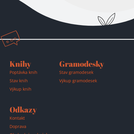
Přidáno do košíku!
Knihy
Gramodesky
Poptávka knih
Stav gramodesek
Stav knih
Výkup gramodesek
Výkup knih
Odkazy
Kontakt
Doprava