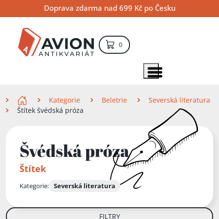
Přejít
Přejít
Přejít
Doprava zdarma nad 699 Kč po Česku
na
na
na
hlavní
hlavní
vyhledávání
obsah
navigaci
položek – košík
0
Vyhledávání
hledat
Zobrazit položky menu
Zde se nacházíte
Kategorie
Beletrie
Severská literatura
Štítek švédská próza
Švédská próza
Štítek
Kategorie:
Severská literatura
FILTRY