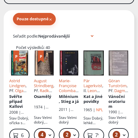
×
Pouze dostupné
Knihy autora
Seřadit podle:
Počet výsledků: 40
Astrid
August
Marie-
Pär
Göran
Lindgren
,
Strindberg
,
Françoise
Lagerkvist
,
Tunström
,
Př.
Olga
Př.
Radko
Colombani
Il.
Leon
Př.
Dagmar
Štrosová
Kejzlar
,
Eva
Novotný
,
Hartlová
Svěřte
Osamělý
Milénium
Kat a jiné
Vánoční
Gabrielsso
Př.
Josef
případ
, Stieg a já
povídky
oratoriu
n
Vohryzek
Kallovi
m
1974 |
2011 |
1965 |
NPL
Svoboda
1990 |
2008 |
Host
Odeon
Albatros
Stav
Velmi
Stav
Velmi
Stav
Velmi
Stav
Dobrý,
Stav
Dobrý,
dobrý,
dobrý
dobrý
ořízka s
lehké
lehce
fleky
oděrky na
zkosený
obálce
4
2
2
49 Kč – 59 Kč
49 Kč – 59 Kč
49 Kč
69 Kč
79 Kč
hřbet