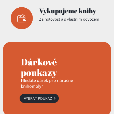
Vykupujeme knihy
Za hotovost a s vlastním odvozem
Dárkové
poukazy
Hledáte dárek pro náročné
knihomoly?
VYBRAT POUKAZ