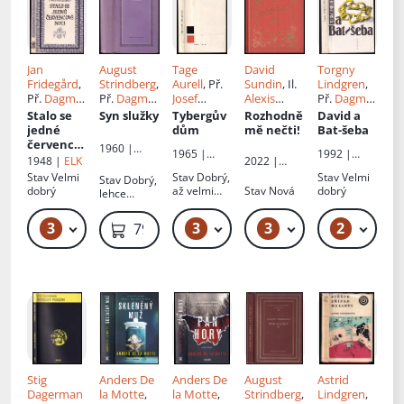
Jan
August
Tage
David
Torgny
Fridegård
,
Strindberg
,
Aurell
, Př.
Sundin
, Il.
Lindgren
,
Př.
Dagmar
Př.
Dagmar
Josef
Alexis
Př.
Dagmar
Chvojková
Chvojková
Vohryzek
Holmqvist
,
Hartlová
Stalo se
Syn služky
Tybergův
Rozhodně
David a
Př.
Helena
jedné
dům
mě nečti!
Bat-šeba
Stiessová
červenco
1960 |
1965 |
1992 |
vé noci
:
2022 |
1948 |
ELK
Státní
Mladá
Odeon
[román]
Euromedia
nakladatels
Stav
Velmi
Stav
Dobrý,
Stav
Velmi
Stav
Dobrý,
fronta
Group
tví krásné
dobrý
až velmi
Stav
Nová
dobrý
lehce
literatury,
dobrý
opotřebená
hudby a
obálka
3
3
3
2
49 Kč – 59 Kč
49 Kč – 59 Kč
59 Kč – 139 Kč
49 Kč
79 Kč
umění
Stig
Anders De
Anders De
August
Astrid
Dagerman
la Motte
,
la Motte
,
Strindberg
,
Lindgren
,