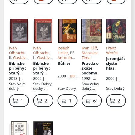
volně
Ivan
Ivan
Joseph
Ivan Kříž
,
Franz
Olbracht
,
Olbracht
,
Heller
, Př.
Stanislav
Werfel
Il.
Gustave
Il.
Gustave
Antonín
Zima
Jeremjáš
:
Doré
, Ed.
Doré
, Ed.
Přidal
Biblické
Biblické
Bůh ví
Pravda o
slyšte
Rudolf
Rudolf
příběhy
:
příběhy
:
zkáze
hlas
Havel
Havel
Starý
Starý
Sodomy
2000 |
BB
zákon pro
zákon pro
2006 |
2013 |
2002 |
1992 |
art
mládež
mládež
Vyšehrad
Albatros
Albatros
Eden
Stav
Velmi
Stav
Dobrý,
Stav
Velmi
centrum
dobrý,
desky s
Stav
Dobrý
dobrý,
Stav
Dobrý
odřené
fleky
vybledlý
desky
hřbet
169 Kč
239 Kč
119 Kč
69 Kč
279 Kč