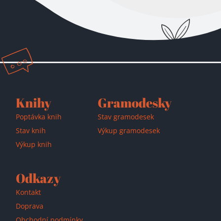
Přidáno do košíku!
Knihy
Gramodesky
Poptávka knih
Stav gramodesek
Stav knih
Výkup gramodesek
Výkup knih
Odkazy
Kontakt
Doprava
Obchodní podmínky