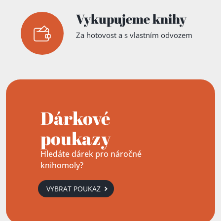
Vykupujeme knihy
Za hotovost a s vlastním odvozem
Dárkové
poukazy
Hledáte dárek pro náročné
knihomoly?
VYBRAT POUKAZ