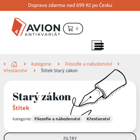
Přejít
Přejít
Přejít
Doprava zdarma nad 699 Kč po Česku
na
na
na
hlavní
hlavní
vyhledávání
obsah
navigaci
položek – košík
0
Vyhledávání
hledat
Zobrazit položky menu
Zde se nacházíte
Kategorie
Filozofie a náboženství
Křesťanství
Štítek Starý zákon
Starý zákon
Štítek
Kategorie:
Filozofie a náboženství
Křesťanství
FILTRY