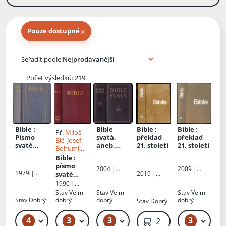
×
Pouze dostupné
Knihy autora
Seřadit podle:
Počet výsledků: 219
Bible
:
Bible
Bible
:
Bible
:
Př.
Miloš
Písmo
svatá,
překlad
překlad
Bič
,
Josef
svaté
aneb,
21. století
21. století
Bohumil
Starého a
Všecka
Souček
,
Bible
:
Nového
svatá
Jindřich
písmo
2004 |
2009 |
zákona :
písma
Mánek
1979 |
2019 |
svaté
Levné knihy
BIBLION,
ekumenic
Starého i
Ústřední
BIBLION,
Starého a
1990 |
KMa
o.s.
ký
Nového
církevní
o.s.
Nového
Biblická
Stav
Velmi
Stav
Velmi
Stav
Velmi
překlad
zákona
:
nakladatels
zákona
společnost
Stav
Dobrý
dobrý
dobrý
dobrý
Stav
Dobrý
podle
tví
posledníh
o vydání
4
3
3
3
129 Kč – 139 Kč
169 Kč – 229 Kč
369 Kč – 449 Kč
259 Kč
kralickéh