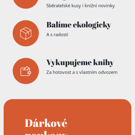
Sběratelské kusy i knižní novinky
Balíme ekologicky
A s radostí
Vykupujeme knihy
Za hotovost a s vlastním odvozem
Dárkové
poukazy