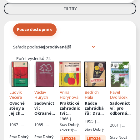
FILTRY
×
Pouze dostupné
Knihy autora
Seřadit podle:
Počet výsledků: 24
Ludvík
Václav
Anna
Bedřich
Pavel
Večeřa
Hurych
Horynová
Hála
Dvořáček
Ovocné
Sadovnict
Praktické
Rádce
Sadovnict
stěny a
ví
:
zahradnic
zahrádká
ví
: pro
jejich
Okrasné
tví
:
řů
: Druhý
odborná
pěstování
dřeviny - 2
Ovocnictv
díl
učiliště
1966 |
1955 |
í -
Státní
Stav
Dobrý,
1967 |
1985 |
2001 |
Státní
zelinářstv
zemědělsk
zkosený
Stav
Dobrý
Státní
Státní
Septima
zemědělsk
í
é
hřbet
zemědělsk
zemědělsk
é
Stav
Dobrý
Stav
Dobrý
Stav
Nová
nakladatels
LETO26
od:
34 Kč
LETO26
od:
5 Kč
é
é
nakladatels