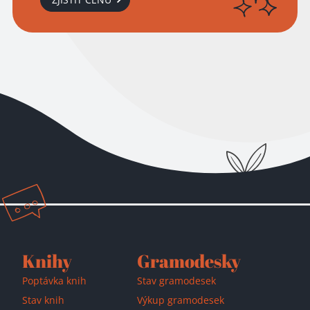
Knihy
Gramodesky
Poptávka knih
Stav gramodesek
Stav knih
Výkup gramodesek