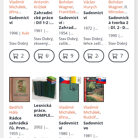
Vladimír
Antonín
Bohdan
Václav
Bohdan
Michálek
,
Krůšek
Wagner
,
Hurych
Wagner
, Il.
Jiřina
František
Miroslav
Zahradni
Sadovnict
Růžičková
,
Jansa
Pinc
Sadovnict
cké práce
Sadovnict
ví
Sadovnick
Rudolf
ví
: Díl 1-2
:
ví
:
á tvorba 2
Kičina
, Il.
odborné
Zahradni
: Dl. 2 - Díl
1972 |
1961 |
Přemysl
příručky
ctví :
2
Státní
1996 |
Květ
1954 |
Tisková,
1990 |
Vanke
pro
Učeb.
zemědělsk
Státní
Stav
Dobrý,
Stav
Dobrý,
Stav
Dobrý,
ediční a
Státní
školení
text pro
é
zemědělsk
Stav
Dobrý
zkosený
zašlá
lehce zašlé
Stav
Dobrý
propagační
zemědělsk
nakladatels
dělníků
zeměd.
é
hřbet, lehce
obálka,
desky
služba
é
tví
nakladatels
podle
techn.
natrhnutý
natrhnutý
místního
nakladatels
279 Kč
69 Kč
99 Kč
249 Kč
79 Kč
tví
tarifně
školy
hřbet, zašlá
hřbet
hospodářst
tví
kvalifikač
ořízka,
oboru
ví
ořízka s
ního
pěstitelsk
flíčky,
katalogu
ého - Část
ohnuté
4
rohy, i.
svazek
nese stopy
polití
Lesnická
Bedřich
Vladimír
Vladimír
práce,
Hála
Michálek
,
Michálek
,
KOMPLET
Jiřina
Rudolf
Rádce
NÍ
Růžičková
,
Kičina
,
zahrádká
Sadovnict
Sadovníct
ROČNÍKY
Rudolf
Jiřina
2002 |
řů. První
ví
vo
81. - 85. +
Kičina
,
Růžičková
,
Lesnická
díl
: První
1955 |
1980 |
Lesnická
1981 |
práce
Vladimír
Il.
Přemysl
díl