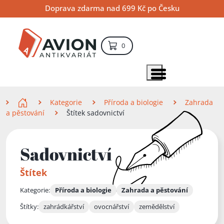
Přejít
Přejít
Přejít
Doprava zdarma nad 699 Kč po Česku
na
na
na
hlavní
hlavní
vyhledávání
obsah
navigaci
položek – košík
0
Vyhledávání
hledat
Zobrazit položky menu
Zde se nacházíte
Kategorie
Příroda a biologie
Zahrada
a pěstování
Štítek sadovnictví
Sadovnictví
Štítek
Kategorie:
Příroda a biologie
Zahrada a pěstování
Štítky:
zahrádkářství
ovocnářství
zemědělství