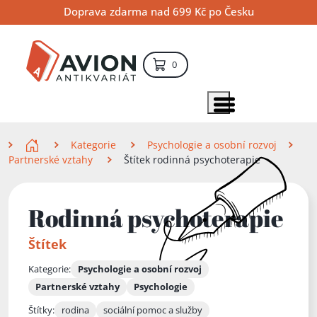
Přejít
Přejít
Přejít
Doprava zdarma nad 699 Kč po Česku
na
na
na
hlavní
hlavní
vyhledávání
obsah
navigaci
položek – košík
0
Vyhledávání
hledat
Zobrazit položky menu
Zde se nacházíte
Kategorie
Psychologie a osobní rozvoj
Partnerské vztahy
Štítek rodinná psychoterapie
Rodinná psychoterapie
Štítek
Kategorie:
Psychologie a osobní rozvoj
Partnerské vztahy
Psychologie
Štítky:
rodina
sociální pomoc a služby