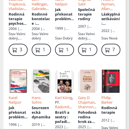
Trapková
,
Hellinger
,
Nešpor
Satir
Nyman
,
Vladislav
Gabriele
Allan
Jak
Společná
Chvála
Ten Hövel
Linnér
, Př.
Rodinná
Rodinné
překonat
terapie
Láskyplná
Vendula
terapie
konstelac
problémy
rodiny
setkávání
Nováková
psychoso
e
:
s
:
2007 |
matickýc
objevná
alkohole
choreogr
1999 |
2004 |
2004 |
Portál
2022 |
h poruch
síla
m -
afie
Sportpropa
Portál
Triton
Stav
Velmi
Stav
Velmi
Stav
Velmi
Portál
PODPIS
úspěšnéh
g
dobrý,
dobrý
Stav
Dobrý
dobrý,
Stav
Nová
KAREL
o vztahu
flíček na
lehké
NEŠPOR
:
ořízce
oděrky
359 Kč
1 149 Kč
149 Kč
1 099 Kč
79 Kč
určeno
lidem,
kteří mají
problémy
s
alkohole
m, i těm,
kdo jim
chtějí
pomáhat
Karel
Hans
Karl König
,
Gary D
Philip
Nešpor
Sohni
Př.
Chapman
,
Barker
Radomil
Shannon
Jak
Sourozen
Rodinná
Hradil
, Ed.
Warden
,
překonat
ecká
Bratři a
Pohodová
terapie
Radomil
Př.
Lukáš
problémy
dynamika
sestry
:
rodina
2012 |
Hradil
Tomášek
,
s
pořadí
krok za
Triton
1996 |
2019 |
Zuzana
alkohole
narození
krokem
:
2023 |
2025 |
Stav
Velmi
Sportpropa
Portál