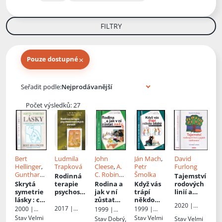
FILTRY
×
Pouze dostupné
Knihy autora
Seřadit podle:
Počet výsledků: 27
Bert
Ludmila
John
Ján Mach
,
David
Hellinger
,
Trapková
Cleese
,
A.
Petr
Furlong
Gunthard
C. Robin
Šmolka
Rodinná
Tajemství
Weber
,
Skynner
,
Skrytá
terapie
Rodina a
Když vás
rodových
Hunter
Př.
Kristina
symetrie
psychoso
jak v ní
trápí
linií a
Beaumont
,
Černá
,
Jan
lásky
: co
matickýc
zůstat
někdo
jejich
2020 |
Př.
Jan
Černý
podporuj
h poruch
:
naživu
:
blízký
uzdravení
2017 |
2000 |
1999 |
1999 |
FONTÁNA
Brázda
e lásku v
rodina
Zábavné
: techniky
Portál
Pragma
Portál
Portál
Stav
Velmi
Stav
Velmi
Stav
Dobrý,
Stav
Velmi
ESOTERA,