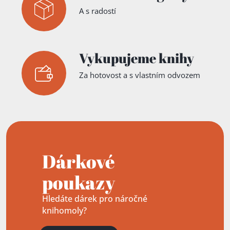
A s radostí
Vykupujeme knihy
Za hotovost a s vlastním odvozem
Dárkové
poukazy
Hledáte dárek pro náročné
knihomoly?