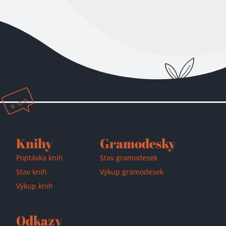
Knihy
Gramodesky
Poptávka knih
Stav gramodesek
Stav knih
Výkup gramodesek
Výkup knih
Odkazy