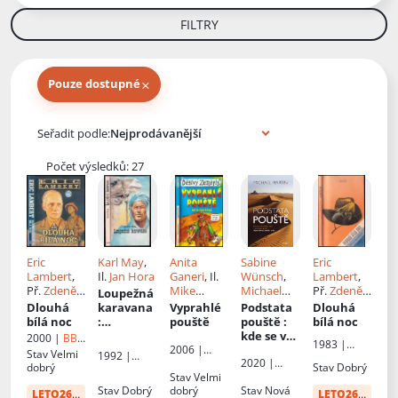
FILTRY
×
Pouze dostupné
Knihy autora
Seřadit podle:
Počet výsledků: 27
Eric
Karl May
,
Anita
Sabine
Eric
Lambert
,
Il.
Jan Hora
Ganeri
, Il.
Wünsch
,
Lambert
,
Př.
Zdeněk
Mike
Michael
Př.
Zdeněk
Loupežná
Hron
Phillips
Martin
, Př.
Hron
Dlouhá
karavana
Vyprahlé
Podstata
Dlouhá
Marie
bílá noc
:
pouště
pouště
:
bílá noc
Voslářová
cestopisn
kde se v
2000 |
BB
1983 |
ý román
poušti
2006 |
art
Stav
Velmi
1992 |
Naše
Egmont
2020 |
bere
dobrý
Stav
Dobrý
Gabi
vojsko
Kazda
Stav
Velmi
písek a
Stav
Dobrý
dobrý
Stav
Nová
proč duny
LETO26
od:
34 Kč
LETO26
od:
34 