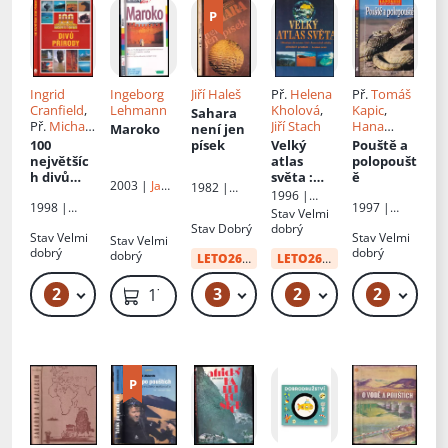
Prahou,
rovníkem
a Prahou
Ingrid
Ingeborg
Jiří Haleš
Př.
Helena
Př.
Tomáš
Cranfield
,
Lehmann
Kholová
,
Kapic
,
Sahara
Př.
Michal
Jiří Stach
Hana
Maroko
není jen
Kasan
,
Prousková
100
písek
Velký
Pouště a
Jaroslav
největšíc
atlas
polopoušt
Kasan
,
J
h divů
světa
:
ě
2003 |
Jan
1982 |
Kasan
,
M
přírody
obsahuje
1996 |
Vašut
Práce
Kasan
1998 |
1997 |
obrazovo
GeoMedia
Stav
Velmi
Columbus
Slovart
u část s
Stav
Dobrý
dobrý
Stav
Velmi
Stav
Velmi
Stav
Velmi
barevným
dobrý
dobrý
dobrý
i snímky
LETO26
od:
34 Kč
LETO26
od:
10 Kč
přírodníc
h
2
3
2
2
79 Kč
49 Kč
49 Kč
99
179 Kč
prostředí,
lexikon
zemí