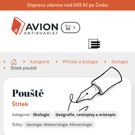
Přejít
Přejít
Přejít
Doprava zdarma nad 699 Kč po Česku
na
na
na
hlavní
hlavní
vyhledávání
obsah
navigaci
položek – košík
0
Vyhledávání
hledat
Zobrazit položky menu
Zde se nacházíte
Kategorie
Příroda a biologie
Ekologie
Štítek pouště
Pouště
Štítek
Kategorie:
Ekologie
Geografie, cestopisy a místopis
Štítky:
Geologie. Meteorologie. Klimatologie