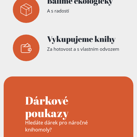
Balíme ekologicky
A s radostí
Vykupujeme knihy
Za hotovost a s vlastním odvozem
Dárkové
poukazy
Hledáte dárek pro náročné
knihomoly?