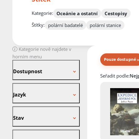
Kategorie:
Oceánie a ostatní
Cestopisy
Štítky:
polární badatelé
polární stanice
Kategorie nově najdete v
horním menu
Pouze dostupné
Dostupnost
Dostupnost
Knihy autora
Seřadit podle:
Jazyk
Jazyk
Stav
Stav
Vazba