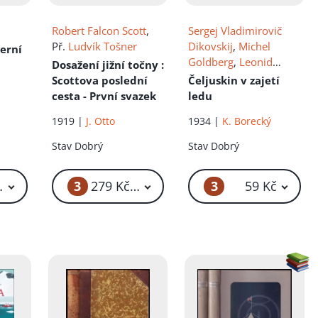
Robert Falcon Scott
,
Sergej Vladimirovič
Př.
Ludvík Tošner
Dikovskij
,
Michel
erní
Goldberg
,
Leonid
Dosažení jižní točny
:
Muchanov
, Př.
Scottova poslední
Čeljuskin v zajetí
František Píšek
, Ed.
cesta - První svazek
ledu
l
Sergej Michajlovič
1919 |
J. Otto
1934 |
K. Borecký
Tret'jakov
Stav
Dobrý
Stav
Dobrý
3
3
59 Kč – 499 Kč
279 Kč – 849 Kč
59 Kč