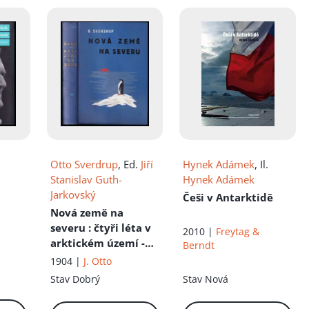
Otto Sverdrup
, Ed.
Jiří
Hynek Adámek
, Il.
Stanislav Guth-
Hynek Adámek
Jarkovský
Češi v Antarktidě
Nová země na
severu
: čtyři léta v
2010 |
Freytag &
arktickém území -
Berndt
Díl I
1904 |
J. Otto
Stav
Dobrý
Stav
Nová