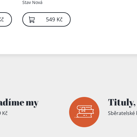
Stav
Nová
Kč
549 Kč
adíme my
Tituly,
 Kč
Sběratelské 