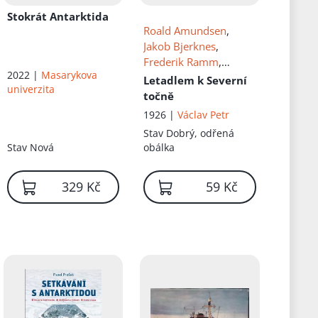
Stokrát Antarktida
Roald Amundsen
,
Jakob Bjerknes
,
Frederik Ramm
,
2022 |
Masarykova
Lincoln Ellsworth
,
Leif
Letadlem k Severní
univerzita
Dietrichson
,
Hjalmar
točně
Riiser- Larsen
, Př.
1926 |
Václav Petr
Milada Krausová-
Stav
Dobrý, odřená
Lesná
,
Stanislav V
Stav
Nová
obálka
Klíma
329 Kč
59 Kč