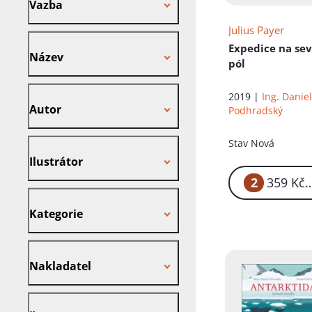
Vazba
Julius Payer
Název
Expedice na sev
Název
pól
Autor
2019 |
Ing. Danie
Autor
Podhradský
Ilustrátor
Stav
Nová
Ilustrátor
2
3
Kategorie
Kategorie
Nakladatel
Nakladatel
Štítek