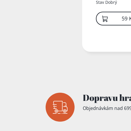
literatury
Stav
Dobrý
59 
Dopravu hr
Objednávkám nad 699