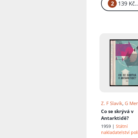
2
1
Přidáno do koš
Z. F Slavík
,
G Men
Co se skrývá v
Antarktidě?
1959 |
Státní
nakladatelství pol