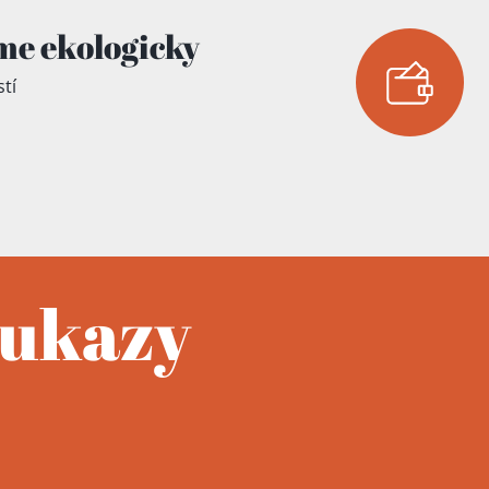
me ekologicky
tí
oukazy