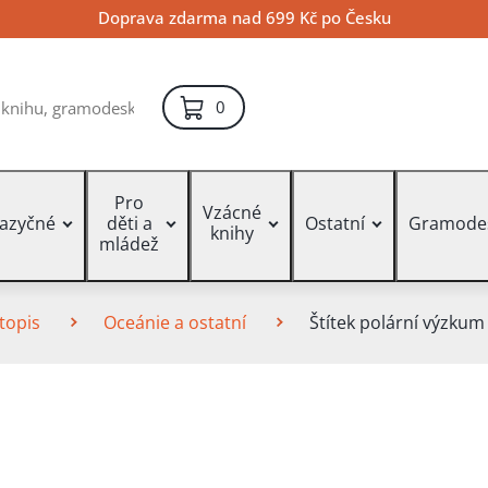
Doprava zdarma nad 699 Kč po Česku
položek – košík
0
Pro
Vzácné
jazyčné
děti a
Ostatní
Gramode
knihy
mládež
topis
Oceánie a ostatní
Štítek polární výzkum