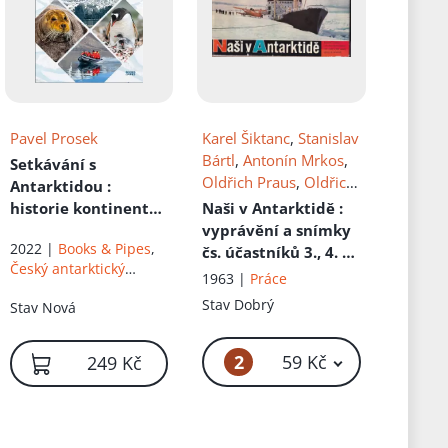
Pavel Prosek
Karel Šiktanc
,
Stanislav
Bártl
,
Antonín Mrkos
,
Setkávání s
Oldřich Praus
,
Oldřich
Antarktidou
:
Kostka
, Ed.
Vávra.
historie kontinentu,
Naši v Antarktidě
:
Josef
dobývání a výzkum,
vyprávění a snímky
2022 |
Books & Pipes
,
česká stopa
čs. účastníků 3., 4. a
Český antarktický
5. sovět. výpravy do
1963 |
Práce
nadační fond
Antarktidy
Stav
Dobrý
Stav
Nová
2
59 Kč
249 Kč