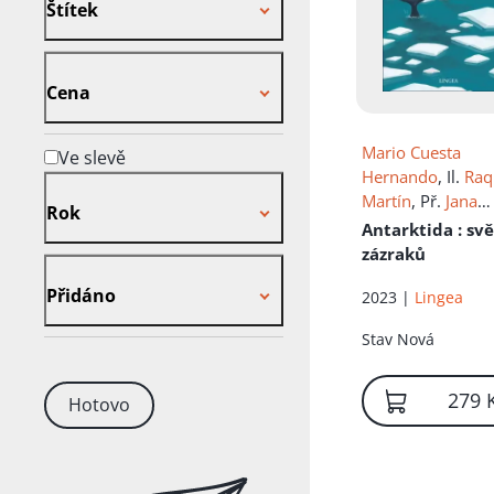
Štítek
Cena
Cena
Mario Cuesta
Ve slevě
Hernando
, Il.
Raq
Rok
Martín
, Př.
Jana
Rok
Kalousová
Antarktida
: sv
zázraků
Přidáno
Přidáno
2023 |
Lingea
Stav
Nová
279 
Hotovo