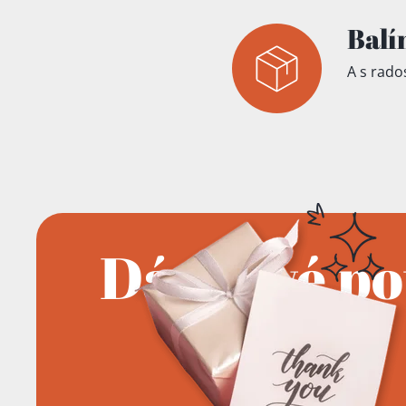
Balí
A s rados
Dárkové p