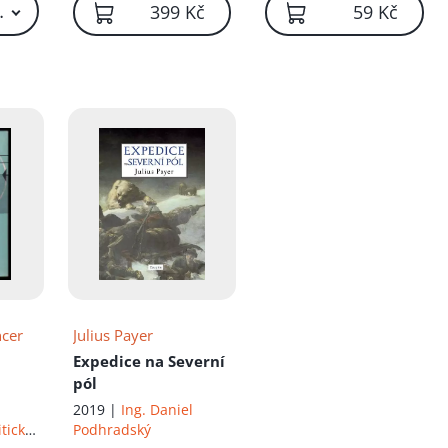
39 Kč – 169 Kč
399 Kč
59 Kč
íku!
cer
Julius Payer
Expedice na Severní
pól
2019 |
Ing. Daniel
itické
Podhradský