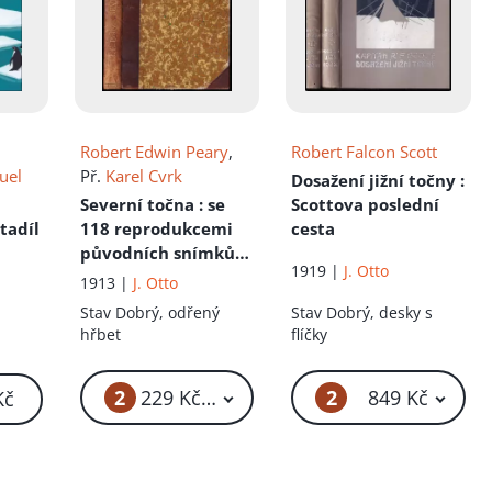
Robert Edwin Peary
,
Robert Falcon Scott
uel
Př.
Karel Cvrk
Dosažení jižní točny
:
Severní točna
: se
Scottova poslední
ětadíl
118 reprodukcemi
cesta
původních snímků
1919 |
J. Otto
fotografických a 2
1913 |
J. Otto
mapkami
Stav
Dobrý, odřený
Stav
Dobrý, desky s
hřbet
flíčky
2
2
229 Kč – 549 Kč
849 Kč
Kč