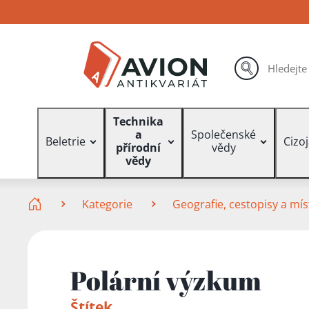
Přejít
Přejít
Přejít
na
na
na
hlavní
hlavní
vyhledávání
obsah
navigaci
hledat
Vyhledávání
Technika
a
Společenské
Beletrie
Cizo
přírodní
vědy
vědy
Zde se nacházíte
Kategorie
Geografie, cestopisy a mís
Polární výzkum
Štítek