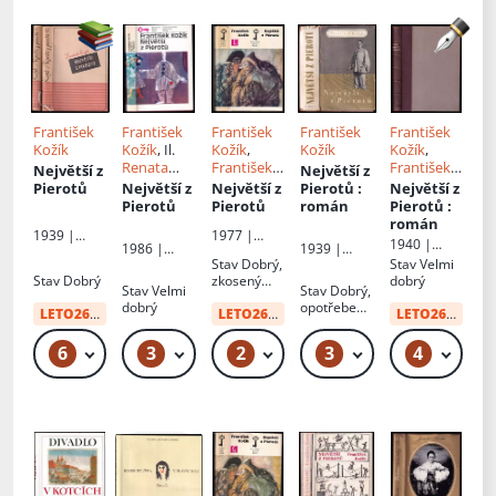
František
František
František
František
František
Kožík
Kožík
, Il.
Kožík
,
Kožík
Kožík
,
Renata
František
František
Největší z
Největší z
Štolbová
Tichý
,
Jean
Muzika
Pierotů
Největší z
Největší z
Pierotů
:
Největší z
Gaspard
Pierotů
Pierotů
román
Pierotů
:
Debureau
román
1939 |
1977 |
1940 |
1986 |
1939 |
Evropský
Českoslove
František
Stav
Dobrý,
Stav
Velmi
Českoslove
František
literární
nský
Borový
Stav
Dobrý
zkosený
dobrý
nský
Borový
klub
spisovatel
Stav
Velmi
Stav
Dobrý,
hřbet, zašlá
spisovatel
dobrý
opotřebená
LETO26
od:
34 Kč
obálka
LETO26
od:
29 Kč
LETO26
od:
49 
obálka
6
3
2
3
4
49 Kč
49 Kč – 59 Kč
49 Kč
79 Kč – 99 Kč
49