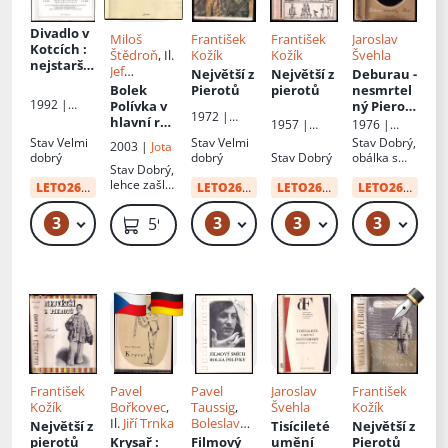
Divadlo v
Miloš
František
František
Jaroslav
Kotcích
:
Štědroň
, Il.
Kožík
Kožík
Švehla
nejstarší
Jef
Největší z
Největší z
Deburau -
pražské
Kratochvil
,
Bolek
Pierotů
pierotů
nesmrtel
městské
Dušan
1992 |
Polívka v
ný Pierot
:
divadlo
1972 |
Ždímal
Panorama
hlavní roli
legenda a
1957 |
1976 |
1739 - 1783
Českoslove
: divadlo
skutečno
Českoslove
Melantrich
Stav
Velmi
Stav
Velmi
Stav
Dobrý,
2003 |
Jota
nský
st o Janu
nský
dobrý
dobrý
Stav
Dobrý
obálka s
spisovatel
Stav
Dobrý,
spisovatel
Kašparovi
oděrkami
lehce zašlá
Deburauo
LETO26
od:
20 Kč
LETO26
od:
34 Kč
LETO26
od:
12 Kč
LETO26
od:
34 
obálka
vi a jeho
význam
3
3
3
3
49 Kč – 59 Kč
49 Kč
49 Kč
49 Kč
59 Kč
ve vývoji
světové
pantomi
my
František
Pavel
Pavel
Jaroslav
František
Kožík
Bořkovec
,
Taussig
,
Švehla
Kožík
Il.
Jiří Trnka
Boleslav
Největší z
Tisícileté
Největší z
Polívka
pierotů
Krysař
:
Filmový
umění
Pierotů