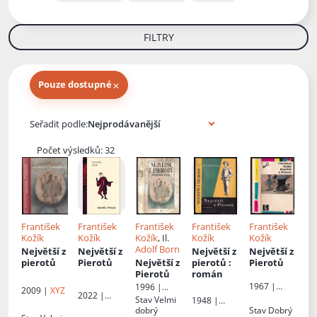
FILTRY
×
Pouze dostupné
Knihy autora
Seřadit podle:
Počet výsledků: 32
František
František
František
František
František
Kožík
Kožík
Kožík
, Il.
Kožík
Kožík
Adolf Born
Největší z
Největší z
Největší z
Největší z
pierotů
Pierotů
Největší z
pierotů
:
Pierotů
Pierotů
román
1967 |
1996 |
2009 |
XYZ
2022 |
Českoslove
Orbis
Stav
Velmi
1948 |
Dobrovský
nský
dobrý
Stav
Dobrý
František
s.r.o