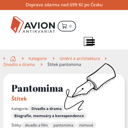
Přejít
Přejít
Přejít
Doprava zdarma nad 699 Kč po Česku
na
na
na
hlavní
hlavní
vyhledávání
obsah
navigaci
položek – košík
0
Vyhledávání
hledat
Zobrazit položky menu
Zde se nacházíte
Kategorie
Umění a architektura
Divadlo a drama
Štítek pantomima
Pantomima
Štítek
Kategorie:
Divadlo a drama
Biografie, memoáry a korespondence
Štítky:
divadlo a film
pantomima
mimové