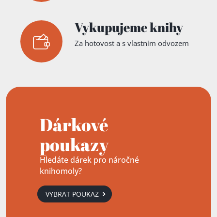
Vykupujeme knihy
Za hotovost a s vlastním odvozem
Dárkové
poukazy
Hledáte dárek pro náročné
knihomoly?
VYBRAT POUKAZ