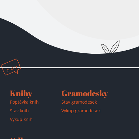
Přidáno do košíku!
Knihy
Gramodesky
Poptávka knih
Stav gramodesek
Stav knih
Výkup gramodesek
Výkup knih