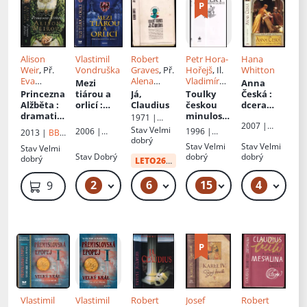
Alison
Vlastimil
Robert
Petr Hora-
Hana
Weir
, Př.
Vondruška
Graves
, Př.
Hořejš
, Il.
Whitton
Eva
Alena
Vladimír
Mezi
Anna
Křístková
Jindrová
Novák
Princezna
tiárou a
Já,
Toulky
Česká
:
Alžběta
:
orlicí
:
Claudius
českou
dcera
dramatic
příběh
minulostí
Karla IV.
1971 |
2007 |
ká cesta k
prvního
: Od časů
na
Odeon
Stav
Velmi
2006 |
1996 |
2013 |
BB
Alpress
trůnu
českého
Marie
anglické
dobrý
MOBA
Baronet
art
Stav
Velmi
Stav
Velmi
Stav
Velmi
krále
Terezie
m trůnu :
Stav
Dobrý
dobrý
dobrý
dobrý
Vratislava
(1740) do
román
LETO26
od:
20 Kč
I
konce
napoleon
2
6
15
4
249 Kč – 269 Kč
49 Kč – 59 Kč
99 Kč – 2 499 Kč
99
99 Kč
ských
válek
(1815) - 5
Vlastimil
Vlastimil
Robert
Josef
Robert