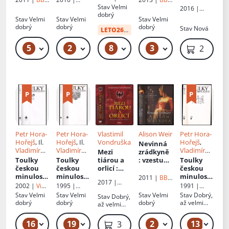
Poděbrad
ní
Svoboda
Stav
Velmi
art
Beta
art
2016 |
královny
dobrý
Grada
Stav
Velmi
Stav
Velmi
Stav
Velmi
Jany
dobrý
dobrý
dobrý
Stav
Nová
Greyové
LETO26
od:
34 Kč
5
2
8
3
199 Kč – 269 Kč
99 Kč
49 Kč – 59 Kč
369 Kč – 389 Kč
219 Kč
Petr Hora-
Petr Hora-
Vlastimil
Alison Weir
Petr Hora-
Hořejš
, Il.
Hořejš
, Il.
Vondruška
Hořejš
,
Nevinná
Vladimír
Vladimír
Vladimír
Mezi
zrádkyně
Novák
Novák
,
Nagaj
,
Ivan
Toulky
Toulky
tiárou a
: vzestup
Toulky
Jana
Kincl
,
českou
českou
orlicí
:
a pád
českou
Carrasco
Miroslav
minulostí
minulostí
příběh
devítiden
minulostí
2011 |
BB
2017 |
Kloss
, Il.
Jiří
: [Velké
: [Od bitvy
prvního
ní
: Od časů
art
2002 |
Via
1995 |
1991 |
MOBA
Běhounek
příběhy
na Bílé
českého
královny
Přemysla
Facti
Baronet
Práce
Stav
Velmi
Stav
Velmi
Stav
Velmi
Stav
Dobrý,
Stav
Dobrý,
Habsburk
hoře
krále
Jany
Otakara I.
dobrý
dobrý
dobrý
až velmi
až velmi
ů na
(1620) do
Vratislava
Greyové
do
dobrý
dobrý
sklonku
nástupu
I
nástupu
16
19
2
13
169 Kč – 2 499 Kč
99 Kč – 2 499 Kč
299 Kč – 389 Kč
369 Kč
jejich
Marie
Habsburk