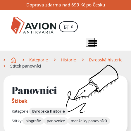
Přejít
Přejít
Přejít
Doprava zdarma nad 699 Kč po Česku
na
na
na
hlavní
hlavní
vyhledávání
obsah
navigaci
položek – košík
0
Vyhledávání
hledat
Zobrazit položky menu
Zde se nacházíte
Kategorie
Historie
Evropská historie
Štítek panovníci
Panovníci
Štítek
Kategorie:
Evropská historie
Štítky:
biografie
panovnice
manželky panovníků