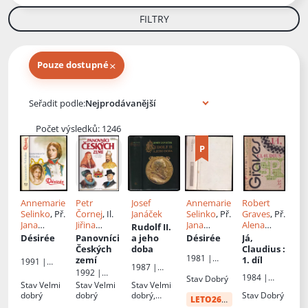
FILTRY
×
Pouze dostupné
Knihy autora
Seřadit podle:
Počet výsledků: 1246
Annemarie
Petr
Josef
Annemarie
Robert
Selinko
, Př.
Čornej
, Il.
Janáček
Selinko
, Př.
Graves
, Př.
Jana
Jiřina
Jana
Alena
Rudolf II.
Pecharová
Lockerová
,
Pecharová
Jindrová
Désirée
Panovníci
a jeho
Désirée
Já,
Pavel
Českých
doba
Claudius
:
Major
1981 |
zemí
1. díl
1991 |
1987 |
Práce
Knižní
1992 |
Svoboda
1984 |
Stav
Dobrý
podnikatels
Fragment
Stav
Velmi
Stav
Velmi
Stav
Velmi
Odeon
ký klub
dobrý
dobrý
dobrý,
Stav
Dobrý
LETO26
od:
34 Kč
lehké