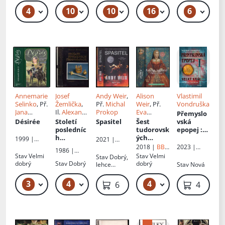
oděrky
4
10
10
16
6
49 Kč – 59 Kč
59 Kč – 99 Kč
59 Kč – 79 Kč
49 Kč – 59 Kč
59
Annemarie
Josef
Andy Weir
,
Alison
Vlastimil
Selinko
, Př.
Žemlička
,
Př.
Michal
Weir
, Př.
Vondruška
Jana
Il.
Alexandr
Prokop
Eva
Přemyslo
Pecharová
Paul
,
Karel
Křístková
Désirée
Století
Spasitel
Šest
vská
Zpěvák
,
posledníc
tudorovsk
epopej
:
Prokop
h
ých
Velký král
1999 |
2021 |
Paul
,
Milan
Přemyslo
královen
:
Přemysl I.
Beta
2018 |
BB
Euromedia
2023 |
1986 |
Hegar
,
vců
:
Kateřina
Otakar - I
art
Group
MOBA
Stav
Velmi
Stav
Velmi
Stav
Dobrý,
Panorama
Hana
Český stát
Aragonsk
dobrý
Stav
Dobrý
dobrý
lehce
Stav
Nová
Maderová
a
á : pravá
zkosený
společnos
královna
hřbet, lehké
3
4
4
69 Kč – 89 Kč
119 Kč – 139 Kč
129 Kč – 229 Kč
699 Kč
419 Kč
t ve 13.
oděrky na
století
obálce