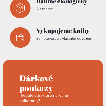
Balíme ekologicky
A s radostí
Vykupujeme knihy
Za hotovost a s vlastním odvozem
Dárkové
poukazy
Hledáte dárek pro náročné
knihomoly?