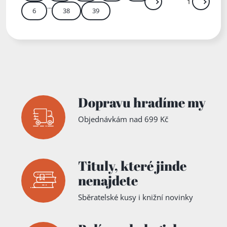
...
Další
Přejít
6
38
39
Zadejte číslo stránky m
Dopravu hradíme my
Objednávkám nad 699 Kč
Tituly,
které jinde
nenajdete
Sběratelské kusy i knižní novinky