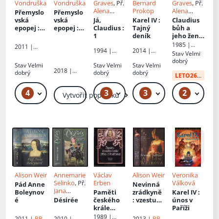
Vondruška
Vondruška
Graves
, Př.
Bernard
Graves
, Př.
Alena
Prokop
Alena
Přemyslo
Přemyslo
Jindrová
Jindrová
vská
vská
Já,
Karel IV
:
Claudius
epopej
:
epopej
:
Claudius
:
Tajný
bůh a
Velký král
Velký král
1
deník
jeho žena
Přemysl I.
Přemysl I.
Messalina
1985 |
2011 |
1994 |
2014 |
Otakar - I
Otakar - I
Odeon
Stav
Velmi
MOBA
Gaudium
Fortuna
dobrý
Stav
Velmi
Stav
Velmi
Libri
Stav
Velmi
2018 |
dobrý
dobrý
dobrý
LETO26
od:
34 
MOBA
4
3
3
2
319 Kč – 1 599 Kč
49 Kč – 59 Kč
99 Kč – 129 Kč
49
Vytvořit poptávku
Alison Weir
Annemarie
Václav
Alison Weir
Veronika
Selinko
, Př.
Erben
Válková
Pád Anne
Nevinná
Jana
Boleynov
Paměti
zrádkyně
Karel IV
:
Pecharová
é
Désirée
českého
: vzestup
únos v
krále
a pád
Paříži
Jiříka z
devítiden
1989 |
2011 |
BB
2010 |
2013 |
BB