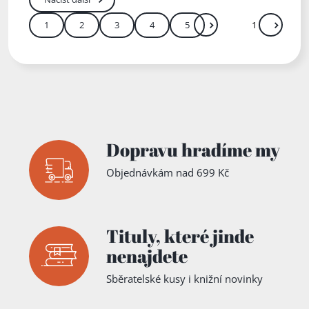
1
2
3
4
5
Další
Přejít
Zadejte číslo stránky me
Dopravu hradíme my
Objednávkám nad 699 Kč
Tituly,
které jinde
nenajdete
Sběratelské kusy i knižní novinky