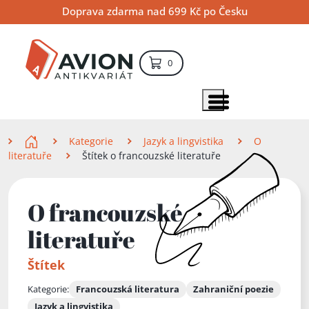
Přejít
Přejít
Přejít
Doprava zdarma nad 699 Kč po Česku
na
na
na
hlavní
hlavní
vyhledávání
obsah
navigaci
položek – košík
0
Vyhledávání
hledat
Zobrazit položky menu
Zde se nacházíte
Kategorie
Jazyk a lingvistika
O
literatuře
Štítek o francouzské literatuře
O francouzské
literatuře
Štítek
Kategorie:
Francouzská literatura
Zahraniční poezie
Jazyk a lingvistika