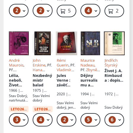
vazba,
stránky drží
2
2
4
49 Kč – 59 Kč
59 Kč
79 Kč – 89 Kč
59 Kč
219 Kč
André
John
Rémi
Maurice
Jindřich
Maurois
,
Erskine
, Př.
Guerin
, Př.
Nadeau
,
Štyrský
Př.
Hana
Vladimír
Př.
Zbyněk
Život J. A.
Břetislav
Žantovská
Čadský
Havlíček
Lélia,
Nezbedný
Jules
Dějiny
Rimbaud
Štorm
,
neboli,
mistr
Verne
:
surrealis
a
: dopisy
Petr Kopta
Život
balad
závěť
mu a
a
George
výstřední
surrealist
dokumen
1966 |
1975 |
1972 |
2020 |
1994 |
Sandové
ka
ické
ty
Odeon
Melantrich
Stav
Dobrý,
Stav
Velmi
Českoslove
Dobrovský
Votobia
dokumen
natrhnutá
dobrý
nský
s.r.o
Stav
Velmi
Stav
Velmi
ty
obálka
spisovatel
dobrý, jen
dobrý
Stav
Dobrý
LETO26
od:
34 Kč
LETO26
od:
34 Kč
minimální
oděrky,
3
4
2
5
6
49 Kč
49 Kč – 59 Kč
169 Kč – 189 Kč
49 Kč – 59 Kč
49
desky s
polepkou