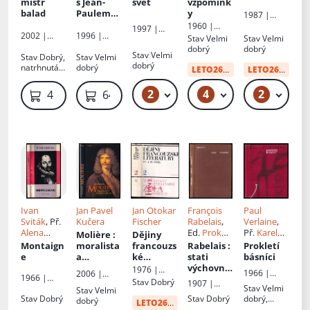
Př.
Alena
mistr
s Jean-
svět
vzpomínk
Dvořáčkov
balad
Paulem
y
1987 |
á
Sartrem
Českoslove
1960 |
1997 |
2002 |
1996 |
nský
Státní
Stav
Velmi
Stav
Velmi
Academia
Motto
Votobia
spisovatel
nakladatels
dobrý
dobrý
Stav
Velmi
Stav
Dobrý,
Stav
Velmi
tví krásné
dobrý
natrhnutá
dobrý
literatury,
LETO26
od:
34 Kč
LETO26
od:
20 
obálka
hudby a
umění
2
4
2
49 Kč
49 Kč – 59 Kč
49 Kč
49 Kč
649 Kč
Ivan
Jan Pavel
Jan Otokar
François
Paul
Sviták
, Př.
Kučera
Fischer
Rabelais
,
Verlaine
,
Alena
Ed.
Prokop
Př.
Karel
Molière
:
Dějiny
Šabatková
Miroslav
Čapek
,
Montaign
moralista
francouzs
Rabelais
:
Prokletí
Haškovec
Vítězslav
e
a
ké
stati
básníci
Nezval
,
posměváč
literatury
výchovné
1976 |
1966 |
2006 |
Bohuslav
1966 |
ek
19. a 20.
z jeho díla
Academia
Stav
Dobrý
Českoslove
1907 |
Paseka
Reynek
,
Orbis
Stav
Velmi
stol
: 1870-
vybral,
Stav
Velmi
nský
Dědictví
Stav
Dobrý
Stav
Dobrý
Jindřich
dobrý,
dobrý
1930 - 2
přeložil a
LETO26
od:
34 Kč
spisovatel
Komenskéh
lehké