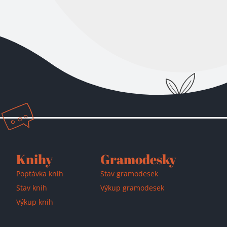
Přidáno do košíku!
Knihy
Gramodesky
Poptávka knih
Stav gramodesek
Stav knih
Výkup gramodesek
Výkup knih