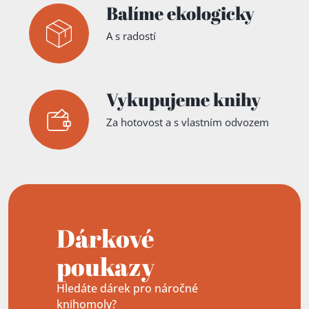
Balíme ekologicky
A s radostí
Vykupujeme knihy
Za hotovost a s vlastním odvozem
Dárkové
poukazy
Hledáte dárek pro náročné
knihomoly?