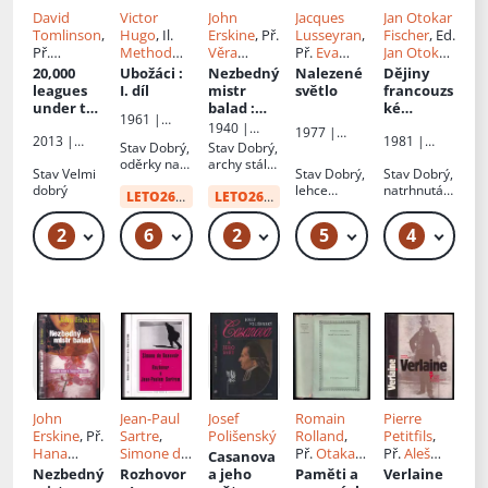
David
Victor
John
Jacques
Jan Otokar
Tomlinson
,
Hugo
, Il.
Erskine
, Př.
Lusseyran
,
Fischer
, Ed.
Př.
Method
Věra
Př.
Eva
Jan Otokar
Drahomíra
Kaláb
,
Dědinová-
Kotulová
Fischer
20,000
Ubožáci
:
Nezbedný
Nalezené
Dějiny
Michnová
Karel
Pešáková
leagues
I. díl
mistr
světlo
francouzs
Souček
, Př.
under the
balad
:
ké
1961 |
Viktor Dyk
sea
: 20
román
literatury
1940 |
1977 |
Státní
2013 |
1981 |
000 mil
19. a 20.
Karel
Stav
Dobrý,
Stav
Dobrý,
Svoboda
nakladatels
INFOA
Academia
pod
stol
Voleský
oděrky na
archy stále
tví dětské
Stav
Velmi
Stav
Dobrý,
Stav
Dobrý,
mořem
obálce
nerozřezan
knihy
dobrý
lehce
natrhnutá
LETO26
od:
12 Kč
é
LETO26
od:
34 Kč
špinavá
obálka
obálka
2
6
2
5
4
59 Kč – 69 Kč
49 Kč – 149 Kč
49 Kč
159 Kč – 229 Kč
John
Jean-Paul
Josef
Romain
Pierre
Erskine
, Př.
Sartre
,
Polišenský
Rolland
,
Petitfils
,
Hana
Simone de
Př.
Otakar
Př.
Aleš
Casanova
Žantovská
Beauvoir
,
Novák
Pohorský
Nezbedný
Rozhovor
a jeho
Paměti a
Verlaine