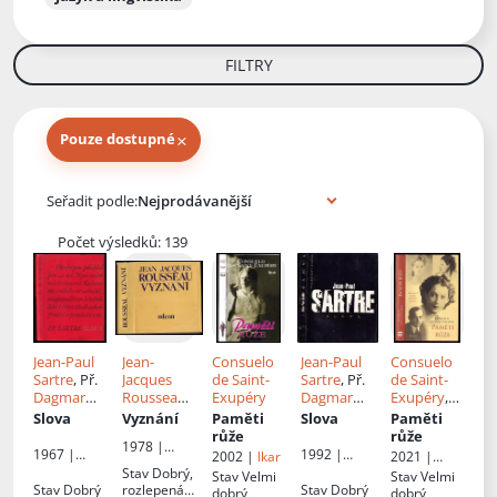
FILTRY
×
Pouze dostupné
Knihy autora
Seřadit podle:
Počet výsledků: 139
Jean-Paul
Jean-
Consuelo
Jean-Paul
Consuelo
Sartre
, Př.
Jacques
de Saint-
Sartre
, Př.
de Saint-
Dagmar
Rousseau
,
Exupéry
Dagmar
Exupéry
,
Steinová
Př.
Luděk
Steinová
Př.
Šárka
Slova
Vyznání
Paměti
Slova
Paměti
Kult
Belisová
růže
růže
1978 |
1967 |
1992 |
2002 |
Ikar
2021 |
Odeon
Mladá
Svoboda
Euromedia
Stav
Dobrý,
Stav
Velmi
Stav
Velmi
fronta
Group
Stav
Dobrý
rozlepená
Stav
Dobrý
dobrý
dobrý