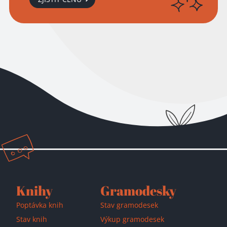
Přidáno do košíku!
Knihy
Gramodesky
Poptávka knih
Stav gramodesek
Stav knih
Výkup gramodesek