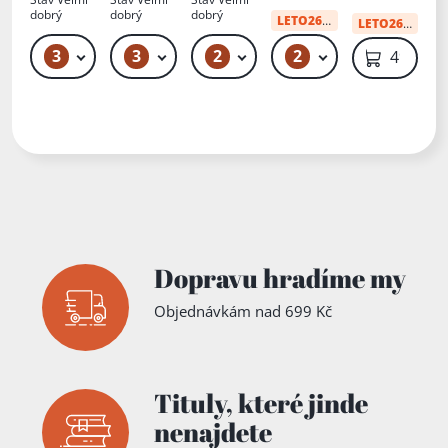
ořízce
dobrý
dobrý
dobrý
LETO26
od:
34 Kč
LETO26
:
34 Kč
3
3
2
2
219 Kč – 379 Kč
749 Kč – 999 Kč
279 Kč – 289 Kč
49 Kč
49 Kč
Dopravu hradíme my
Objednávkám nad 699 Kč
Tituly,
které jinde
nenajdete