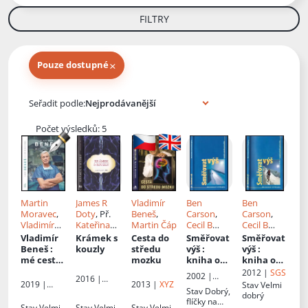
FILTRY
×
Pouze dostupné
Knihy autora
Seřadit podle:
Počet výsledků: 5
Martin
James R
Vladimír
Ben
Ben
Moravec
,
Doty
, Př.
Beneš
,
Carson
,
Carson
,
Vladimír
Kateřina
Martin Čáp
Cecil B
Cecil B
Beneš
Sigmundo
Murphey
,
Murphey
Vladimír
Krámek s
Cesta do
Směřovat
Směřovat
vá
Př.
Ema
Beneš
:
kouzly
středu
výš
:
výš
:
Jelínková
mé cesty
mozku
kniha o
kniha o
do hlubin
rozvoji
rozvoji
2012 |
SGS
2002 |
2016 |
mozku
osobního
osobního
2019 |
2013 |
XYZ
Stav
Velmi
Advent-
Fortuna
Stav
Dobrý,
potenciál
potenciál
Martin
dobrý
Orion
Libri
flíčky na
u - 2. díl
u
Moravec
Stav
Velmi
Stav
Velmi
Stav
Velmi