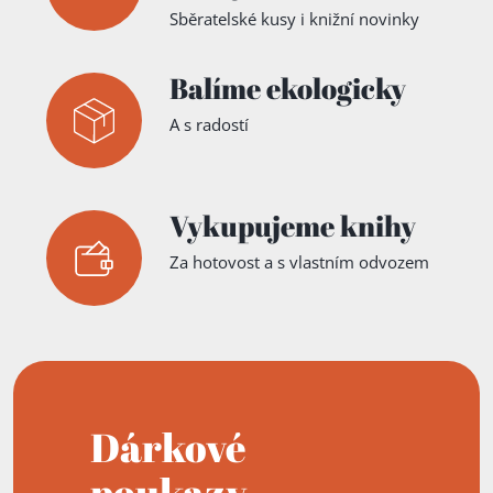
Sběratelské kusy i knižní novinky
Balíme ekologicky
A s radostí
Vykupujeme knihy
Za hotovost a s vlastním odvozem
Dárkové
poukazy