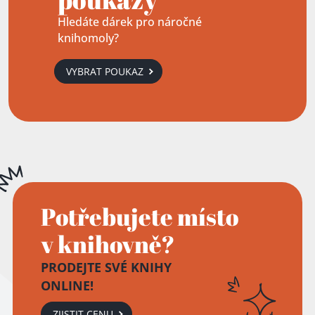
Hledáte dárek pro náročné
knihomoly?
VYBRAT POUKAZ
Potřebujete místo
v knihovně?
PRODEJTE SVÉ KNIHY
ONLINE!
ZJISTIT CENU