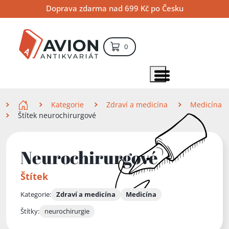
Přejít
Přejít
Přejít
Doprava zdarma nad 699 Kč po Česku
na
na
na
hlavní
hlavní
vyhledávání
obsah
navigaci
položek – košík
0
Vyhledávání
hledat
Zobrazit položky menu
Zde se nacházíte
Kategorie
Zdraví a medicína
Medicína
Štítek neurochirurgové
Neurochirurgové
Štítek
Kategorie:
Zdraví a medicína
Medicína
Štítky:
neurochirurgie