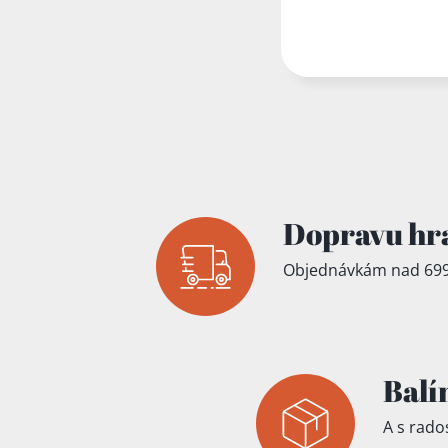
Přidáno do koš
Dopravu hr
Objednávkám nad 699
Balí
A s rados