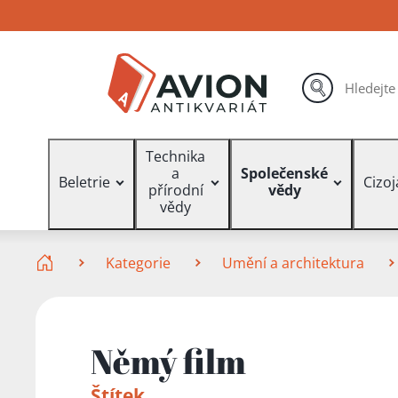
Přejít
Přejít
Přejít
na
na
na
hlavní
hlavní
vyhledávání
obsah
navigaci
hledat
Vyhledávání
Technika
a
Společenské
Beletrie
Cizo
přírodní
vědy
vědy
Zde se nacházíte
Kategorie
Umění a architektura
Němý film
Štítek