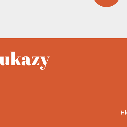
oukazy
Hl