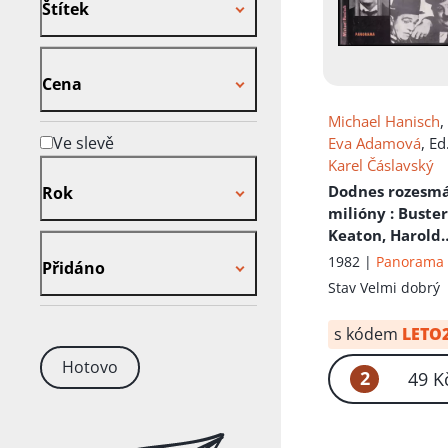
Štítek
Cena
Cena
Michael Hanisch
,
Ve slevě
Eva Adamová
, Ed
Karel Čáslavský
Rok
Dodnes rozesmá
Rok
milióny
: Buste
Keaton, Harold
Přidáno
Lloyd, Laurel &
1982 |
Panorama
Přidáno
Hardy
Stav
Velmi dobrý
s kódem
LETO
Hotovo
2
49 K