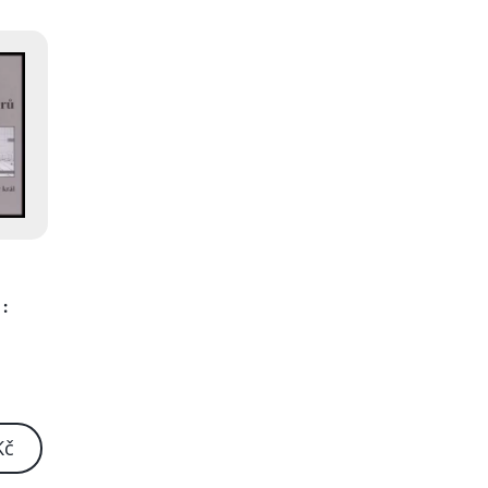
ů
:
Kč