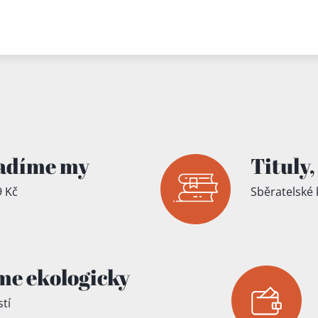
íku!
adíme my
Tituly,
 Kč
Sběratelské 
me ekologicky
tí