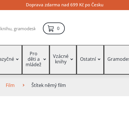
Doprava zdarma nad 699 Kč po Česku
položek – košík
0
Pro
Vzácné
jazyčné
děti a
Ostatní
Gramode
knihy
mládež
Film
Štítek němý film