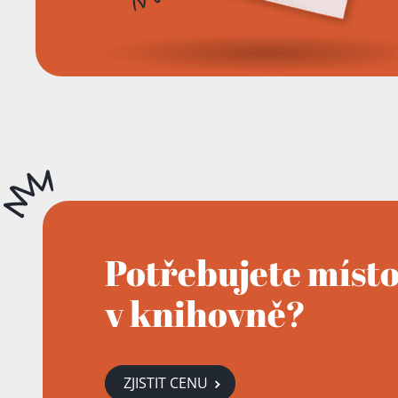
Potřebujete míst
v knihovně?
ZJISTIT CENU