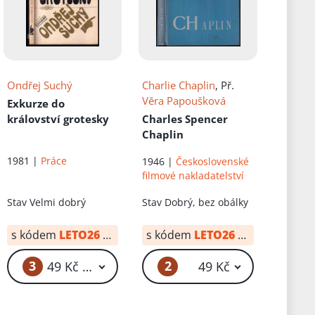
Ondřej Suchý
Charlie Chaplin
, Př.
Věra Papoušková
Exkurze do
království grotesky
Charles Spencer
Chaplin
1981 |
Práce
1946 |
Československé
filmové nakladatelství
Stav
Velmi dobrý
Stav
Dobrý, bez obálky
s kódem
LETO26
od:
34 Kč
s kódem
LETO26
od:
29 Kč
3
2
49 Kč – 59 Kč
49 Kč