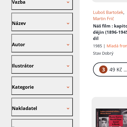
Vazba
Luboš Bartošek
,
Název
Martin Frič
Název
Náš film
: kapit
dějin (1896-1945
Autor
díl
Autor
1985 |
Mladá fro
Stav
Dobrý
Ilustrátor
Ilustrátor
3
49
Kategorie
Kategorie
Nakladatel
Nakladatel
Štítek