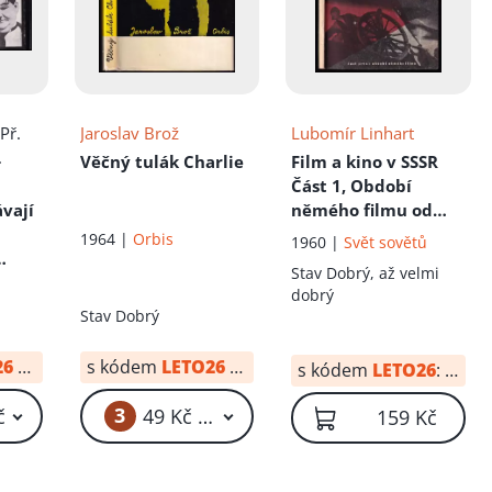
 Př.
Jaroslav Brož
Lubomír Linhart
.
Věčný tulák Charlie
Film a kino v SSSR
Část 1, Období
vají
němého filmu od
r
roku 1896 až do
1964 |
Orbis
1960 |
Svět sovětů
začátku třicátých
Stav
Dobrý, až velmi
let.
: Období
dobrý
němého filmu : od
Stav
Dobrý
roku 1896 až do
začátku třicátých let
26
od:
10 Kč
s kódem
LETO26
od:
34 Kč
s kódem
LETO26
:
64 Kč
- Část první
3
č
49 Kč – 59 Kč
159 Kč