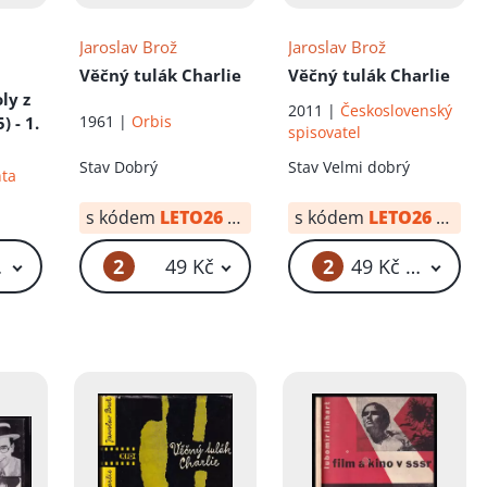
Jaroslav Brož
Jaroslav Brož
Věčný tulák Charlie
Věčný tulák Charlie
oly z
2011 |
Československý
1961 |
Orbis
) - 1.
spisovatel
Stav
Dobrý
Stav
Velmi dobrý
nta
s kódem
LETO26
od:
10 Kč
s kódem
LETO26
od:
34
2
2
 Kč – 59 Kč
49 Kč
49 Kč – 59 Kč