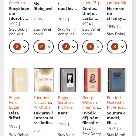
Friedrich
auer
, Př.
J.
Jan Dvořák
My
:
Hegel
, Př.
L Fischer
,
Encyklope
filologové
nadčlově
Génius.
Nesmrtel
Jaromír
Ed.
Josef
die
k a vůle k
Umění.
né
Loužil
Ludvík
filozofický
moci
Láska.
stránky z
2005 |
2022 |
Fischer
ch věd
:
Světec
Schopenh
Oikoymenh
Bonalletra
1992 |
1994 |
1948 |
Malá
auera
:
Alcompas,
Svoboda
Votobia
Stav
Dobrý,
Stav
Velmi
Stav
Velmi
Stav
Velmi
František
logika -
S.L.
jak je
obálka s
dobrý
dobrý, ještě
dobrý
Stav
Dobrý
Borový
Díl 1
vybral a
polepkou,
zabalená
vysvětlil
odřená
2
2
2
3
3
269 Kč – 349 Kč
129 Kč – 139 Kč
369 Kč – 429 Kč
119 Kč – 129 Kč
69
Thomas
obálka,
vazba lehce
Mann
povolená,
vše drží
Eugen
Friedrich
Roger
Georg
Friedrich
Fink
,
Nietzsche
,
Scruton
,
Wilhelm
Nietzsche
,
Eugen
Př.
Otokar
Př.
Pavel
Friedrich
Př.
Arnošt
Pink
, Př.
Jiří
Fischer
Toman
Hegel
, Př.
Procházka
Oáza
Tak pravil
Kant
Úvod k
Soumrak
Černý
,
Karel
štěstí
Zarathust
dějinám
model,
Věra
Slavík
ra
: kniha
filosofie
čili,
1996 |
1992 |
Koubová
pro
Kterak se
1952 |
Argo
1913 |
K.
Mladá
2021 |
všechny a
filosofuje
Rovnost
Neumanno
Stav
Dobrý,
Stav
Dobrý,
Stav
Velmi
Stav
Mírně
fronta
Vyšehrad