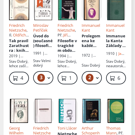
Friedrich
Miroslav
Friedrich
Immanuel
Immanuel
Nietzsche
,
Petříček
Nietzsche
,
Kant
Kant
Il.
Oldřich
Př.
Jiří
Úvod do
Prolegom
Immanue
Kulhánek
,
Horák
,
Jan
Tak pravil
(současné
Filosofie v
ena ke
la Kanta
Př.
Otokar
Březina
,
Jiří
Zarathust
) filosofie
:
tragické
každé
Základy k
Fischer
Václav
ra
: kniha
11
m období
příští
metafysic
1991 |
1910 |
Jan
Horák
pro
improvizo
Řeků
metafyzic
e mravů
1972 |
2019 |
1994 |
Herrmann
Laichter
všechny a
vaných
e, jež se
Svoboda
Vyšehrad
Votobia
Stav
Velmi
Stav
Dobrý,
Stav
Dobrý,
Stav
Dobrý,
a synové
pro
přednáše
bude
dobrý
Stav
Dobrý
lehce zašlá
lehce
neautorský
nikoho
k
moci stát
obálka
vybledlý
podpis
vědou
hřbet
3
2
229 Kč – 289 Kč
259 Kč – 279 Kč
439 Kč
129 Kč
699 Kč
Georg
Friedrich
Toni Llácer
Arthur
Thomas
Wilhelm
Nietzsche
Schopenh
Mann
, Př.
Nietzsche