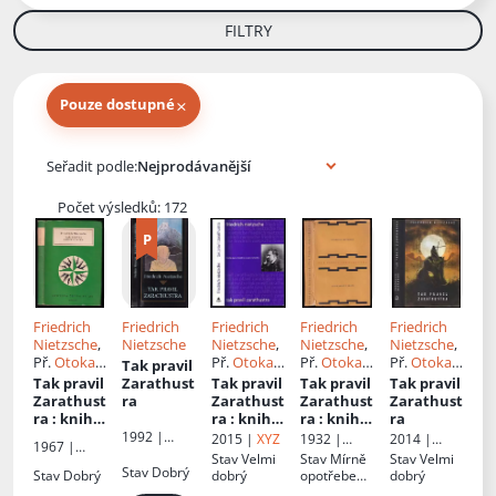
FILTRY
×
Pouze dostupné
Knihy autora
Seřadit podle:
Počet výsledků: 172
Friedrich
Friedrich
Friedrich
Friedrich
Friedrich
Nietzsche
,
Nietzsche
Nietzsche
,
Nietzsche
,
Nietzsche
,
Př.
Otokar
Př.
Otokar
Př.
Otokar
Př.
Otokar
Tak pravil
Fischer
Fischer
Fischer
Fischer
, Ed.
Tak pravil
Zarathust
Tak pravil
Tak pravil
Tak pravil
Alena
Zarathust
ra
Zarathust
Zarathust
Zarathust
Bryndová
ra
: kniha
ra
: kniha
ra
: kniha
ra
pro
pro
pro
1992 |
2015 |
XYZ
1932 |
2014 |
1967 |
všechny a
všechny a
všechny a
Votobia
Alois Srdce
Dobrovský
Stav
Velmi
Stav
Mírně
Stav
Velmi
Odeon
pro
pro
pro
s.r.o
Stav
Dobrý
Stav
Dobrý
dobrý
opotřebená
dobrý
nikoho
nikoho
nikoho
, politá