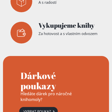
A s radostí
Vykupujeme knihy
Za hotovost a s vlastním odvozem
Dárkové
poukazy
Hledáte dárek pro náročné
knihomoly?
VYBRAT POUKAZ