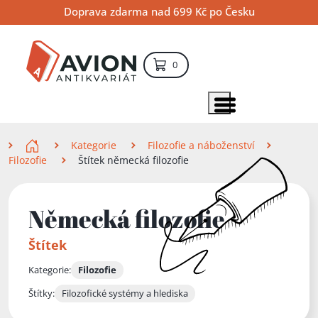
Přejít
Přejít
Přejít
Doprava zdarma nad 699 Kč po Česku
na
na
na
hlavní
hlavní
vyhledávání
obsah
navigaci
položek – košík
0
Vyhledávání
hledat
Zobrazit položky menu
Zde se nacházíte
Kategorie
Filozofie a náboženství
Filozofie
Štítek německá filozofie
Německá filozofie
Štítek
Kategorie:
Filozofie
Štítky:
Filozofické systémy a hlediska