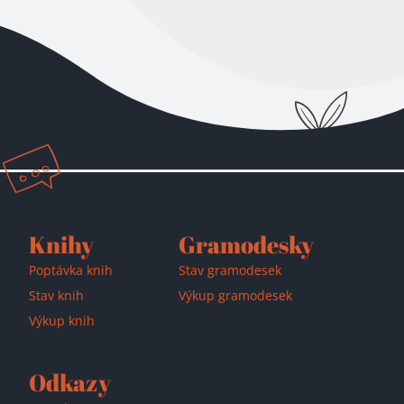
Přidáno do košíku!
Knihy
Gramodesky
Poptávka knih
Stav gramodesek
Stav knih
Výkup gramodesek
Výkup knih
Odkazy