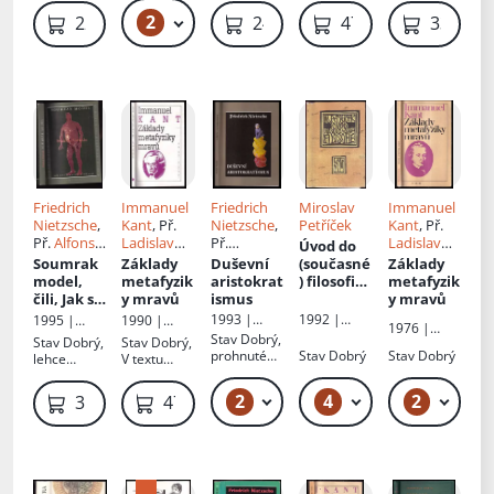
obálka,
2
149 Kč – 179 Kč
229 Kč
249 Kč
479 Kč
339 Kč
lehce polité
stránky,
natrhnutý
hřbet
Friedrich
Immanuel
Friedrich
Miroslav
Immanuel
Nietzsche
,
Kant
, Př.
Nietzsche
,
Petříček
Kant
, Př.
Př.
Alfons
Ladislav
Př.
Ladislav
Úvod do
Breska
Menzel
Vítězslav
Menzel
Soumrak
Základy
Duševní
(současné
Základy
Tichý
model,
metafyzik
aristokrat
) filosofie
:
metafyzik
čili, Jak se
y mravů
ismus
11
y mravů
filosofuje
improvizo
1992 |
1993 |
1995 |
1990 |
1976 |
kladivem
vaných
Herrmann
Votobia
Votobia
Svoboda
Stav
Dobrý,
Stav
Dobrý,
Stav
Dobrý,
Svoboda
přednáše
a synové
prohnuté
Stav
Dobrý
Stav
Dobrý
lehce
V textu
k
desky
odřené
podtrháno
hrany
tužkou,
2
4
2
139 Kč – 149 Kč
139 Kč – 219 Kč
319 Kč
479 Kč
desek
vazba se
začíná
rozlepovat,
vše drží