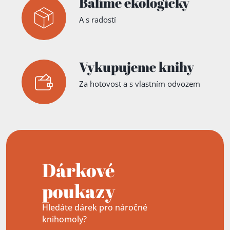
Balíme ekologicky
A s radostí
Vykupujeme knihy
Za hotovost a s vlastním odvozem
Dárkové
poukazy
Hledáte dárek pro náročné
knihomoly?