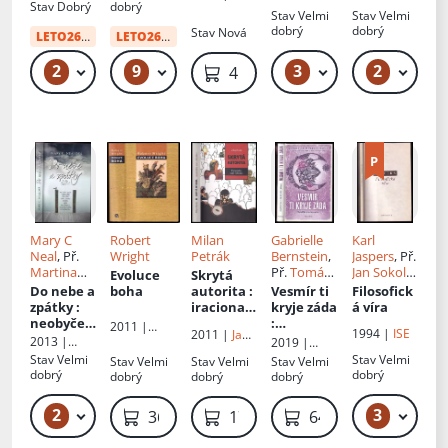
Maranatha
Stav
Dobrý
dobrý
Orion
Portál
Stav
Velmi
Stav
Velmi
dobrý
dobrý
Stav
Nová
LETO26
od:
34 Kč
LETO26
od:
34 Kč
2
9
3
2
49 Kč
49 Kč – 59 Kč
59 Kč – 69 Kč
49
419 Kč
Mary C
Robert
Milan
Gabrielle
Karl
Neal
, Př.
Wright
Petrák
Bernstein
,
Jaspers
, Př.
Martina
Př.
Tomáš
Jan Sokol
,
Evoluce
Skrytá
Káňová
Piňos
Břetislav
Do nebe a
boha
autorita
:
Vesmír ti
Filosofick
Horyna
,
zpátky
:
iracionali
kryje záda
á víra
Aleš
neobyčej
ta a dav v
:
2011 |
1994 |
ISE
2011 |
Jan
Havlíček
,
ná
člověku
přeměňte
2013 |
Nakladatels
2019 |
Šavrda
Mario
výpověď
strach ve
Euromedia
tví Lidové
Euromedia
Stav
Velmi
Stav
Velmi
Stav
Velmi
Stav
Velmi
Stav
Velmi
Stretti
lékařky o
víru
Group
noviny
Group
dobrý
dobrý
dobrý
dobrý
dobrý
vlastní
smrti,
2
3
199 Kč – 249 Kč
369 Kč
179 Kč
649 Kč
nebi,
andělech