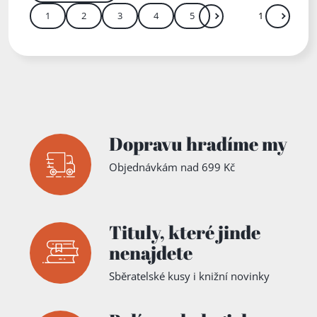
1
2
3
4
5
Další
Přejít
Zadejte číslo stránky me
Dopravu hradíme my
Objednávkám nad 699 Kč
Tituly,
které jinde
nenajdete
Sběratelské kusy i knižní novinky