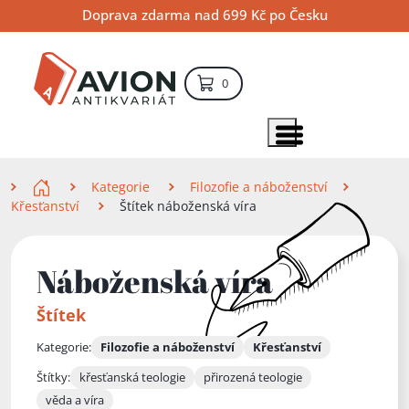
Přejít
Přejít
Přejít
Doprava zdarma nad 699 Kč po Česku
na
na
na
hlavní
hlavní
vyhledávání
obsah
navigaci
položek – košík
0
Vyhledávání
hledat
Zobrazit položky menu
Zde se nacházíte
Kategorie
Filozofie a náboženství
Křesťanství
Štítek náboženská víra
Náboženská víra
Štítek
Kategorie:
Filozofie a náboženství
Křesťanství
Štítky:
křesťanská teologie
přirozená teologie
věda a víra