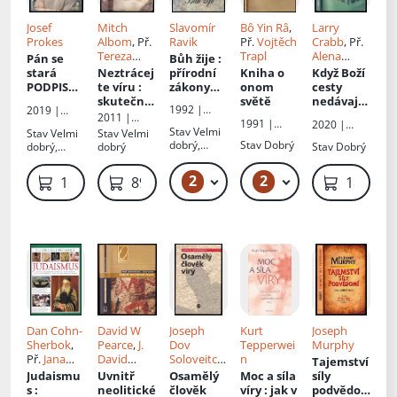
Josef
Mitch
Slavomír
Bô Yin Râ
,
Larry
Prokes
Albom
, Př.
Ravik
Př.
Vojtěch
Crabb
, Př.
Tereza
Trapl
Alena
Pán se
Bůh žije
:
Kolesnikov
Švecová
stará
Neztrácej
přírodní
Kniha o
Když Boží
ová
PODPIS
te víru
:
zákony
onom
cesty
JOSEF
skutečný
dosvědčuj
světě
nedávají
1992 |
2019 |
PROKEŠ
příběh
í jeho
smysl
2011 |
Pražská
1991 |
Portál
2020 |
existenci
Tatran
Stav
Velmi
Stav
Velmi
Stav
Velmi
imaginace
Onyx
Návrat
dobrý,
Stav
Dobrý
dobrý,
dobrý
Stav
Dobrý
domů
lehce
lehké
odřený
oděrky
2
2
59 Kč – 79 Kč
79 Kč – 89 Kč
169 Kč
89 Kč
189 Kč
hřbet
Dan Cohn-
David W
Joseph
Kurt
Joseph
Sherbok
,
Pearce
,
J.
Dov
Tepperwei
Murphy
Př.
Jana
David
Soloveitchi
n
Tajemství
Zajícová
Lewis-
k
Judaismu
Uvnitř
Osamělý
Moc a síla
síly
Williams
s
:
neolitické
člověk
víry
: jak v
podvědo