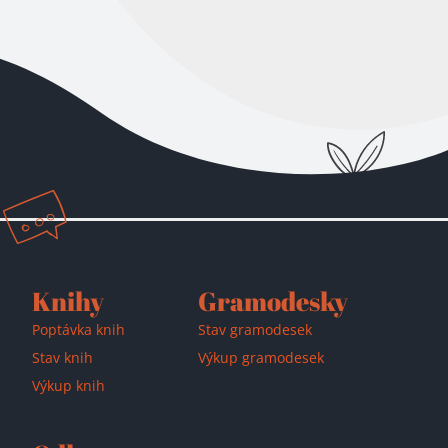
Přidáno do košíku!
Knihy
Gramodesky
Poptávka knih
Stav gramodesek
Stav knih
Výkup gramodesek
Výkup knih