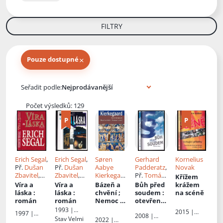
FILTRY
×
Pouze dostupné
Knihy autora
Seřadit podle:
Počet výsledků: 129
Erich Segal
,
Erich Segal
,
Søren
Gerhard
Kornelius
Př.
Dušan
Př.
Dušan
Aabye
Padderatz
,
Novak
Zbavitel
,
Zbavitel
,
Kierkegaar
Př.
Tomáš
Křížem
Gita
Gita
d
Činčala
Víra a
Víra a
Bázeň a
Bůh před
krážem
Zbavitelov
Zbavitelov
láska
:
láska
:
chvění ;
soudem
:
na scéně
á
á
román
román
Nemoc k
otevřený
smrti
dialog
1993 |
2015 |
1997 |
2008 |
Knižní klub
Stav
Velmi
Advent-
2022 |
Lucka