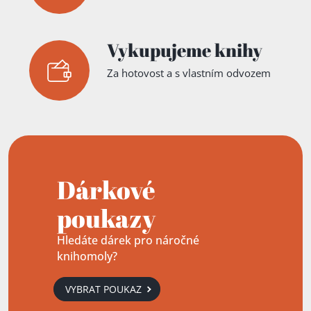
Vykupujeme knihy
Za hotovost a s vlastním odvozem
Dárkové
poukazy
Hledáte dárek pro náročné
knihomoly?
VYBRAT POUKAZ