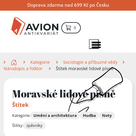
Přejít
Přejít
Přejít
Doprava zdarma nad 699 Kč po Česku
na
na
na
hlavní
hlavní
vyhledávání
obsah
navigaci
položek – košík
0
Vyhledávání
hledat
Zobrazit položky menu
Zde se nacházíte
Kategorie
Sociologie a příbuzné vědy
Národopis a folklor
Štítek moravské lidové písně
Moravské lidové písně
Štítek
Kategorie:
Umění a architektura
Hudba
Noty
Štítky:
zpěvníky