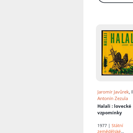
Přidáno do koš
Jaromír Javůrek
, I
Antonín Zezula
Halali
: lovecké
vzpomínky
1977 |
Státní
zemědělské