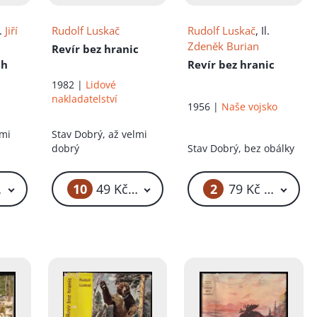
l.
Jiří
Rudolf Luskač
Rudolf Luskač
, Il.
Zdeněk Burian
Revír bez hranic
ch
Revír bez hranic
1982 |
Lidové
nakladatelství
1956 |
Naše vojsko
lmi
Stav
Dobrý, až velmi
dobrý
Stav
Dobrý, bez obálky
10
2
 Kč – 59 Kč
49 Kč – 59 Kč
79 Kč – 179 Kč