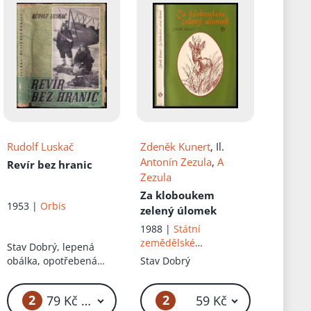
Rudolf Luskač
Zdeněk Kunert
, Il.
Antonín Zezula
,
A
Revír bez hranic
Zezula
Za kloboukem
1953 |
Orbis
zelený úlomek
1988 |
Státní
zemědělské
Stav
Dobrý, lepená
nakladatelství
obálka, opotřebená
Stav
Dobrý
obálka
2
2
79 Kč – 119 Kč
59 Kč