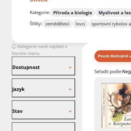
Kategorie:
Příroda a biologie
Myslivost a les
Štítky:
zemědělství
lovci
sportovní rybolov a
Kategorie nově najdete v
horním menu
Pouze dostupné
Dostupnost
Dostupnost
Knihy autora
Seřadit podle:
Jazyk
Jazyk
Stav
Stav
Vazba