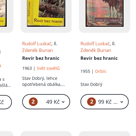
Rudolf Luskač
, Il.
Rudolf Luskač
, Il.
Zdeněk Burian
Zdeněk Burian
c
Revír bez hranic
Revír bez hranic
ů
1963 |
Svět sovětů
1955 |
Orbis
Stav
Dobrý, lehce
a s
opotřebená obálka,
Stav
Dobrý
ašlá
natrhnutá obálka
2
2
49 Kč
99 Kč – 119 Kč
Kč