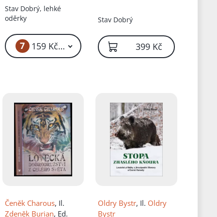
Stav
Dobrý, lehké
oděrky
Stav
Dobrý
 Kč
7
159 Kč – 199 Kč
399 Kč
Čeněk Charous
, Il.
Oldry Bystr
, Il.
Oldry
Zdeněk Burian
, Ed.
Bystr