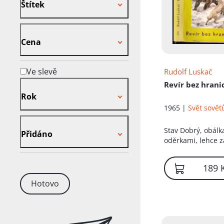
Štítek
Cena
Cena
Ve slevě
Rudolf Luskač
Rok
Revír bez hrani
Rok
1965 |
Svět sovět
Přidáno
Stav
Dobrý, obálk
Přidáno
oděrkami, lehce z
ořízka
189 
Hotovo