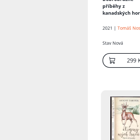
příběhy z
kanadských hor
pralesů
: 2
2021 |
Tomáš No
Stav
Nová
299 