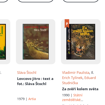
íku!
l.
Sláva Štochl
Vladimír Paulista
, Il.
Erich Tylínek
,
Eduard
Lovcovo jitro
: text a
Studnička
fot.: Sláva Štochl
Za zvěří kolem světa
1990 |
Státní
1979 |
Artia
zemědělské
nakladatelství