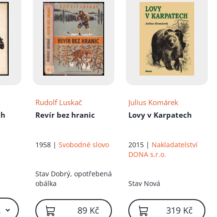
Rudolf Luskač
Julius Komárek
ch
Revír bez hranic
Lovy v Karpatech
1958 |
Svobodné slovo
2015 |
Nakladatelství
DONA s.r.o.
Stav
Dobrý, opotřebená
obálka
Stav
Nová
 Kč – 59 Kč
89 Kč
319 Kč