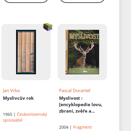
Jan Vrba
Pascal Durantel
Myslivcův rok
Myslivost
:
[encyklopedie lovu,
zbraní, zvěře a
1965 |
Československý
loveckých psů]
spisovatel
2004 |
Fragment