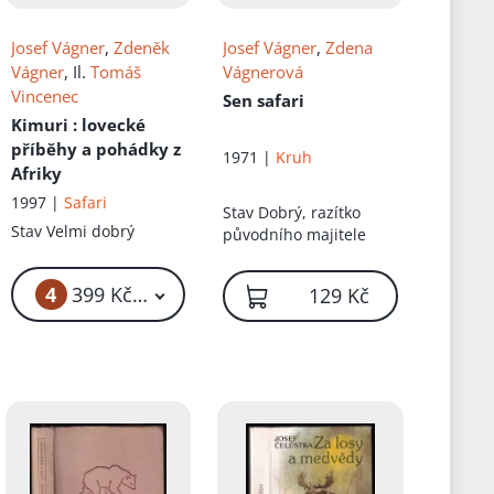
Josef Vágner
,
Zdeněk
Josef Vágner
,
Zdena
Vágner
, Il.
Tomáš
Vágnerová
Vincenec
Sen safari
Kimuri
: lovecké
příběhy a pohádky z
1971 |
Kruh
Afriky
1997 |
Safari
Stav
Dobrý, razítko
Stav
Velmi dobrý
původního majitele
4
399 Kč – 799 Kč
129 Kč