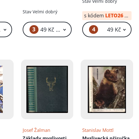
Stav
Velmi dobrý
Stav
Velmi dobrý
s kódem
LETO26
od:
20
3
4
 Kč – 59 Kč
49 Kč – 59 Kč
49 Kč
Josef Žalman
Stanislav Mottl
Základy myslivosti
Myslivecká příručka