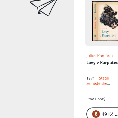
Julius Komárek
Lovy v Karpate
1971 |
Státní
zemědělské
nakladatelství
Stav
Dobrý
8
49