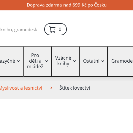
Doprava zdarma nad 699 Kč po Česku
položek – košík
0
Pro
Vzácné
jazyčné
děti a
Ostatní
Gramode
knihy
mládež
Myslivost a lesnictví
Štítek lovectví