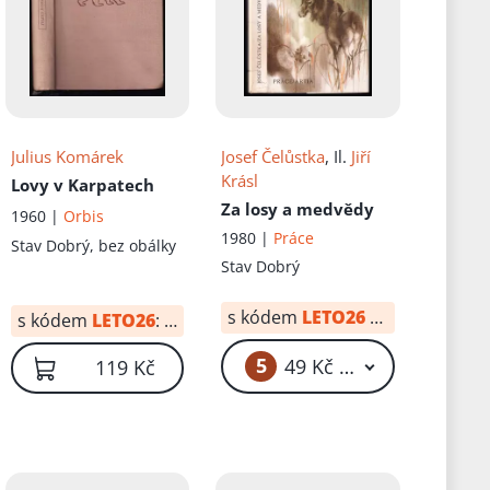
Julius Komárek
Josef Čelůstka
, Il.
Jiří
Krásl
Lovy v Karpatech
Za losy a medvědy
1960 |
Orbis
1980 |
Práce
Stav
Dobrý, bez obálky
Stav
Dobrý
s kódem
LETO26
od:
34 Kč
s kódem
LETO26
:
83 Kč
5
49 Kč – 59 Kč
119 Kč