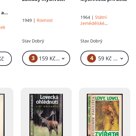
 a
1964 |
Státní
1949 |
Rovnost
zemědělské
sek
nakladatelství
Stav
Dobrý
Stav
Dobrý
3
4
159 Kč – 319 Kč
59 Kč – 69 Kč
Kč