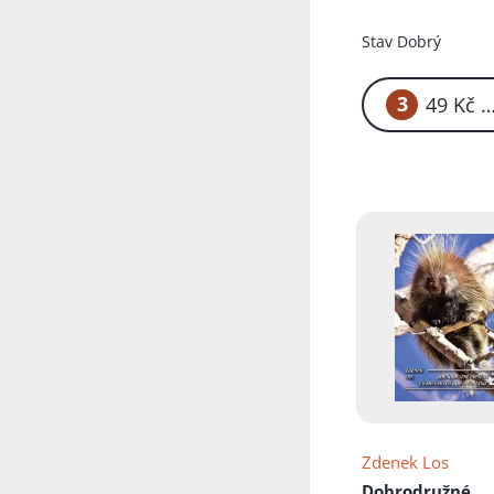
nakladatelství
Stav
Dobrý
3
49
Zdenek Los
Dobrodružné