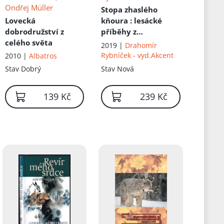
Ondřej Müller
Stopa zhaslého
Lovecká
kňoura
: lesácké
dobrodružství z
příběhy z
celého světa
jihozápadní Moravy
2019 |
Drahomír
a České Kanady
Rybníček - vyd.Akcent
2010 |
Albatros
Stav
Dobrý
Stav
Nová
139 Kč
239 Kč