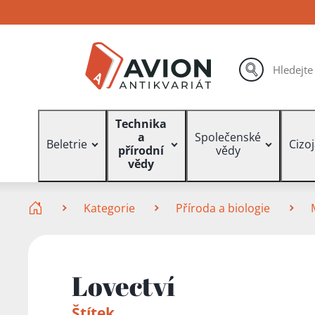
Přejít
Přejít
Přejít
na
na
na
hlavní
hlavní
vyhledávání
obsah
navigaci
hledat
Vyhledávání
Technika
a
Společenské
Beletrie
Cizo
přírodní
vědy
vědy
Zde se nacházíte
Kategorie
Příroda a biologie
Lovectví
Štítek