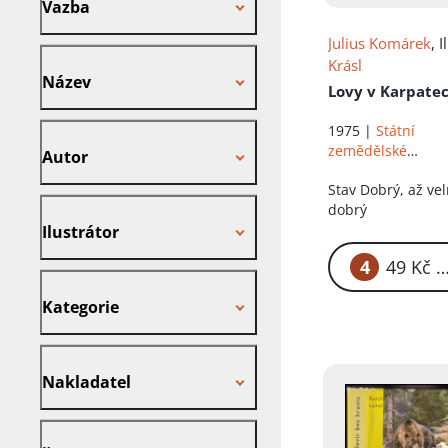
Vazba
Julius Komárek
, I
Název
Krásl
Název
Lovy v Karpate
Autor
1975 |
Státní
zemědělské
Autor
nakladatelství
Stav
Dobrý, až ve
Ilustrátor
dobrý
Ilustrátor
4
49
Kategorie
Kategorie
Nakladatel
Nakladatel
Štítek