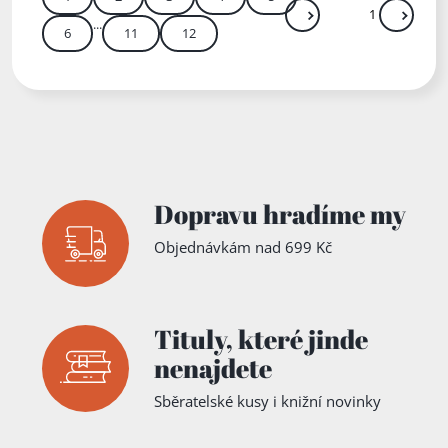
...
Další
Přejít
6
11
12
Zadejte číslo stránky m
Dopravu hradíme my
Objednávkám nad 699 Kč
Tituly,
které jinde
nenajdete
Sběratelské kusy i knižní novinky