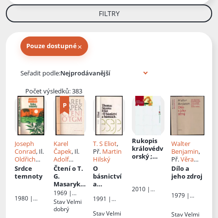
FILTRY
×
Pouze dostupné
Knihy autora
Seřadit podle:
Počet výsledků: 383
Rukopis
Joseph
Karel
T. S Eliot
,
Walter
královédv
Conrad
, Il.
Čapek
, Il.
Př.
Martin
Benjamin
,
orský ;
Oldřich
Adolf
Hilský
Př.
Věra
Rukopis
Jelínek
, Př.
Hoffmeist
Saudková
Srdce
Čtení o T.
O
Dílo a
zelenohor
Jiří Sirotek
,
er
temnoty
G.
básnictví
jeho zdroj
ský
Jiří Munzar
Masaryko
a
2010 |
vi
básnících
1969 |
1979 |
Host
1980 |
1991 |
Melantrich
Stav
Velmi
Odeon
Vyšehrad
Odeon
dobrý
Stav
Velmi
Stav
Velmi