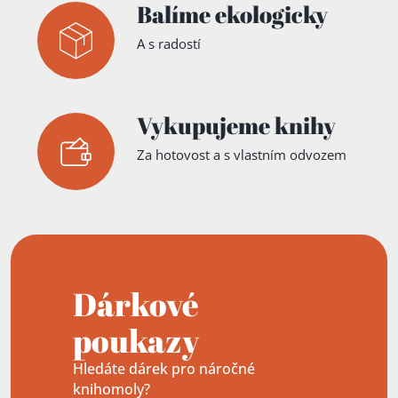
Balíme ekologicky
A s radostí
Vykupujeme knihy
Za hotovost a s vlastním odvozem
Dárkové
poukazy
Hledáte dárek pro náročné
knihomoly?