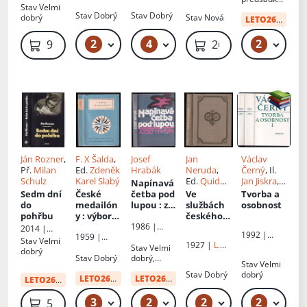
Divadelní
Družstevní
Nakladatels
Stav
Velmi
1941
rasismus,
fotografie
s polepkou
ústav
práce
tví Triáda,
Stav
Dobrý
Stav
Dobrý
dobrý
Stav
Nová
literatura
LETO26
od:
34 
s.r.o.
,
vzpomínk
2
4
2
79 Kč – 89 Kč
49 Kč – 699 Kč
49 Kč
99 Kč
269 Kč
y
Ján Rozner
,
F. X Šalda
,
Josef
Jan
Václav
Př.
Milan
Ed.
Zdeněk
Hrabák
Neruda
,
Černý
, Il.
Schulz
Karel Slabý
Ed.
Quido
Jan Jiskra
,
Napínavá
Maria
Ed.
Sedm dní
České
četba pod
Ve
Tvorba a
Vyskočil
,
Jaroslav
do
medailón
lupou
: ze
službách
osobnost
Václav
Kabíček
pohřbu
y
: výbor z
studií o
českého
Vitinger
1986 |
kritických
paralitera
divadla
2014 |
1992 |
Českoslove
1959 |
studií o
tuře
Prostor
Stav
Velmi
Odeon
1927 |
L.
nský
Státní
Stav
Velmi
české
dobrý
Mazáč
spisovatel
nakladatels
Stav
Dobrý
dobrý,
literatuře
Stav
Velmi
tví krásné
razítko
Stav
Dobrý
dobrý
literatury,
LETO26
od:
34 Kč
původního
LETO26
od:
34 Kč
LETO26
:
41 Kč
hudby a
majitele, ex
umění
libris
3
2
2
2
49 Kč
49 Kč
49 Kč
59 Kč