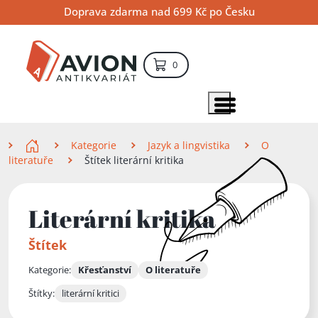
Přejít
Přejít
Přejít
Doprava zdarma nad 699 Kč po Česku
na
na
na
hlavní
hlavní
vyhledávání
obsah
navigaci
položek – košík
0
Vyhledávání
hledat
Zobrazit položky menu
Zde se nacházíte
Kategorie
Jazyk a lingvistika
O
literatuře
Štítek literární kritika
Literární kritika
Štítek
Kategorie:
Křesťanství
O literatuře
Štítky:
literární kritici