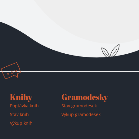
Přidáno do košíku!
Knihy
Gramodesky
Poptávka knih
Stav gramodesek
Stav knih
Výkup gramodesek
Výkup knih