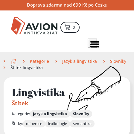
Přejít
Přejít
Přejít
Doprava zdarma nad 699 Kč po Česku
na
na
na
hlavní
hlavní
vyhledávání
obsah
navigaci
položek – košík
0
Vyhledávání
hledat
Zobrazit položky menu
Zde se nacházíte
Kategorie
Jazyk a lingvistika
Slovníky
Štítek lingvistika
Lingvistika
Štítek
Kategorie:
Jazyk a lingvistika
Slovníky
Štítky:
mluvnice
lexikologie
sémantika