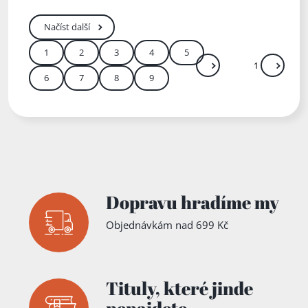
Načíst další
1
2
3
4
5
Další
Přejít
6
7
8
9
Zadejte číslo stránky me
Dopravu hradíme my
Objednávkám nad 699 Kč
Tituly,
které jinde