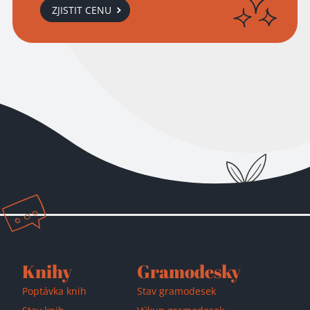
ZJISTIT CENU
Přidáno do košíku!
Knihy
Gramodesky
Poptávka knih
Stav gramodesek