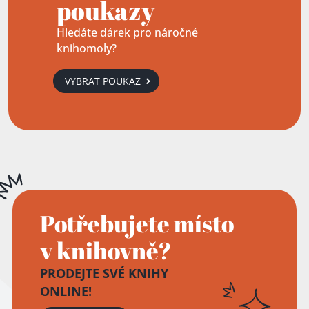
poukazy
Hledáte dárek pro náročné
knihomoly?
VYBRAT POUKAZ
Potřebujete místo
v knihovně?
PRODEJTE SVÉ KNIHY
ONLINE!