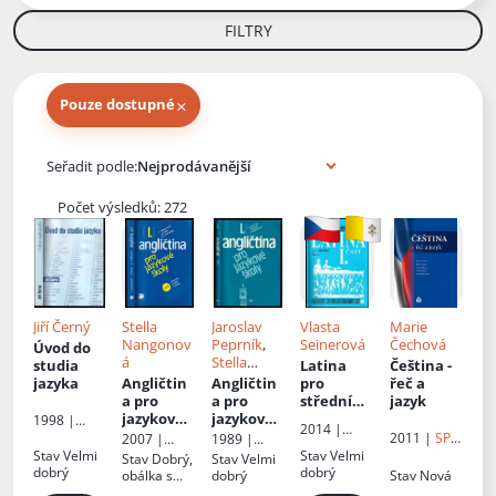
FILTRY
×
Pouze dostupné
Knihy autora
Seřadit podle:
Počet výsledků: 272
Jiří Černý
Stella
Jaroslav
Vlasta
Marie
Nangonov
Peprník
,
Seinerová
Čechová
Úvod do
á
Stella
studia
Latina
Čeština -
Nangonov
jazyka
Angličtin
Angličtin
pro
řeč a
á
,
Eva
a pro
a pro
střední
jazyk
Zábojová
jazykové
jazykové
školy,
1998 |
2014 |
školy I
:
školy I.
: I
předevší
Rubico
2011 |
SPN
2007 |
1989 |
Fortuna
nové
m
-
JUDr.
Státní
Stav
Velmi
Stav
Velmi
Stav
Dobrý,
Stav
Velmi
upravené
gymnázia
pedagogick
František
pedagogick
dobrý
dobrý
obálka s
dobrý
Stav
Nová
é
vydání s
Talián -
é
: I. část
polepkou