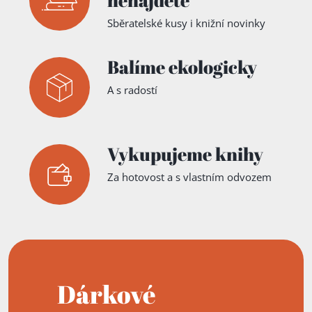
nenajdete
Sběratelské kusy i knižní novinky
Balíme ekologicky
A s radostí
Vykupujeme knihy
Za hotovost a s vlastním odvozem
Dárkové