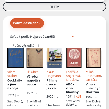
FILTRY
×
Pouze dostupné
Knihy autora
Seřadit podle:
Počet výsledků: 11
Vilém
Jiří Uher
Klaus
Jindřiška
Miloš
Vrabec
Hagmann
Angerová
,
Rossmann
,
Výroba
Jaroslav
Jan Šára
Cocktaily
nápojů z
Pálíme
Sůra
a jiné
ovoce
ovoce
:
ABC -
Víno a
nápoje
jak co
víno,
lihoviny
:
nové
nejlépe
lihoviny
zbožíznal
1975 |
1946 |
doby,
zužitkova
ecká
1991 |
ALE
Státní
2020 |
1957 |
Odborné
alkoholic
t vlastní
příručka
nakladatels
Vydavatelst
Vydavatelst
Stav
Velmi
Stav
Dobrý,
Stav
Mírně
Stav
Dobrý,
kursy
ké a
úrodu
tví
ví Víkend,
ví vnitřního
dobrý,
odřené
opotřebená
Stav
Nová
zašlé desky
vaření
alkoholu
technické
s.r.o.
obchodu
neautorská
hrany
, zkosený