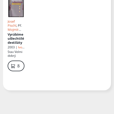
technická
velejemn
ých likérů
cestou
studenou
i teplou
Josef
Pischl
, Př.
Mojmír
Rychtera
Vyrábíme
ušlechtilé
destiláty
2003 |
Ivo
Železný
Stav
Velmi
dobrý
849 Kč