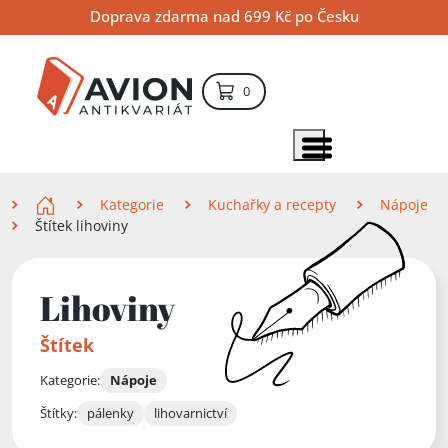
Přejít
Přejít
Přejít
Doprava zdarma nad 699 Kč po Česku
na
na
na
hlavní
hlavní
vyhledávání
obsah
navigaci
položek – košík
0
Vyhledávání
hledat
Zobrazit položky menu
Zde se nacházíte
Kategorie
Kuchařky a recepty
Nápoje
Štítek lihoviny
Lihoviny
Štítek
Kategorie:
Nápoje
Štítky:
pálenky
lihovarnictví