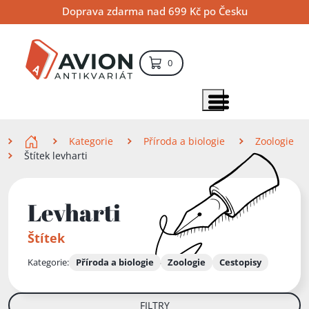
Přejít
Přejít
Přejít
Doprava zdarma nad 699 Kč po Česku
na
na
na
hlavní
hlavní
vyhledávání
obsah
navigaci
položek – košík
0
Vyhledávání
hledat
Zobrazit položky menu
Zde se nacházíte
Kategorie
Příroda a biologie
Zoologie
Štítek levharti
Levharti
Štítek
Kategorie:
Příroda a biologie
Zoologie
Cestopisy
FILTRY