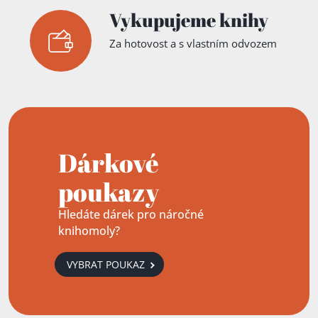
Vykupujeme knihy
Za hotovost a s vlastním odvozem
Dárkové
poukazy
Hledáte dárek pro náročné
knihomoly?
VYBRAT POUKAZ