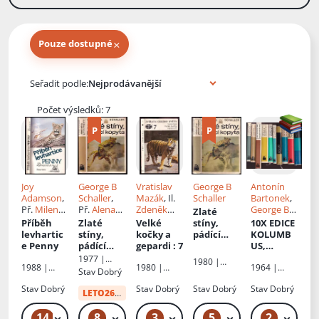
×
Pouze dostupné
Knihy autora
Seřadit podle:
Počet výsledků: 7
Joy
George B
Vratislav
George B
Antonín
Adamson
,
Schaller
,
Mazák
, Il.
Schaller
Bartonek
,
Př.
Milena
Př.
Alena
Zdeněk
George B
Zlaté
Perglerová
Jindrová
Veselovský
Schaller
,
Příběh
Zlaté
Velké
stíny,
10X EDICE
,
Josef
Zora
levhartic
stíny,
kočky a
pádící
KOLUMB
Vágner
,
Dvořáková
e Penny
pádící
gepardi
: 7
kopyta
US,
Ivan
,
Petr
kopyta
Tajemství
1977 |
1980 |
Heráň
,
Jakeš
,
1988 |
1980 |
1964 |
oceánu +
Mladá
Stav
Dobrý
Mladá
Dagmar
Tomislav
Panorama
Státní
Mladá
Živé
fronta
fronta
Stav
Dobrý
Černá
zemědělsk
Stav
Dobrý
Stav
Dobrý
Petr
fronta
Stav
,
Dobrý
Jurij
hodiny +
LETO26
od:
34 Kč
é
Jakovlevič
Zlatá
nakladatels
Perepelkin
,
Egeis +
14
8
3
5
2
49 Kč – 59 Kč
49 Kč – 349 Kč
59 Kč – 449 Kč
49 Kč – 299 Kč
349 Kč