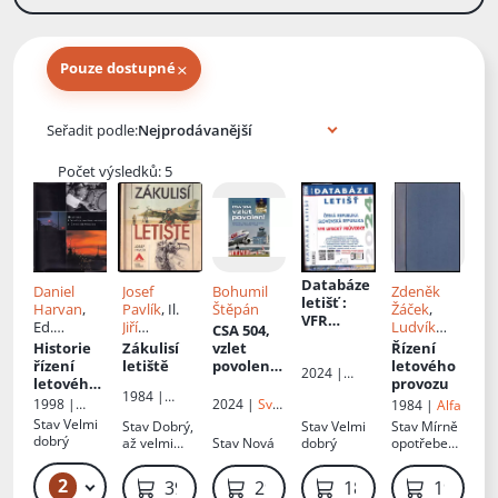
×
Pouze dostupné
Knihy autora
Seřadit podle:
Počet výsledků: 5
Databáze
Daniel
Josef
Bohumil
Zdeněk
letišť
:
Harvan
,
Pavlík
, Il.
Štěpán
Žáček
,
VFR
Ed.
Jiří
Ludvík
CSA 504,
letecký
Stanislav
Petráček
Kulčák
,
Historie
Zákulisí
vzlet
Řízení
průvodce
Černý
Karel
řízení
letiště
povolen!
:
letového
Česká
2024 |
Havel
letového
vzpomínk
provozu
Avion -
republika
1984 |
provozu v
y řídícího
1998 |
2024 |
Svět
1984 |
Alfa
Patrik
,
Naše
České
letového
Picta
křídel
Sainer
Stav
Velmi
Slovenská
Stav
Dobrý,
Stav
Velmi
Stav
Mírně
vojsko
republice
provozu
Golem
dobrý
až velmi
Stav
Nová
dobrý
opotřebená
republika
na
dobrý
, knižní blok
stanovišti
drží pouze
2
279 Kč
399 Kč
299 Kč
189 Kč
199 Kč
APP/TWR
za zadní