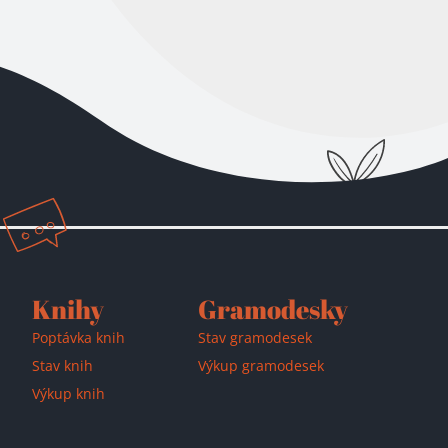
Přidáno do košíku!
Knihy
Gramodesky
Poptávka knih
Stav gramodesek
Stav knih
Výkup gramodesek
Výkup knih