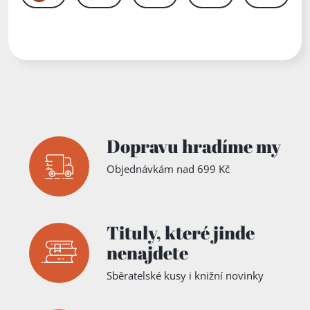
Praha
předsádku,
Popsaná
ořízka
Dopravu hradíme my
Objednávkám nad 699 Kč
Tituly,
které jinde
nenajdete
Sběratelské kusy i knižní novinky