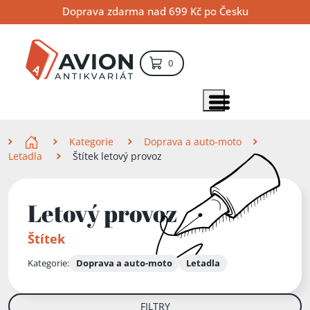
Přejít
Přejít
Přejít
Doprava zdarma nad 699 Kč po Česku
na
na
na
hlavní
hlavní
vyhledávání
obsah
navigaci
položek – košík
0
Vyhledávání
hledat
Zobrazit položky menu
Zde se nacházíte
Kategorie
Doprava a auto-moto
Letadla
Štítek letový provoz
Letový provoz
Štítek
Kategorie:
Doprava a auto-moto
Letadla
FILTRY