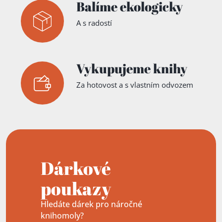
Balíme ekologicky
A s radostí
Vykupujeme knihy
Za hotovost a s vlastním odvozem
Dárkové
poukazy
Hledáte dárek pro náročné
knihomoly?