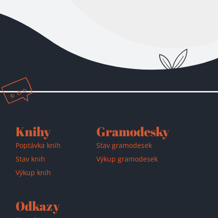
Přidáno do košíku!
Knihy
Gramodesky
Poptávka knih
Stav gramodesek
Stav knih
Výkup gramodesek
Výkup knih
Odkazy