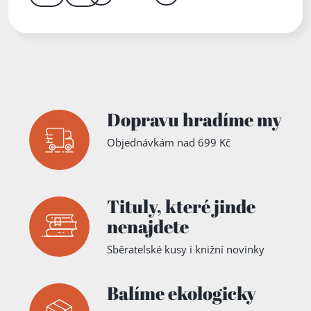
Další
Přejít
Zadejte číslo stránky mezi 1 a 2
Dopravu hradíme my
Objednávkám nad 699 Kč
Tituly,
které jinde
nenajdete
Sběratelské kusy i knižní novinky
Balíme ekologicky