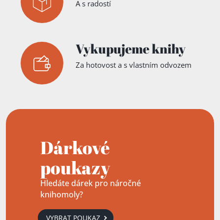
A s radostí
Vykupujeme knihy
Za hotovost a s vlastním odvozem
Dárkové
poukazy
Hledáte dárek pro náročné
knihomoly?
VYBRAT POUKAZ