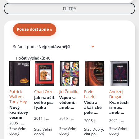
FILTRY
×
Pouze dostupné
Knihy autora
Seřadit podle:
Počet výsledků: 40
Patrick
Chad Orzel
Jiří Čmolík,
Ervin
Andrzej
Walters
,
Laszlo
Dragan
Jak naučit
Vzpoura
Tony Hey
svého psa
vědomí,
Věda a
Kvantech
Nový
fyziku
aneb,
ákášické
ismus,
kvantový
Teslovo
pole
:
aneb,
vesmír
evangeliu
integrální
Klec na
2016 |
2011 |
2021 |
2005 |
m
teorie
lidi
Soroz
2005 |
Argo
Dokořán
Pragma
všeho
Czech,
Argo
Stav
Velmi
Stav
Velmi
Stav
Velmi
Stav
Velmi
Stav
Dobrý,
s.r.o.
dobrý
dobrý
dobrý
dobrý
cítit po
vlhkosti,