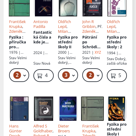
a - IV
František
Antonio
Oldřich
John R
Oldřich
Krupka
,
Padilla
Lepil
,
Gribbin
, Př.
Lepil
,
Zdeněk
Milan
Zdeněk
Milan
Fantastic
Horák
Bednařík
,
Urban
Bednařík
,
Fyzika
:
ká čísla a
Fyzika pro
Pátrání
Fyzika pro
Radmila
Radmila
příručka
kde je
střední
po
střední
Hýblová
Hýblová
pro
nalézt
:
školy II
Schröding
školy
: 2
vysoké
kosmická
erově
1976 |
2000 |
2021 |
XYZ
2024 |
1994 |
školy
výprava
kočce
:
Státní
Prometheu
Dokořán
Prometheu
Stav
Velmi
Stav
Velmi
Stav
Velmi
Stav
Dobrý,
technické
od nuly k
kvantová
nakladatels
s
s
dobrý
dobrý,
dobrý
Stav
Nová
zašlá ořízka
ho směru
tví
nekonečn
fyzika a
flíčky, lehké
technické
u
skutečno
oděrky
2
3
2
379 Kč
89 Kč – 119 Kč
319 Kč – 329 Kč
419 Kč
59 Kč
literatury
st
Fyzika pro
Hans
Alfred S
Dieter
František
střední
Günter
Goldhaber
,
Broers
Krupka
,
školy I
Dosch
Robert P
Zdeněk