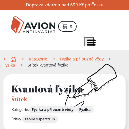
Přejít
Přejít
Přejít
Doprava zdarma nad 699 Kč po Česku
na
na
na
hlavní
hlavní
vyhledávání
obsah
navigaci
položek – košík
0
Vyhledávání
hledat
Zobrazit položky menu
Zde se nacházíte
Kategorie
Fyzika a příbuzné vědy
Fyzika
Štítek kvantová fyzika
Kvantová fyzika
Štítek
Kategorie:
Fyzika a příbuzné vědy
Fyzika
Štítky:
teorie superstrun