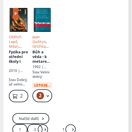
Oldřich
Jean
Lepil
,
Guitton
,
Milan
Grichka
Bednařík
,
Bogdanoff
,
Fyzika pro
Bůh a
Radmila
Igor
střední
věda - k
Hýblová
Bogdanoff
školy I
metareali
smu
1992 |
2010 |
Signum
Stav
Velmi
Prometheu
unitatis
dobrý
s
Stav
Dobrý,
až velmi
LETO26
od:
10 Kč
dobrý,
neautorská
2
49 Kč
249 Kč
dedikace
Načíst další
1
2