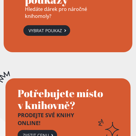
Hledáte dárek pro náročné
knihomoly?
VYBRAT POUKAZ
Potřebujete místo
v knihovně?
PRODEJTE SVÉ KNIHY
ONLINE!
ZJISTIT CENU