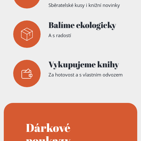
Sběratelské kusy i knižní novinky
Balíme ekologicky
A s radostí
Vykupujeme knihy
Za hotovost a s vlastním odvozem
Dárkové
poukazy