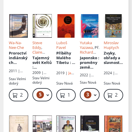
Wa-Na-
Steve
Luboš
Yutaka
Miroslav
Nee-Che
Eddy
,
Pavel
Yazawa
, Př.
Huptych
Claire
Richard
Proroctví
Příběhy
Zvyky,
Hamilton
,
Janda
indiánský
Tajemný
Malého
Japonsko
:
obřady a
Př.
Jan
ch
svět Keltů
Tibetu
: o
proměny
slavnosti
Feldstein
šamanů
:
minulosti
země
u různých
2011 |
poodhale
,
sakur
národů
2009 |
2019 |
Jan
2024 |
2022 |
Fontána
né
současno
světa
Zoner
Hugo
Práh
Stav
Velmi
Stav
Velmi
Lingea
dědictví
sti a
Press
dobrý
Stav
Nová
dobrý
Stav
Nová
Stav
Nová
keltské
budoucno
tradice
sti podle
5
3
199 Kč – 249 Kč
279 Kč – 449 Kč
239 Kč
199 Kč
2 099 K
obyvatel
vesnice
Mulbek