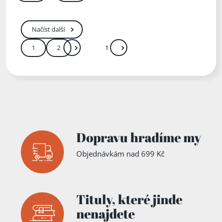
Načíst další
1
2
Další
Přejít
Zadejte číslo stránky mezi 1 a 2
Dopravu hradíme my
Objednávkám nad 699 Kč
Tituly,
které jinde
nenajdete