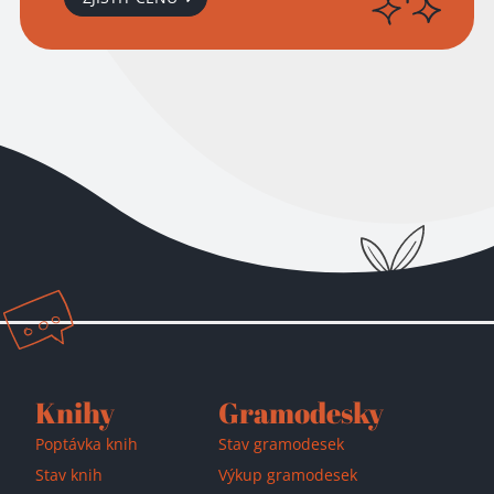
Přidáno do košíku!
Knihy
Gramodesky
Poptávka knih
Stav gramodesek
Stav knih
Výkup gramodesek