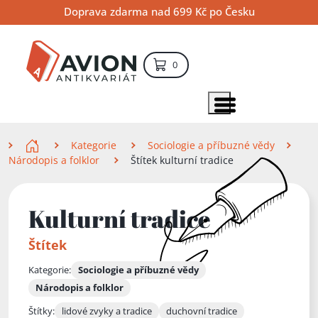
Přejít
Přejít
Přejít
Doprava zdarma nad 699 Kč po Česku
na
na
na
hlavní
hlavní
vyhledávání
obsah
navigaci
položek – košík
0
Vyhledávání
hledat
Zobrazit položky menu
Zde se nacházíte
Kategorie
Sociologie a příbuzné vědy
Národopis a folklor
Štítek kulturní tradice
Kulturní tradice
Štítek
Kategorie:
Sociologie a příbuzné vědy
Národopis a folklor
Štítky:
lidové zvyky a tradice
duchovní tradice