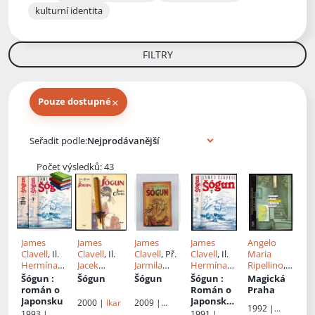
kulturní identita
FILTRY
×
Pouze dostupné
Knihy autora
Seřadit podle:
Počet výsledků: 43
James
James
James
James
Angelo
Clavell
, Il.
Clavell
, Il.
Clavell
, Př.
Clavell
, Il.
Maria
Hermína
Jacek
Jarmila
Hermína
Ripellino
,
Kynčlová
,
Kopalski
,
Emmerová
Kynčlová
,
Př.
Alena
Šógun
:
Šógun
Šógun
Šógun
:
Magická
H.H
Př.
Jarmila
H.H
Hartmano
román o
Román o
Praha
Kynčlová
,
Emmerová
Kynčlová
,
vá
,
Japonsku
Japonsku
2000 |
Ikar
2009 |
1992 |
Př.
Alena
Př.
Alena
Bohumír
- 1
Knižní klub
1993 |
1991 |