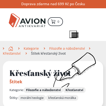
Přejít
Přejít
Přejít
Doprava zdarma nad 699 Kč po Česku
na
na
na
hlavní
hlavní
vyhledávání
obsah
navigaci
položek – košík
0
Vyhledávání
hledat
Zobrazit položky menu
Zde se nacházíte
Kategorie
Filozofie a náboženství
Křesťanství
Štítek křesťanský život
Křesťanský život
Štítek
Kategorie:
Filozofie a náboženství
Křesťanství
Štítky:
morální teologie
křesťanská morálka