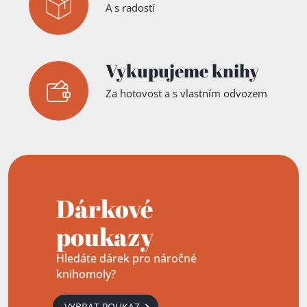
A s radostí
Vykupujeme knihy
Za hotovost a s vlastním odvozem
Dárkové
poukazy
Hledáte dárek pro náročné
knihomoly?
VYBRAT POUKAZ