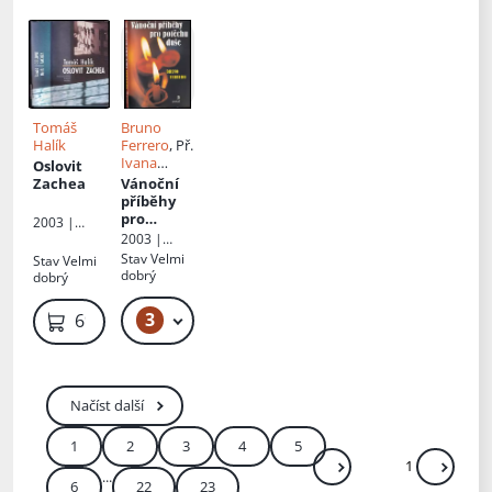
radosti že
přichází
Tomáš
Bruno
Halík
Ferrero
, Př.
Ivana
Oslovit
Hlaváčová
Zachea
Vánoční
příběhy
pro
2003 |
potěchu
2003 |
Nakladatels
duše
Portál
tví Lidové
Stav
Velmi
Stav
Velmi
noviny
dobrý
dobrý
3
99 Kč
69 Kč
Načíst další
1
2
3
4
5
...
Další
Přejít
6
22
23