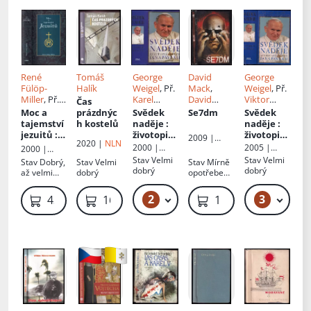
René
Tomáš
George
David
George
Fülöp-
Halík
Weigel
, Př.
Mack
,
Weigel
, Př.
Miller
, Př.
Karel
David
Viktor
Čas
Vladimír
Deutschm
Wohl
,
Leif
Faktor
,
Moc a
prázdnýc
Svědek
Se7dm
Svědek
Čadský
ann
Jones
,
Věra Šedá
,
tajemství
h kostelů
naděje
:
naděje
:
Ralph
Karel
jezuitů
:
životopis
životopis
2009 |
2020 |
NLN
Tedesco
,
Deutschm
kulturní a
papeže
papeže
2000 |
2005 |
Martin
2000 |
Brett
ann
,
Jana
duchovní
Jana
Jana
Práh
Práh
Trojan - 3-
Rybka
Stav
Velmi
Stav
Velmi
Stav
Dobrý,
Stav
Velmi
Stav
Mírně
Weldele
,
Zvěřinová
dějiny
Pavla II
Pavla II
JAN
Publishers
dobrý
dobrý
až velmi
dobrý
opotřebená
Joe Brusha
,
dobrý
, vazba
Mike
lehce
2
3
99 Kč – 119 Kč
49
439 Kč
169 Kč
1 699 Kč
Kalvoda
,
povolená,
David
odřené
Seidman
,
hrany
Jason
desek
Craig
,
V. F
Perkins
,
Raven
Gregory
,
Adam
Beranek
,
Christian