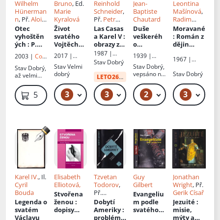
Wilhelm
Bruno
, Ed.
Reinhold
Jean-
Leontina
Beranek
,
Hünerman
Marie
Schneider
,
Baptiste
Mašínová
,
Tommy
n
, Př.
Alois
Kyralová
Př.
Petr
Chautard
Radim
Castillo
Hanzelka
Kratochvíl
Kalfus
Otec
Život
Las Casas
Duše
Moravané
vyhoštěn
svatého
a Karel V
:
veškeréh
: Román z
ých
: P.
Vojtěcha
:
obrazy z
o
dějin
Damián
Nascitur
časů
apoštolát
Jednoty
1987 |
2017 |
1939 |
2003 |
Cor
1967 |
de
purpureu
dobývání
u
bratrské
Vyšehrad
Stav
Dobrý
Vyšehrad
Sestry
Jesu
Stav
Velmi
Stav
Dobrý,
Ústřední
Veuster,
s flos
Nové
Stav
Dobrý,
Neposkvrn
dobrý
vepsáno na
církevní
Stav
Dobrý
až velmi
hrdina
Indie
LETO26
od:
34 Kč
ěného
patitulním
nakladatels
dobrý,
křesťansk
Početí
listu
tví
ořízka s
é lásky ; z
Panny
3
3
2
3
299 Kč – 329 Kč
49 Kč
149 Kč – 179 Kč
99
59 Kč
flíčky
vlámštiny
Marie
přeložil P.
Alois
Hanzelka
Karel IV.
, Il.
Elisabeth
Tzvetan
Guy
Jonathan
Cyril
Elliotová,
Todorov
,
Gilbert
Wright
, Př.
Bouda
Př.
Gerik Císař
Stvořena
Evangeliu
Kateřina
Legenda o
ženou
:
Dobytí
m podle
Jezuité
:
Lukešová
svatém
dopisy
Ameriky
:
svatého
misie,
Václavu
matky
problém
lotra
mýty a