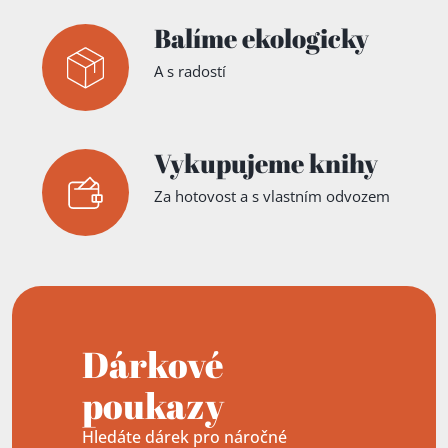
Balíme ekologicky
A s radostí
Vykupujeme knihy
Za hotovost a s vlastním odvozem
Dárkové
poukazy
Hledáte dárek pro náročné