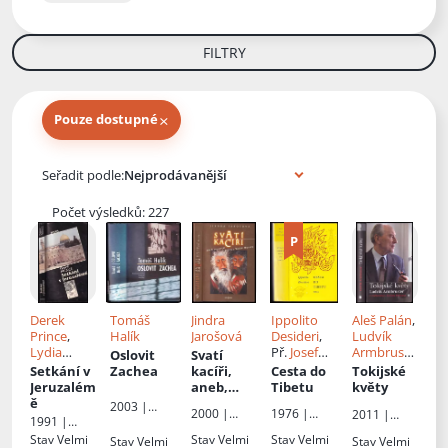
FILTRY
×
Pouze dostupné
Knihy autora
Seřadit podle:
Počet výsledků: 227
Derek
Tomáš
Jindra
Ippolito
Aleš Palán
,
Prince
,
Halík
Jarošová
Desideri
,
Ludvík
Lydia
Př.
Josef
Armbruste
Oslovit
Svatí
Prince
, Il.
Hajný
r
Setkání v
Zachea
kacíři,
Cesta do
Tokijské
Alice
Jeruzalém
aneb,
Tibetu
květy
Bohuslavo
ě
Reportáž
2003 |
2000 |
1976 |
2011 |
vá
, Př.
nejen z
1991 |
Nakladatels
Radioservis
Odeon
Karmelitán
Renata
Velké
Logos
tví Lidové
Stav
Velmi
Stav
Velmi
Stav
Velmi
Stav
Velmi
Stav
Velmi
ské
Ferstová
,