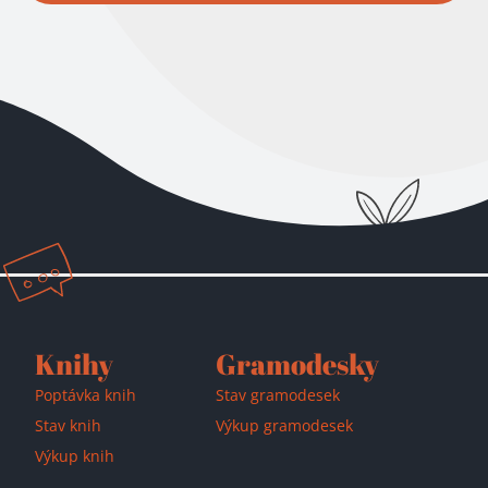
Přidáno do košíku!
Knihy
Gramodesky
Poptávka knih
Stav gramodesek
Stav knih
Výkup gramodesek
Výkup knih