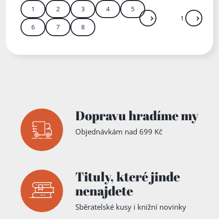
1
2
3
4
5
Další
Přejít
6
7
8
Zadejte číslo stránky me
Dopravu hradíme my
Objednávkám nad 699 Kč
Tituly,
které jinde
nenajdete
Sběratelské kusy i knižní novinky