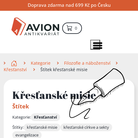
Přejít
Přejít
Přejít
Doprava zdarma nad 699 Kč po Česku
na
na
na
hlavní
hlavní
vyhledávání
obsah
navigaci
položek – košík
0
Vyhledávání
hledat
Zobrazit položky menu
Zde se nacházíte
Kategorie
Filozofie a náboženství
Křesťanství
Štítek křesťanské misie
Křesťanské misie
Štítek
Kategorie:
Křesťanství
Štítky:
křesťanské misie
křesťanské církve a sekty
evangelizace