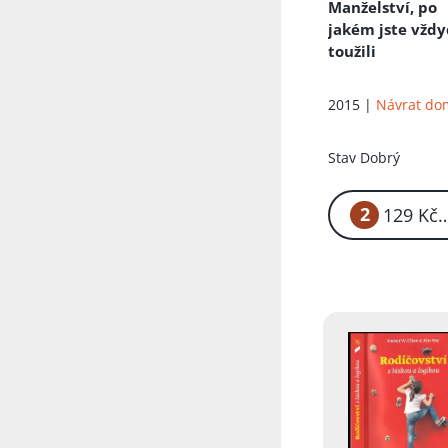
Manželství, po
jakém jste vžd
toužili
2015 |
Návrat d
Stav
Dobrý
2
1