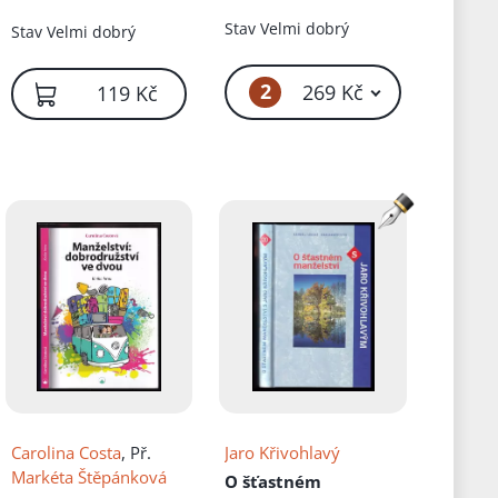
Stav
Velmi dobrý
Stav
Velmi dobrý
2
269 Kč
119 Kč
Carolina Costa
, Př.
Jaro Křivohlavý
Markéta Štěpánková
O šťastném