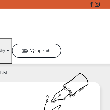
Facebook
Instag
sky
Výkup knih
ství