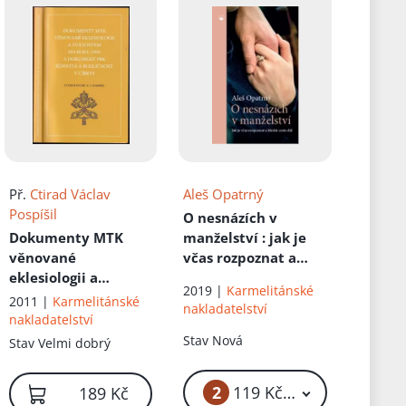
Př.
Ctirad Václav
Aleš Opatrný
Pospíšil
O nesnázích v
Dokumenty MTK
manželství
: jak je
věnované
včas rozpoznat a
eklesiologii a
hledat cestu dál
2019 |
Karmelitánské
svátostem do roku
2011 |
Karmelitánské
nakladatelství
1995 a dokument
nakladatelství
PBK Jednota a
Stav
Nová
Stav
Velmi dobrý
rozličnost v církvi
2
119 Kč – 149 Kč
189 Kč