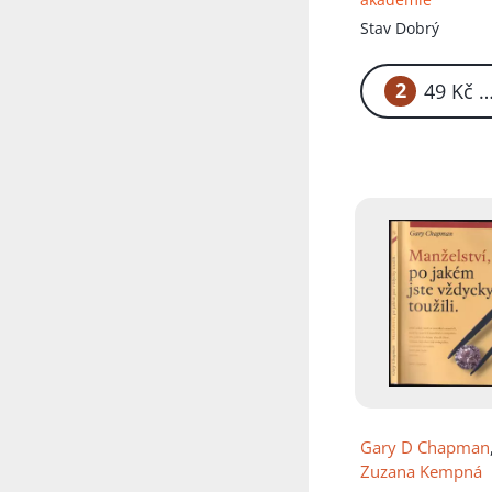
Stav
Dobrý
2
49
Gary D Chapman
Zuzana Kempná