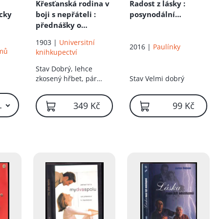
Křesťanská rodina v
Radost z lásky :
ycky
boji s nepřáteli
:
posynodální
přednášky o
apoštolská
křesťanském
exhortace o lásce v
1903 |
Universitní
manželství a
rodině
2016 |
Paulínky
omů
knihkupectví
křesťanské výchově
Stav
Dobrý, lehce
zkosený hřbet, pár
Stav
Velmi dobrý
stránek volně
29 Kč – 139 Kč
349 Kč
99 Kč