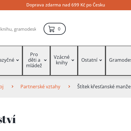
Doprava zdarma nad 699 Kč po Česku
položek – košík
0
Pro
Vzácné
jazyčné
děti a
Ostatní
Gramode
knihy
mládež
oj
Partnerské vztahy
Štítek křesťanské manžel
tví