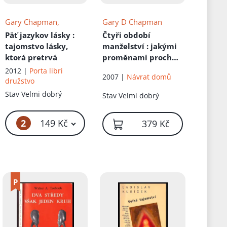
Gary Chapman,
Gary D Chapman
Päť jazykov lásky
:
Čtyři období
tajomstvo lásky,
manželství
: jakými
ktorá pretrvá
proměnami prochází
náš vztah a jak je
2012 |
Porta libri
2007 |
Návrat domů
můžeme ovlivnit
družstvo
Stav
Velmi dobrý
Stav
Velmi dobrý
2
149 Kč
379 Kč