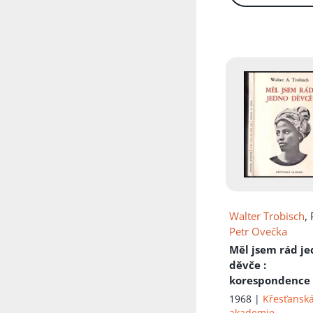
Přidáno do koš
Walter Trobisch
, 
Petr Ovečka
Měl jsem rád j
děvče
:
korespondence
1968 |
Křesťansk
akademie