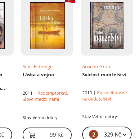
Stasi Eldredge
Anselm Grün
o
Láska a vojna
Svátost manželství
o
2010 |
Karmelitánské
2011 |
Redemptoristi,
ce
nakladatelství
Slovo medzi nami
Stav
Velmi dobrý
Stav
Velmi dobrý
2
329 Kč
Kč
99 Kč