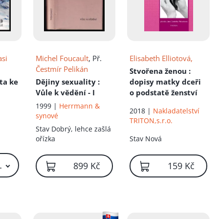
asi
Michel Foucault
, Př.
Elisabeth Elliotová,
Čestmír Pelikán
Stvořena ženou
:
sta ke
Dějiny sexuality
:
dopisy matky dceři
Vůle k vědění - I
o podstatě ženství
1999 |
Herrmann &
2018 |
Nakladatelství
synové
TRITON,s.r.o.
Stav
Dobrý, lehce zašlá
ořízka
Stav
Nová
79 Kč – 299 Kč
899 Kč
159 Kč