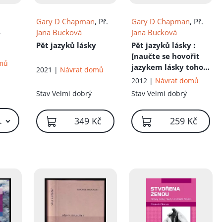
Gary D Chapman
, Př.
Gary D Chapman
, Př.
Jana Bucková
Jana Bucková
y
Pět jazyků lásky
Pět jazyků lásky
:
[naučte se hovořit
omů
jazykem lásky toho
2021 |
Návrat domů
druhého]
2012 |
Návrat domů
Stav
Velmi dobrý
Stav
Velmi dobrý
19 Kč – 249 Kč
349 Kč
259 Kč