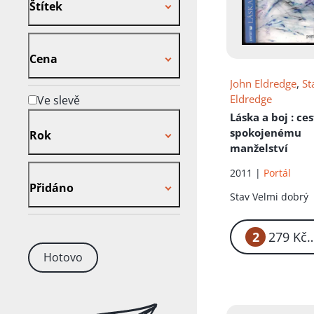
Štítek
Cena
Cena
John Eldredge
,
St
Eldredge
Ve slevě
Rok
Láska a boj
: ce
spokojenému
Rok
manželství
Přidáno
2011 |
Portál
Přidáno
Stav
Velmi dobrý
2
2
Hotovo