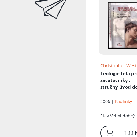
Christopher West
Teologie těla pr
začátečníky
:
stručný úvod d
sexuální revolu
Jana Pavla II
2006 |
Paulínky
Stav
Velmi dobrý
199 