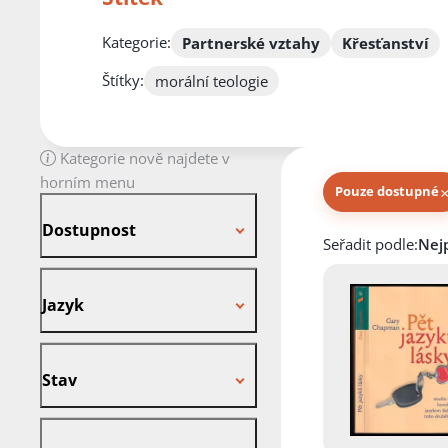
Kategorie:
Partnerské vztahy
Křesťanství
Štítky:
morální teologie
Kategorie nově najdete v
horním menu
Pouze dostupné
Dostupnost
Dostupnost
Knihy autora
Seřadit podle:
Jazyk
Jazyk
Stav
Stav
Vazba