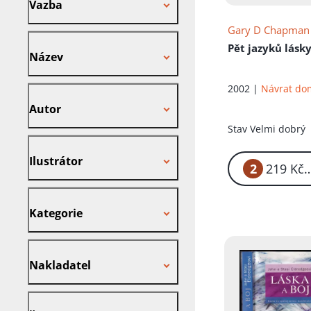
Vazba
Gary D Chapman
Název
Pět jazyků lásk
Název
2002 |
Návrat d
Autor
Autor
Stav
Velmi dobrý
Ilustrátor
Ilustrátor
2
2
Kategorie
Kategorie
Nakladatel
Nakladatel
Štítek