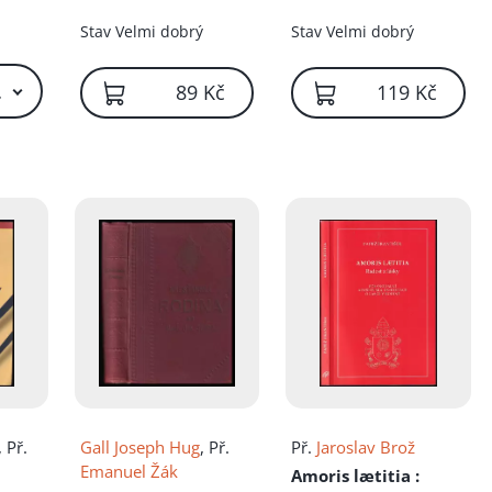
Stav
Velmi dobrý
Stav
Velmi dobrý
 Kč – 59 Kč
89 Kč
119 Kč
, Př.
Gall Joseph Hug
, Př.
Př.
Jaroslav Brož
Emanuel Žák
Amoris lætitia
: