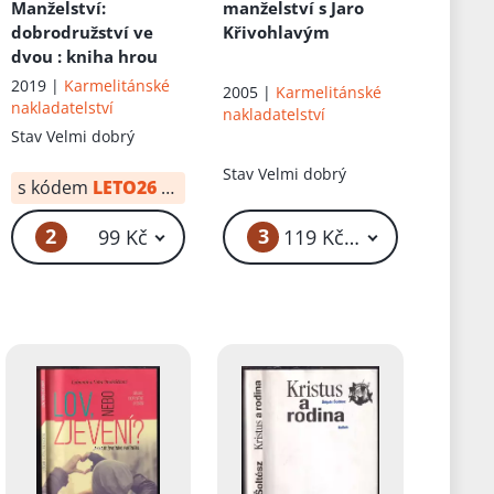
Manželství:
manželství s Jaro
dobrodružství ve
Křivohlavým
dvou
: kniha hrou
2019 |
Karmelitánské
2005 |
Karmelitánské
nakladatelství
nakladatelství
Stav
Velmi dobrý
Stav
Velmi dobrý
s kódem
LETO26
od:
69 Kč
2
3
99 Kč
119 Kč – 169 Kč