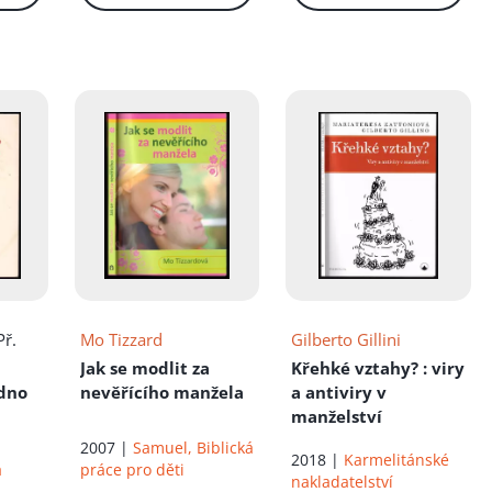
íku!
Př.
Mo Tizzard
Gilberto Gillini
Jak se modlit za
Křehké vztahy?
: viry
edno
nevěřícího manžela
a antiviry v
manželství
2007 |
Samuel, Biblická
2018 |
Karmelitánské
práce pro děti
á
nakladatelství