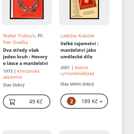
Walter Trobisch
, Př.
Ladislav Kubíček
Petr Ovečka
Velké tajemství
:
Dva středy však
manželství jako
jeden kruh
: Hovory
umělecké dílo
o lásce a manželství
2001 |
Matice
1973 |
Křesťanská
cyrilometodějská
akademie
Stav
Velmi dobrý
Stav
Dobrý
2
189 Kč
49 Kč