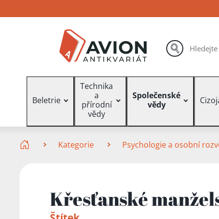
Přejít
Přejít
Přejít
na
na
na
hlavní
hlavní
vyhledávání
obsah
navigaci
hledat
Vyhledávání
Technika
a
Společenské
Beletrie
Cizo
přírodní
vědy
vědy
Zde se nacházíte
Kategorie
Psychologie a osobní rozv
Křesťanské manžels
Štítek