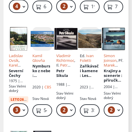
fotografie
to
tví
neautorská
4
2
49 Kč – 99 Kč
399 Kč – 429 Kč
6 899 Kč
199 Kč
79 Kč
1.
abstracti
dedikace
on :
fotografie
, obrazy,
koláže a
kresby =
photogra
phs,
paintings,
collages,
and
Ladislav
Kamil
Vladimír
Ed.
Ivan
Simon
drawings
Ovsík
,
Glovňa
Richtrmoc
,
Foletti
Joinson
, Př.
Karel
Il.
Petr
Marek
Nymburs
Zaříkávač
Prošek
, Ed.
Sikula
Postler
Severní
ko z nebe
Petr
i kamene
Krajiny a
Zdeněk
Čechy
:
Sikula
: Les
scenerie
:
Kosek
Nymburk
magiciens
příručka
1975 |
1988 |
Region
de la
pro
Severočesk
Stav
Velmi
2004 |
2020 |
CBS
2023 |
Profil
from
pierre
digitální
é
dobrý
Slovart
Masarykov
Stav
Velmi
Stav
Velmi
nakladatels
heaven
fotografy
a univerzita
dobrý
dobrý
Stav
Nová
Stav
Nová
tví
LETO26
od:
10 Kč
3
2
2
49 Kč – 59 Kč
99 Kč – 119 Kč
59 Kč
549 Kč
359 Kč