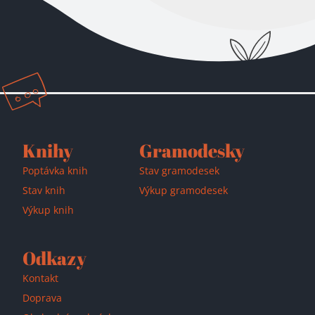
Přidáno do košíku!
Knihy
Gramodesky
Poptávka knih
Stav gramodesek
Stav knih
Výkup gramodesek
Výkup knih
Odkazy
Kontakt
Doprava