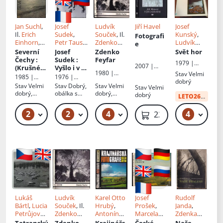
Jan Suchl
,
Josef
Ludvík
Jiří Havel
Josef
Il.
Erich
Sudek
,
Souček
, Il.
Kunský
,
Fotografi
Einhorn
,
Petr Tausk
,
Zdenko
Ludvík
e
Milada
Il.
Josef
Feyfar
Baran
,
Severní
Josef
Zdenko
Svět hor
Einhornov
Sudek
Jaroslav
Čechy
:
Sudek
:
Feyfar
1979 |
2007 |
á
Horák
, Il.
(Krušné
Vyšlo i v r.
Panorama
1980 |
Institut
Jiří Havel
Stav
Velmi
hory a
1977 jako
1985 |
1976 |
Odeon
digitální
dobrý
Podhůří,
2. vydání -
Severočesk
ČTK-
Stav
Velmi
Stav
Dobrý,
Stav
Velmi
Stav
Velmi
fotografie
Údolí
toto 1.
é
Pressfoto
dobrý,
obálka s
dobrý,
dobrý
LETO26
od:
10 
Labe a
nakladatels
vydání z r.
lehké
oděrkami,
zašlá ořízka
tví
Labské
1976
oděrky
fotografie
2
2
4
4
69 Kč – 79 Kč
3 699 Kč – 4 799 Kč
79 Kč – 119 Kč
49 Kč
229 Kč
pískovce,
ve velmi
Lužické
dobrém
stavu,
hory a
některé
Ještědský
mají
hřeben,
nepatrně
Jizerské
ohnutý roh
hory a
v rozsahu
Pojizeří,
několika
Máchův
mm,
kraj,
brožura ve
České
Lukáš
Ludvík
Karel Otto
Josef
Rudolf
výborném
středohoř
Bártl
,
Lucia
Souček
, Il.
Hrubý
,
Prošek
,
Janda
,
stavu
í, Poohří
Petrůjová
,
Zdenko
Antonín
Marcela
Zdenka
Il.
Vladimír
Feyfar
Hinšt
Vápeníkov
Jandová