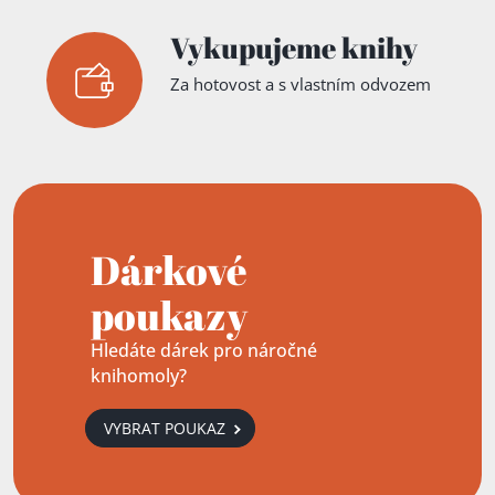
Vykupujeme knihy
Za hotovost a s vlastním odvozem
Dárkové
poukazy
Hledáte dárek pro náročné
knihomoly?
VYBRAT POUKAZ