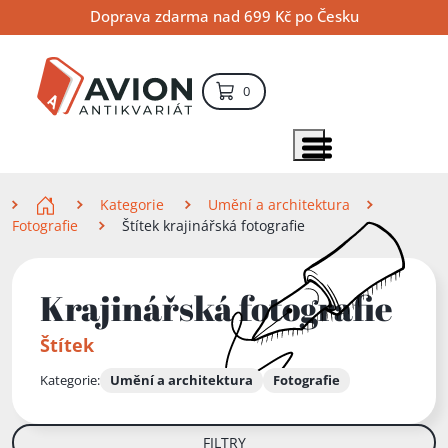
Přejít
Přejít
Přejít
Doprava zdarma nad 699 Kč po Česku
na
na
na
hlavní
hlavní
vyhledávání
obsah
navigaci
položek – košík
0
Vyhledávání
hledat
Zobrazit položky menu
Zde se nacházíte
Kategorie
Umění a architektura
Fotografie
Štítek krajinářská fotografie
Krajinářská fotografie
Štítek
Kategorie:
Umění a architektura
Fotografie
FILTRY