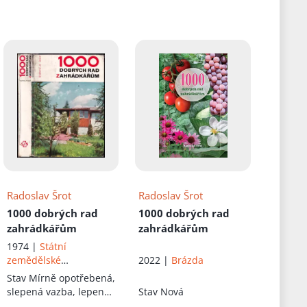
Radoslav Šrot
Radoslav Šrot
1000 dobrých rad
1000 dobrých rad
zahrádkářům
zahrádkářům
1974 |
Státní
zemědělské
2022 |
Brázda
nakladatelství
Stav
Mírně opotřebená,
slepená vazba, lepený
Stav
Nová
hřbet