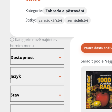
Kategorie:
Zahrada a pěstování
Štítky:
zahrádkářství
zemědělství
Kategorie nově najdete v
horním menu
Pouze dostupné
Dostupnost
Dostupnost
Knihy autora
Seřadit podle:
Jazyk
Jazyk
Stav
Stav
Vazba