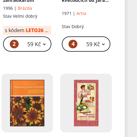
zahrádkářům
kvetoucích od jara
do zimy na 88
1996 |
Brázda
barevných tabulích
1971 |
Artia
Stav
Velmi dobrý
Františka Severy
Stav
Dobrý
s kódem
LETO26
od:
41 Kč
2
4
59 Kč
59 Kč