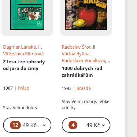
Dagmar Lánská
, Il.
Radoslav Šrot
, Il.
Vítězslava Klimtová
Václav Rytina
,
Radoslava Vodáková
,
Z lesa i ze zahrady
Vlastimil Vodák
od jara do zimy
1000 dobrých rad
zahrádkářům
1987 |
Práce
1993 |
Brázda
Stav
Velmi dobrý, lehké
Stav
Velmi dobrý
oděrky
 Kč
12
4
49 Kč – 69 Kč
49 Kč