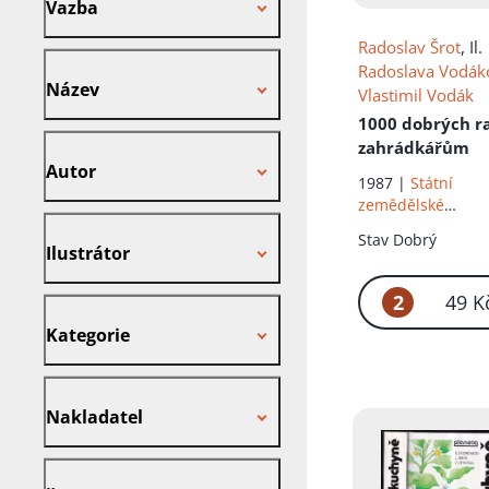
Vazba
Radoslav Šrot
, Il.
Název
Radoslava Vodák
Název
Vlastimil Vodák
1000 dobrých r
Autor
zahrádkářům
Autor
1987 |
Státní
zemědělské
Ilustrátor
nakladatelství
Stav
Dobrý
Ilustrátor
2
49 K
Kategorie
Kategorie
Nakladatel
Nakladatel
Štítek