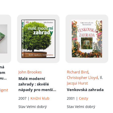
čná
John Brookes
Richard Bird
,
rem
Christopher Lloyd
, Il.
ou
Malé moderní
Jacqui Hurst
s
zahrady
: skvělé
nápady pro menší
Venkovská zahrada
igest
prostory
2007 |
Knižní klub
2001 |
Cesty
Stav
Velmi dobrý
Stav
Velmi dobrý