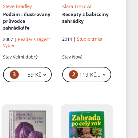
Steve Bradley
Klára Trnková
Podzim
: ilustrovaný
Recepty z babiččiny
průvodce
zahrádky
zahrádkáře
2014 |
Studio trnka
2007 |
Reader's Digest
Výběr
Stav
Velmi dobrý
Stav
Nová
3
2
59 Kč
119 Kč – 159 Kč