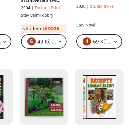
architektem své
zahrady]
2020 |
Studio trnka
2004 |
Fortuna Print
Stav
Velmi dobrý
Stav
Nová
s kódem
LETO26
od:
34 Kč
5
4
19 Kč – 259 Kč
49 Kč – 59 Kč
69 Kč – 169 Kč