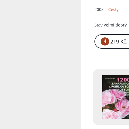
v souladu s
přírodou]
2003 |
Cesty
Stav
Velmi dobrý
4
2