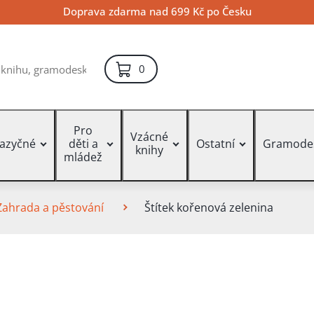
Doprava zdarma nad 699 Kč po Česku
položek – košík
0
Pro
Vzácné
jazyčné
děti a
Ostatní
Gramode
knihy
mládež
Zahrada a pěstování
Štítek kořenová zelenina