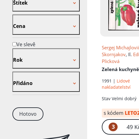
Štítek
Cena
Cena
Ve slevě
Sergej Michajlovi
Rok
Skornjakov
, Il.
Ed
Rok
Plicková
Zelená kuchyn
Přidáno
1991 |
Lidové
Přidáno
nakladatelství
Stav
Velmi dobrý
s kódem
LETO
Hotovo
3
49 K