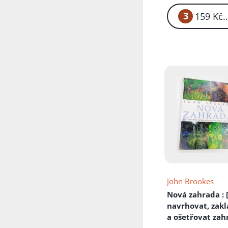
Přidáno do koš
3
1
John Brookes
Nová zahrada
:
navrhovat, zak
a ošetřovat za