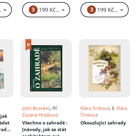
íku!
3
3
59 Kč – 169 Kč
199 Kč – 239 Kč
199 Kč – 289 K
John Brookes
, Př.
Klára Trnková
, Il.
Klára
Zuzana Hrašková
Trnková
 [jak
ládat
Všechno o zahradě
:
Okouzlující zahrady
hradu
[návody, jak se stát