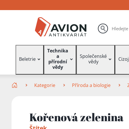
Přejít
Přejít
Přejít
na
na
na
hlavní
hlavní
vyhledávání
obsah
navigaci
hledat
Vyhledávání
Technika
a
Společenské
Beletrie
Cizo
přírodní
vědy
vědy
Zde se nacházíte
Kategorie
Příroda a biologie
Kořenová zelenina
Štítek