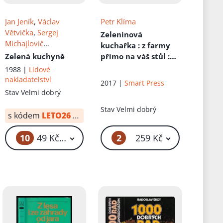
Jan Jeník
,
Václav
Petr Klíma
Větvička
,
Sergej
Zeleninová
Michajlovič
kuchařka
: z farmy
Skornjakov
, Il.
Edita
Zelená kuchyně
přímo na váš stůl :
Plicková
bez masa, bez
1988 |
Lidové
mléka, bez vajec,
nakladatelství
2017 |
Smart Press
méně lepku, méně
Stav
Velmi dobrý
cukru
Stav
Velmi dobrý
s kódem
LETO26
od:
34 Kč
10
2
49 Kč – 59 Kč
259 Kč