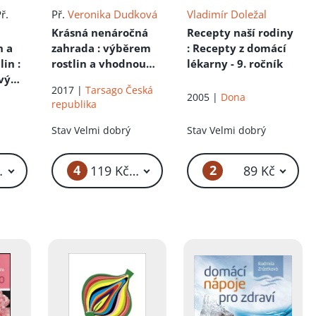
Př.
Př.
Veronika Dudková
Vladimír Doležal
Krásná nenáročná
Recepty naší rodiny
h a
zahrada
: výběrem
: Recepty z domácí
tlin
:
rostlin a vhodnou
lékarny - 9. ročník
vý
péčí ušetříte čas
2017 |
Tarsago Česká
2005 |
Dona
a
republika
Stav
Velmi dobrý
Stav
Velmi dobrý
4
2
49 Kč – 599 Kč
119 Kč – 149 Kč
89 Kč