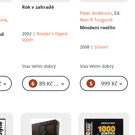
Rok v zahradě
Peter Anderson
, Ed.
ová
,
Alan R Toogood
Množení rostlin
2002 |
Reader's Digest
ad
Výběr
2008 |
Slovart
Stav
Velmi dobrý
Stav
Velmi dobrý
6
5
č
89 Kč – 119 Kč
999 Kč