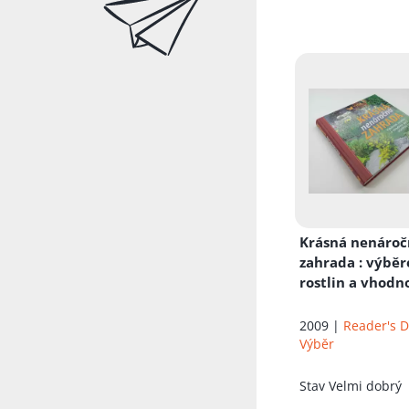
Krásná nenáro
zahrada
: výbě
rostlin a vhodn
péčí ušetříte ča
2009 |
Reader's D
Výběr
Stav
Velmi dobrý