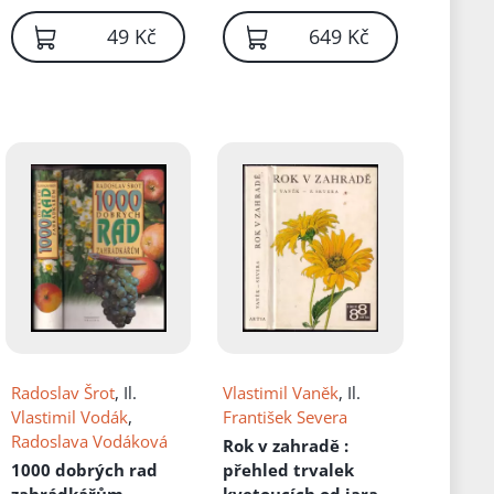
č
49 Kč
649 Kč
Radoslav Šrot
, Il.
Vlastimil Vaněk
, Il.
Vlastimil Vodák
,
František Severa
Radoslava Vodáková
Rok v zahradě
:
1000 dobrých rad
přehled trvalek