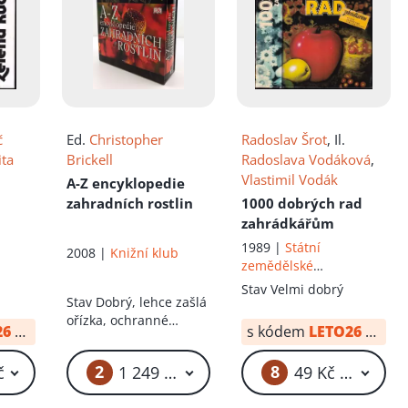
č
Ed.
Christopher
Radoslav Šrot
, Il.
ita
Brickell
Radoslava Vodáková
,
Vlastimil Vodák
A-Z encyklopedie
ě
zahradních rostlin
1000 dobrých rad
zahrádkářům
1989 |
Státní
2008 |
Knižní klub
zemědělské
nakladatelství
Stav
Velmi dobrý
Stav
Dobrý, lehce zašlá
ořízka, ochranné
26
od:
34 Kč
s kódem
LETO26
od:
34
kartonové pouzdro s
lehkými oděrkami
2
8
č
1 249 Kč – 1 299 Kč
49 Kč – 69 Kč