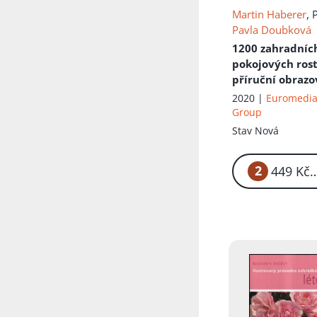
Martin Haberer
, 
Pavla Doubková
1200 zahradníc
pokojových ros
příruční obrazo
atlas
2020 |
Euromedi
Group
Stav
Nová
2
4