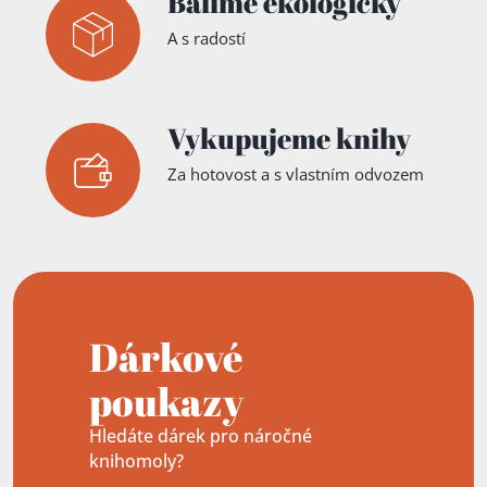
Balíme ekologicky
A s radostí
Vykupujeme knihy
Za hotovost a s vlastním odvozem
Dárkové
poukazy
Hledáte dárek pro náročné
knihomoly?