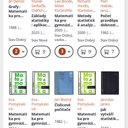
Jiří Demel
Marek
Leo Boček
,
Richard
Petr
Sedlačík
,
Milan
Hindls
,
Hebák
,
Grafy
:
Oldřich
Kočandrle
Stanislava
Jana
Matemati
Kříž
,
Jiří
Hronová
,
Kahounov
ka pro
Základy
Matemati
Metody
Počet
Neubauer
Ilja Novák
á
vysoké
statistiky
ka pro
statistick
pravděpo
školy
: aplikace
gymnázia
é analýzy
dobnosti
1988 |
technické
v
:
pro
v
2005 |
Státní
2025 |
2000 |
1982 |
technický
Analytick
ekonomy
příkladec
Prometheu
Stav
Dobrý,
nakladatels
Grada
Manageme
Státní
ch a
á
h
s
Stav
Dobrý
vazba
Stav
Nová
Stav
Dobrý
Stav
Dobrý
tví
nt Press
nakladatels
ekonomic
geometri
povolená,
technické
tví
kých
e
stránky drží
literatury
technické
2
3
99 Kč – 119 Kč
59 Kč
399 Kč
99 Kč
79 Kč
oborech
literatury
Eva
Eva
Jan Blatný
Eva
Jaroslav
Pomykalo
Pomykalo
Pomykalo
Janko
Číslicové
vá
vá
vá
počítače
Jak
Matemati
Matemati
Matemati
vytváří
ka pro
ka pro
ka pro
statistika
1982 |
gymnázia
gymnázia
gymnázia
obrazy
Státní
:
:
:
světa a