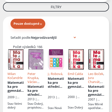
FILTRY
×
Pouze dostupné
Knihy autora
Seřadit podle:
Počet výsledků: 166
Milan
Peter
J.; Robová,
Emil Calda
Leo Boček
,
Kočandrle
Krupka
,
Jura
Matemati
Matemati
Václav
Charvát
,
Matemati
ka pro
ka pro
Zemek
,
Jaroslav
ka pro
Matemati
střední
gymnázia
Matemati
Michaela
Zhouf
gymnázia
ka pro
školy
:
:
ka pro
Cizlerová
,
:
střední
Komplex
Komplex
gymnázia
2000 |
2009 |
2013 |
Rita
Analytick
školy,
ní čísla,
ní čísla
: rovnice
2013 |
2007 |
Prometheu
Prometheu
Prometheu
Vémolová
,
á
Výrazy,
kombinat
a
Didaktis
Prometheu
Stav
Velmi
Stav
Dobrý,
Stav
Mírně
s
s, spol. s
s, spol. s
Kristýna
geometri
rovnice a
orika,
nerovnice
s
dobrý
propiskou
Stav
Dobrý
Stav
Nová
opotřebená
r.o.
r.o.
Zemková
,
e
nerovnice
pravděpo
asi z 20-
, vazba se