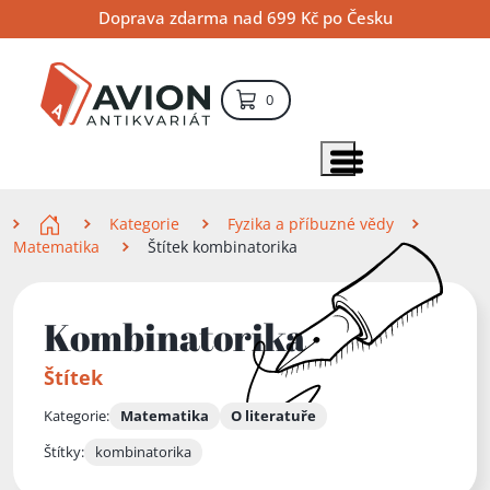
Přejít
Přejít
Přejít
Doprava zdarma nad 699 Kč po Česku
na
na
na
hlavní
hlavní
vyhledávání
obsah
navigaci
položek – košík
0
Vyhledávání
hledat
Zobrazit položky menu
Zde se nacházíte
Kategorie
Fyzika a příbuzné vědy
Matematika
Štítek kombinatorika
Kombinatorika
Štítek
Kategorie:
Matematika
O literatuře
Štítky:
kombinatorika