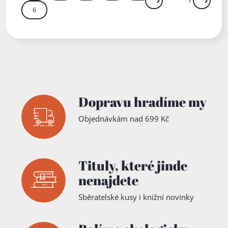
Další
Přejít
6
Zadejte číslo stránky me
Dopravu hradíme my
Objednávkám nad 699 Kč
Tituly,
které jinde
nenajdete
Sběratelské kusy i knižní novinky