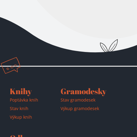
Přidáno do košíku!
Knihy
Gramodesky
Poptávka knih
Stav gramodesek
Stav knih
Výkup gramodesek
Výkup knih