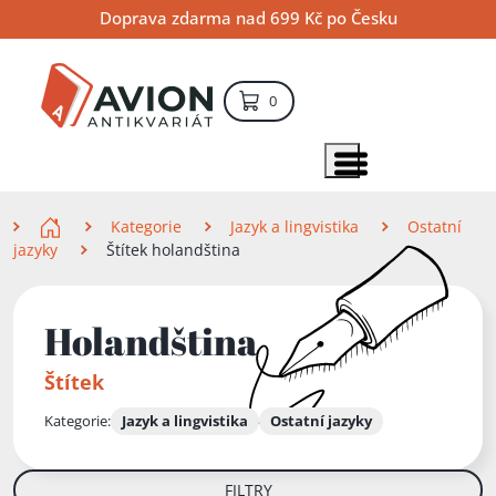
Přejít
Přejít
Přejít
Doprava zdarma nad 699 Kč po Česku
na
na
na
hlavní
hlavní
vyhledávání
obsah
navigaci
položek – košík
0
Vyhledávání
hledat
Zobrazit položky menu
Zde se nacházíte
Kategorie
Jazyk a lingvistika
Ostatní
jazyky
Štítek holandština
Holandština
Štítek
Kategorie:
Jazyk a lingvistika
Ostatní jazyky
FILTRY