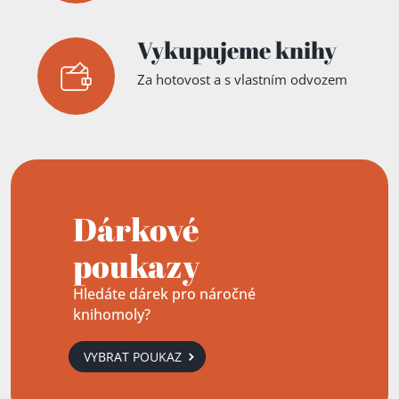
Vykupujeme knihy
Za hotovost a s vlastním odvozem
Dárkové
poukazy
Hledáte dárek pro náročné
knihomoly?
VYBRAT POUKAZ