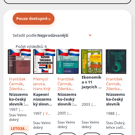
×
Pouze dostupné
Knihy autora
Seřadit podle:
Počet výsledků: 6
Ekonomik
František
Přemysl
František
František
a v 11
Čermák
,
Janota
,
Čermák
,
Čermák
,
jazycích
:
Zdenka
Hans Krijt
Zdenka
Zdenka
čeština,
Hrnčířová
Hrnčířová
Hrnčířová
Nizozems
Kapesní
Nizozems
Nizozems
němčina,
ko-český
nizozems
ko-český
ko-český
angličtina
slovník
:
ký slovník
slovník
:
slovník
2003 |
,
Nederlan
-
Woorden
Grada
1997 |
francouzš
2005 |
ds-
Tsjechisc
boek
1997 |
V
1988 |
Leda
Stav
Velmi
tina,
Leda
ráji
Státní
Tsjechisc
h
nederlan
dobrý
italština,
Stav
Velmi
Stav
Velmi
pedagogick
Stav
Velmi
Stav
Dobrý,
h
zakwoord
ds
španělšti
dobrý
dobrý
é
dobrý
lehce zašlá
woordenb
enboek
:
tsjechish
LETO26
od:
5 Kč
na,
nakladatels
obálka,
oek
Nizozems
portugalš