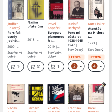
druhé
světové
války
Našim
Jindřich
Pavel
Rudolf
Kurt Finker
přátelům
Pokorný
Kopeček
Bechyně
Atentát
Parsifal
:
Evropa v
Pero mi
na Hitlera
osudy
plamenec
zůstalo
:
:
2018 |
jedné
h
:
1938-1945
Stauffenb
1973 |
RUBATO
demokrat
protifašis
erg a 20.
1947 |
2009 |
2019 |
Orbis
ické
tický
červenec
Dělnické
Stav
Dobrý
Stav
Dobrý
Academia
Epocha
odbojové
odboj v
1944
Stav
Velmi
Stav
Velmi
Stav
Velmi
nakladatels
dobrý
dobrý
dobrý
skupiny v
období
tví
LETO26
od:
29 Kč
LETO26
od:
34 
letech
druhé
1938-1945
světové
2
4
49 Kč
49
149 Kč
99 Kč
169 Kč
s
války se
poválečný
zaměření
m
m na
dovětkem
region
střední
Evropy
Václav
Bernard
kolektiv
,
František
Karel