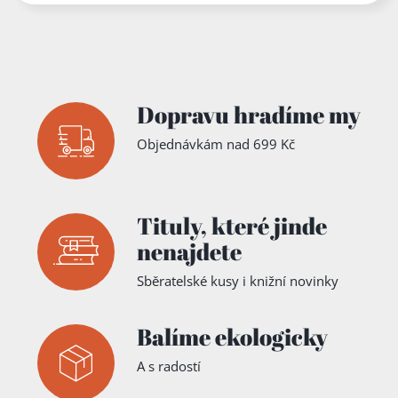
za účasti
Svazu
českoslov
enského
studentst
va v
Praze,
Valdštýns
Dopravu hradíme my
ký palác,
duben
Objednávkám nad 699 Kč
1946
Tituly,
které jinde
nenajdete
Sběratelské kusy i knižní novinky
Balíme ekologicky
A s radostí