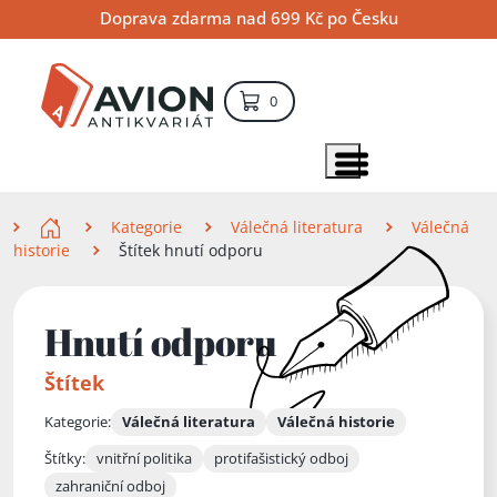
Přejít
Přejít
Přejít
Doprava zdarma nad 699 Kč po Česku
na
na
na
hlavní
hlavní
vyhledávání
obsah
navigaci
položek – košík
0
Vyhledávání
hledat
Zobrazit položky menu
Zde se nacházíte
Kategorie
Válečná literatura
Válečná
historie
Štítek hnutí odporu
Hnutí odporu
Štítek
Kategorie:
Válečná literatura
Válečná historie
Štítky:
vnitřní politika
protifašistický odboj
zahraniční odboj