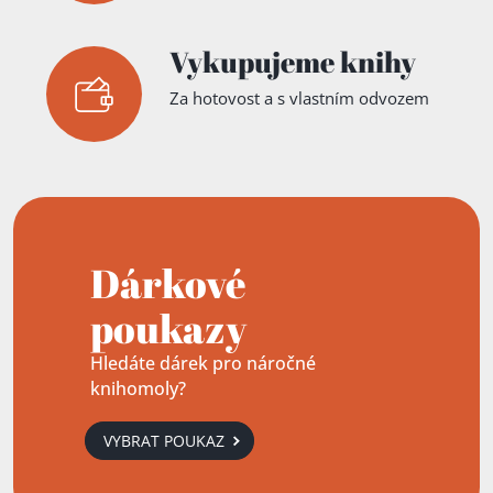
Vykupujeme knihy
Za hotovost a s vlastním odvozem
Dárkové
poukazy
Hledáte dárek pro náročné
knihomoly?
VYBRAT POUKAZ