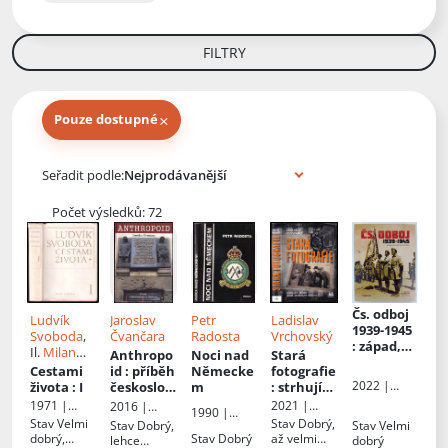
FILTRY
×
Pouze dostupné
Knihy autora
Seřadit podle:
Počet výsledků: 72
Čs. odboj
Ludvík
Jaroslav
Petr
Ladislav
1939-1945
Svoboda
,
Čvančara
Radosta
Vrchovský
: západ,
Il.
Milan
Anthropo
Noci nad
Stará
východ,
Hegar
Cestami
id
: příběh
Německe
fotografie
protektor
2022 |
života
: I
českoslov
m
: strhující
át +
Extra
enských
příběh
1971 |
2021 |
2016 |
přílohy
:
1990 |
Publishing
vlastenců
podle
Naše
Cosmopolis
Centrum
Stav
Velmi
Stav
Dobrý,
západ,
Stav
Dobrý,
Stav
Velmi
Nakladatels
skutečný
vojsko
české
dobrý,
Stav
Dobrý
až velmi
lehce
dobrý
východ,
tví dopravy