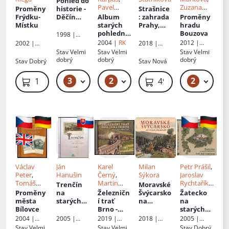
Pohled do
Pavel
Zuzana
Proměny
historie -
Strašnice
Koukal
, Př.
Šulcová
, Il.
Frýdku-
Děčín
Album
: zahrada
Proměny
Herta
Jitka
Místku
Podmokly
starých
Prahy,
hradu
Novotná
Zatloukalo
a okolí
:
pohlednic
brána
Bouzova
1998 |
vá
Ein
- České
armád
Foto-
2004 |
RK
2012 |
2002 |
2018 |
Rückblick
středohoř
Grafika-
Národní
VAPE
Muzeum
Stav
Velmi
Stav
Velmi
Stav
Velmi
in die
OHV
í
: Album
památkový
hlavního
dobrý
dobrý
dobrý
Stav
Dobrý
Stav
Nová
Geschicht
alter
ústav,
města
územní
Prahy
e
Ansichtsk
3
2
2
319 Kč – 379 Kč
849 Kč
119 Kč
499 Kč
odborné
arten
pracoviště
vom
v Olomouci
Böhmisch
en
Mittelgeb
irge
Václav
Ján
Karel
Milan
Petr Prášil
,
Peter
,
Hanušin
Černý
,
Sýkora
Jaroslav
Tomáš
Martin
Rychtařík
,
Trenčín
Moravské
Ocásek
Navrátil
,
Jan Řánek
Proměny
na
Železničn
Švýcarsko
Žatecko
Roman
města
starých
í trať
na
na
Jeschke
,
Jiří
Bílovce
pohľadnic
Brno -
starých
starých
Novák
,
iach
Česká
pohlednic
pohlednic
2005 |
2018 |
2004 |
2019 |
2005 |
Marek
Třebová
ích
ích
: Saaz
DAJAMA
Tváře, s.r.o.
VAPE
Tváře
Baron
,
Petr
Stav
Velmi
Stav
Velmi
Stav
Dobrý,