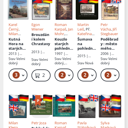
Karel
Egon
Roman
Martin
Petr
Černý
,
Wiener
Karpaš
,
Jan
Leiš
, Př.
Vácha
,
Jiří
Milan
Mohr
,
Kateřina
Stegbauer
Brouzdán
Šustr
,
Pavel
Krištůfkov
Kutná
í kolem
Kouzlo
Šumava
Poděbrad
Radomil
Vursta
á
Hora na
Chrastavy
starých
na
y
: město
Šibrava
starých
pohlednic
pohlednic
mého
2013 |
pohlednic
Liberecka
ích
srdce =
2013 |
1997 |
2006 |
2015 |
Vega-L
ích
ateliéru
the town
Tváře
,
Agentura
Ostrov
Stav
Velmi
Stav
Velmi
Stav
Velmi
Stav
Velmi
Baron
WOLF
of my
Masarykov
555
dobrý
dobrý,
Stav
Nová
dobrý
dobrý
a
heart
včetně
demokratic
přílohy
3
2
2
2
699 Kč – 899 Kč
299 Kč – 549 Kč
499 Kč – 599 Kč
219 Kč
ká
akademie
Milan
Petr Joza
Roman
Pavla
Sylva
Klega
Karpaš
,
Státníková
Marková
,