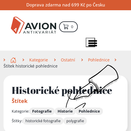
Přejít
Přejít
Přejít
Doprava zdarma nad 699 Kč po Česku
na
na
na
hlavní
hlavní
vyhledávání
obsah
navigaci
položek – košík
0
Vyhledávání
hledat
Zobrazit položky menu
Zde se nacházíte
Kategorie
Ostatní
Pohlednice
Štítek historické pohlednice
Historické pohlednice
Štítek
Kategorie:
Fotografie
Historie
Pohlednice
Štítky:
historické fotografie
polygrafie