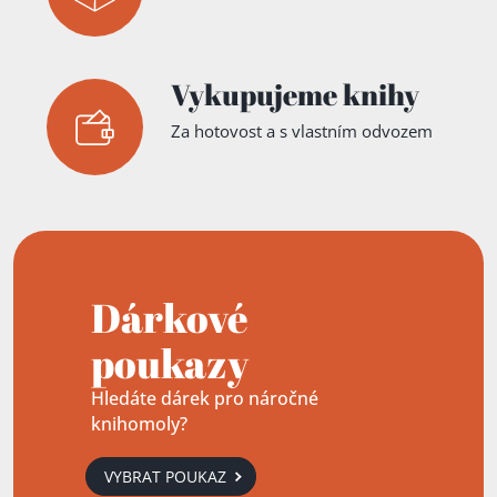
Vykupujeme knihy
Za hotovost a s vlastním odvozem
Dárkové
poukazy
Hledáte dárek pro náročné
knihomoly?
VYBRAT POUKAZ