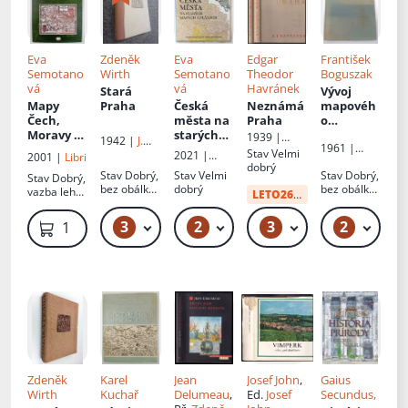
Eva
Zdeněk
Eva
Edgar
František
Semotano
Wirth
Semotano
Theodor
Boguszak
vá
vá
Havránek
Stará
Vývoj
Mapy
Praha
Česká
Neznámá
mapovéh
Čech,
města na
Praha
o
Moravy a
starých
zobrazení
1939 |
1942 |
J.
1961 |
Slezska v
mapách a
území
nákladem
Stav
Velmi
Otto
2021 |
2001 |
Libri
Ústřední
zrcadle
plánech
Českoslov
vlastním
dobrý
Dobrovský
Stav
Dobrý,
Stav
Velmi
správa
Stav
Dobrý,
Stav
Dobrý,
staletí
enské
s.r.o
bez obálky,
dobrý
geodézie a
bez obálky,
vazba lehce
socialistic
LETO26
od:
55 Kč
několik
kartografie
razítko
povolená,
ké
stránek
zkosený
republiky
3
2
3
2
329 Kč – 439 Kč
319 Kč – 329 Kč
79 Kč – 99 Kč
1 499 Kč
uvolněno a
hřbet
:
vloženo
Mapování
a měření
českých
zemí od
pol. 18.
stol. do
počátku
20. stol -
III
Zdeněk
Karel
Jean
Josef John
,
Gaius
Wirth
Kuchař
Delumeau
,
Ed.
Josef
Secundus,