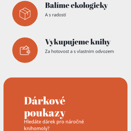
Balíme ekologicky
A s radostí
Vykupujeme knihy
Za hotovost a s vlastním odvozem
Dárkové
poukazy
Hledáte dárek pro náročné
knihomoly?