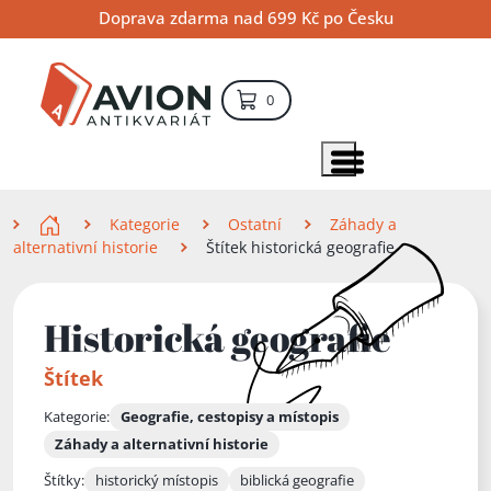
Přejít
Přejít
Přejít
Doprava zdarma nad 699 Kč po Česku
na
na
na
hlavní
hlavní
vyhledávání
obsah
navigaci
položek – košík
0
Vyhledávání
hledat
Zobrazit položky menu
Zde se nacházíte
Kategorie
Ostatní
Záhady a
alternativní historie
Štítek historická geografie
Historická geografie
Štítek
Kategorie:
Geografie, cestopisy a místopis
Záhady a alternativní historie
Štítky:
historický místopis
biblická geografie