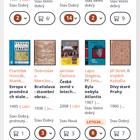
Stav
Velmi
Stav
Velmi
Stav
Velmi
Svoboda
vojsko
vojsko
Vlčková
záhady na
Stav
Dobrý
Stav
Dobrý
dobrý
dobrý
dobrý
mapě
světa
2
14
2
129 Kč
49 Kč – 59 Kč
199 Kč
69 Kč
99 Kč
František
Dobroslav
Jaroslav
Lajos
Jiří Streit
, Il.
Honzák
,
a
Čechura
Stegena
,
Vojtěch
Marek
Menclová
,
Př.
Ema
Kubašta
České
Pečenka
,
Václav
Rozgonyio
Evropa v
Bratislava
země v
Byla
Divy staré
Jitka
Mencl
vá
proměná
: stavební
letech
nebyla
Prahy
Vlčková
ch staletí
obraz
1526-1583
Atlantis
: 1 200
města a
: první
1967 |
2008 |
Libri
1960 |
hesel a
hradu
Habsburk
1995 |
Libri
Mladá
Stav
Velmi
1936 |
Jan
Mladá
odkazů,
ové na
fronta
dobrý
Štenc
fronta
Stav
Dobrý,
475
českém
Stav
Dobrý
prohnutý
Stav
Nová
Stav
Dobrý
mapek
trůně I - I
LETO26
od:
34 Kč
hřbet
území, 80
erbů a
3
6
649 Kč – 1 149 Kč
49 Kč – 199 Kč
139 Kč
359 Kč
79 Kč
vedut;