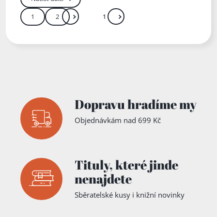
1
2
Další
Přejít
Zadejte číslo stránky mezi 1 a 2
Dopravu hradíme my
Objednávkám nad 699 Kč
Tituly,
které jinde
nenajdete
Sběratelské kusy i knižní novinky