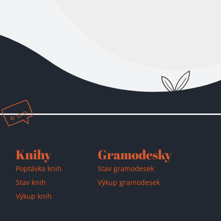
Přidáno do košíku!
Knihy
Gramodesky
Poptávka knih
Stav gramodesek
Stav knih
Výkup gramodesek
Výkup knih