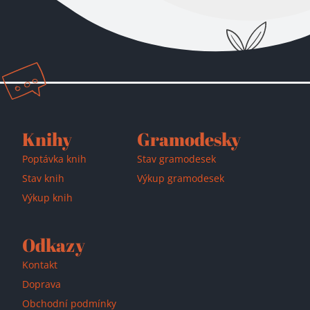
Přidáno do košíku!
Knihy
Gramodesky
Poptávka knih
Stav gramodesek
Stav knih
Výkup gramodesek
Výkup knih
Odkazy
Kontakt
Doprava
Obchodní podmínky