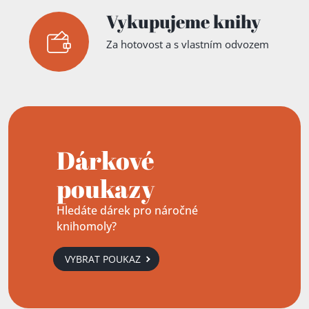
Vykupujeme knihy
Za hotovost a s vlastním odvozem
Dárkové
poukazy
Hledáte dárek pro náročné
knihomoly?
VYBRAT POUKAZ