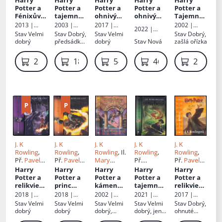
Harry
Harry
Harry
Harry
Harry
Př.
Medek
Medek
Př.
Potter a
Potter a
Potter a
Potter a
Potter a
Vladimír
Vladimír
Fénixův
tajemná
ohnivý
ohnivý
Tajemná
Medek
Medek
řád
komnata
pohár
pohár
komnata
2013 |
2003 |
2017 |
2002 |
2022 |
: 2 díl
Albatros
Albatros
Albatros
Albatros
Stav
Velmi
Stav
Dobrý,
Stav
Velmi
Stav
Dobrý,
Albatros
dobrý
předsádka
dobrý
Stav
Nová
zašlá ořízka
natrhnutá,
desky
289 Kč
189 Kč
549 Kč
469 Kč
299 Kč
prasklé
J. K
J. K
J. K
J. K
J. K
Rowling
,
Rowling
,
Rowling
, Il.
Rowling
,
Rowling
,
Př.
Pavel
Př.
Pavel
Mary
Př.
Př.
Pavel
Medek
Medek
GrandPré
,
Vladimír
Medek
Harry
Harry
Harry
Harry
Harry
Př.
Medek
Potter a
Potter a
Potter a
Potter a
Potter a
Vladimír
relikvie
princ
kámen
tajemná
relikvie
Medek
smrti
dvojí krve
mudrců
:
komnata
smrti
2018 |
2018 |
2002 |
2021 |
2017 |
[1]
Albatros
Albatros
Albatros
Albatros
Albatros
Stav
Velmi
Stav
Velmi
Stav
Velmi
Stav
Velmi
Stav
Dobrý,
dobrý
dobrý
dobrý,
dobrý, jen
ohnuté
zkosený
minimální
rohy