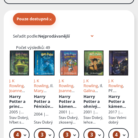
×
Pouze dostupné
Knihy autora
Seřadit podle:
Počet výsledků: 49
J. K
J. K
J. K
J. K
J. K
Rowling
,
Rowling
, Il.
Rowling
,
Rowling
, Il.
Rowling
,
Joanne
Mary
Joanne
Galina
Př.
Kathleen
GrandPré
,
Kathleen
Miklínová
,
Vladimír
Harry
Harry
Harry
Harry
Harry
Rowling
,
Př.
Pavel
Rowling
, Il.
Př.
Medek
Potter a
Potter a
Potter a
Potter a
Potter a
Př.
Pavel
Medek
Galina
Vladimír
princ
Fénixův
kámen
ohnivý
kámen
Medek
Miklínová
,
Medek
,
dvojí krve
řád
: [5.
mudrců
:
pohár
: 4
mudrců
2005 |
2001 |
2001 |
2017 |
2004 |
Galina
Pavel
: 6
díl]
1
Albatros
Albatros
Albatros
Albatros
Stav
Dobrý,
Stav
Dobrý,
Stav
Dobrý,
Stav
Velmi
Albatros
Miklíková
,
Medek
hřbet s
Stav
Dobrý
zkosený
lehce
dobrý
Př.
oděrkami
hřbet, zašlá
zkosený
Vladimír
ořízka
hřbet, zašlá
4
3
3
3
4
189 Kč – 219 Kč
249 Kč – 289 Kč
319 Kč
269 Kč – 289 Kč
Medek
ořízka