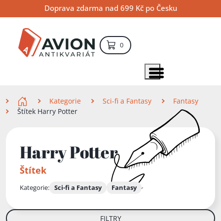
Přejít
Přejít
Přejít
Doprava zdarma nad 699 Kč po Česku
na
na
na
hlavní
hlavní
vyhledávání
obsah
navigaci
položek – košík
0
Vyhledávání
hledat
Zobrazit položky menu
Zde se nacházíte
Kategorie
Sci-fi a Fantasy
Fantasy
Štítek Harry Potter
Harry Potter
Štítek
Kategorie:
Sci-fi a Fantasy
Fantasy
FILTRY