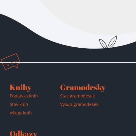
Knihy
Gramodesky
Poptávka knih
Stav gramodesek
Stav knih
Výkup gramodesek
Výkup knih
Odkazy