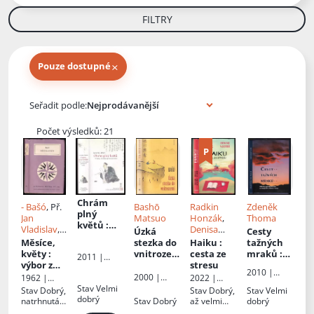
FILTRY
×
Pouze dostupné
Knihy autora
Seřadit podle:
Počet výsledků: 21
Chrám
- Bašó
, Př.
Bashō
Radkin
Zdeněk
plný
Jan
Matsuo
Honzák
,
Thoma
květů
:
Vladislav
,
Denisa
Úzká
Cesty
výběr ze
Miroslav
Vostrá
Měsíce,
stezka do
Haiku
:
tažných
tří staletí
Novák
květy
:
vnitroze
cesta ze
mraků
:
2011 |
japonskýc
výbor z
mí
stresu
odlesky
DharmaGai
h haiku
2010 |
básní
japonskýc
2000 |
1962 |
2022 |
a
Argo
haiku
h haiku
DharmaGai
Státní
Euromedia
Stav
Velmi
Stav
Dobrý,
Stav
Dobrý,
Stav
Velmi
ve
a
nakladatels
Group
dobrý
natrhnutá
Stav
Dobrý
až velmi
dobrý
tví krásné
fotografií
obálka
dobrý,