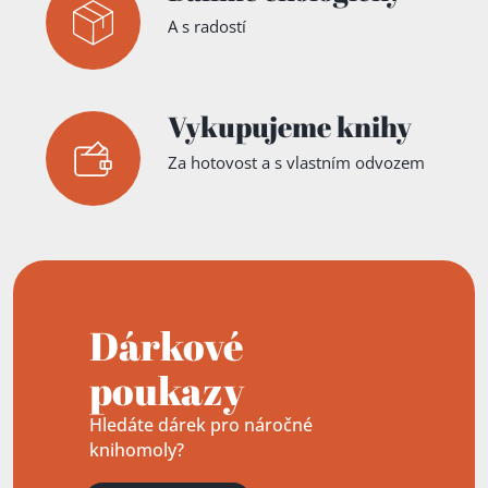
A s radostí
Vykupujeme knihy
Za hotovost a s vlastním odvozem
Dárkové
poukazy
Hledáte dárek pro náročné
knihomoly?