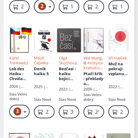
literatury a
ch
lehké
2
1 199 Kč
279 Kč
159 Kč
229 Kč
129 Kč
umění
Zdeňka
oděrky
Thomy
Karel
Miloň
Olga
Wei Wang
,
Jiří Hajíček
Trinkewitz
Čepelka
Škochová,
Il.
Kristýna
Muž na
Krahulcov
Lob des
Deník
Bezčasí
:
pokraji
á
, Př.
Dan
Haiku
:
haiku 5
haiku
Ptačí křik
vzplanutí
Jedlička
Chvála
kojící
: překlady
: haiku z
haiku
matky
a
diáře
2004 |
2025 |
2022 |
parafráze
2017-2018
2023 |
2009 |
Akropolis
Nakladatels
Host
Pavel
Perplex
Stav
Velmi
Stav
Velmi
tví ČAS
Mervart
dobrý
Stav
Nová
Stav
Nová
dobrý
Stav
Nová
s.r.o.
3
349 Kč
239 Kč
319 Kč
299 Kč
249 Kč