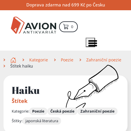
Přejít
Přejít
Přejít
Doprava zdarma nad 699 Kč po Česku
na
na
na
hlavní
hlavní
vyhledávání
obsah
navigaci
položek – košík
0
Vyhledávání
hledat
Zobrazit položky menu
Zde se nacházíte
Kategorie
Poezie
Zahraniční poezie
Štítek haiku
Haiku
Štítek
Kategorie:
Poezie
Česká poezie
Zahraniční poezie
Štítky:
japonská literatura