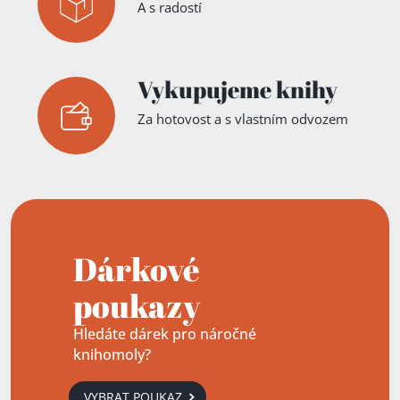
A s radostí
Vykupujeme knihy
Za hotovost a s vlastním odvozem
Dárkové
poukazy
Hledáte dárek pro náročné
knihomoly?
VYBRAT POUKAZ