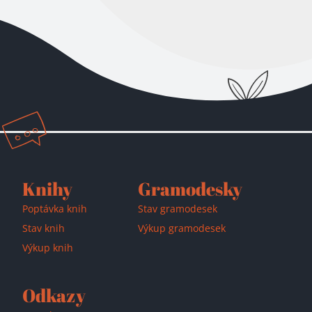
Přidáno do košíku!
Knihy
Gramodesky
Poptávka knih
Stav gramodesek
Stav knih
Výkup gramodesek
Výkup knih
Odkazy