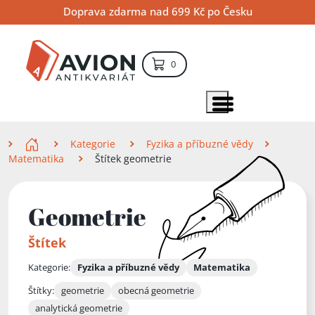
Přejít
Přejít
Přejít
Doprava zdarma nad 699 Kč po Česku
na
na
na
hlavní
hlavní
vyhledávání
obsah
navigaci
položek – košík
0
Vyhledávání
hledat
Zobrazit položky menu
Zde se nacházíte
Kategorie
Fyzika a příbuzné vědy
Matematika
Štítek geometrie
Geometrie
Štítek
Kategorie:
Fyzika a příbuzné vědy
Matematika
Štítky:
geometrie
obecná geometrie
analytická geometrie