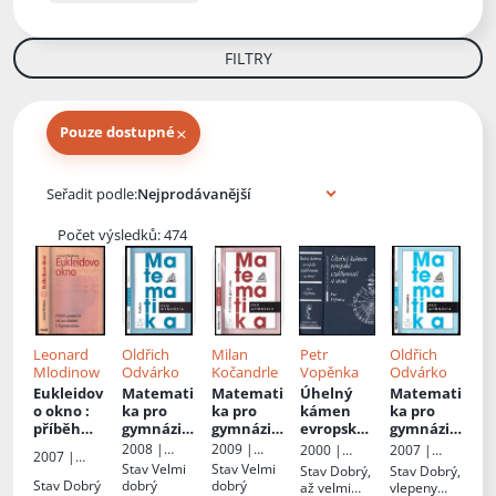
FILTRY
×
Pouze dostupné
Knihy autora
Seřadit podle:
Počet výsledků: 474
Leonard
Oldřich
Milan
Petr
Oldřich
Mlodinow
Odvárko
Kočandrle
Vopěnka
Odvárko
Eukleidov
Matemati
Matemati
Úhelný
Matemati
o okno
:
ka pro
ka pro
kámen
ka pro
příběh
gymnázia
gymnázia
evropské
gymnázia
geometri
: Funkce
:
vzdělanos
:
2008 |
2009 |
2000 |
2007 |
2007 |
e od
Analytick
ti a moci
:
goniomet
Prometheu
Prometheu
Práh
Prometheu
Stav
Velmi
Stav
Velmi
Stav
Dobrý,
Stav
Dobrý,
Slovart
rovnoběž
á
souborné
rie
s, spol. s
s, spol. s
s
Stav
Dobrý
dobrý
dobrý
až velmi
vlepeny