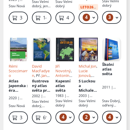
Stav
Velmi
Stav
Velmi
Stav
Velmi
světem za
celého
nakladatels
neznáme
s.r.o
Lukáš a syn
é trasy
dobrý
Stav
Nová
dobrý, jen
dobrý
tví
posmrtný
světa od A
LETO26
od:
41 Kč
naší
minimální
mi rituály
do Z
planety
oděrky
4
3
49 Kč – 59 Kč
319 Kč
149 Kč
429 Kč
Školní
Rémi
David
Jiří
Michal Jon
,
atlas
Scoccimarr
MacFadye
Novotný
,
Lucie
světa
o
n
, Př.
Jan
Antonín
Jonová
,
Čermák
,
Jiří
Rükl
,
Lucie
Atlas
Ilustrova
Kapesní
S Luckou
Hrubý
Augustin
Kovaříkov
Japonska
:
ný atlas
atlas
a
2011 |
Fišer
, Ed.
á
éra
světa pro
světa
Michalem
Kartografie
Hana
křehkého
nové
kolem
1983 |
2003 |
2002 |
2020 |
Bradnová
růstu
století
zeměkoul
Geodetický
Cykloknihy
Reader's
Stav
Velmi
Stav
Velmi
Stav
Dobrý,
Stav
Velmi
Lingea
e
: Z Čech
a
Digest
dobrý
dobrý
odřený
Stav
Nová
dobrý,
kartografic
až do
Výběr
hřbet a
lehké
ký podnik
země
rohy desek
oděrky
4
2
4
49 Kč – 59 Kč
99 Kč
329 Kč
69 Kč
vycházejí
cího
slunce - I.