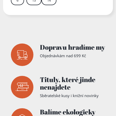
6
13
14
Zadejte číslo stránky m
Dopravu hradíme my
Objednávkám nad 699 Kč
Tituly,
které jinde
nenajdete
Sběratelské kusy i knižní novinky
Balíme ekologicky