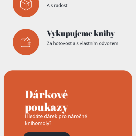
A s radostí
Vykupujeme knihy
Za hotovost a s vlastním odvozem
Dárkové
poukazy
Hledáte dárek pro náročné
knihomoly?