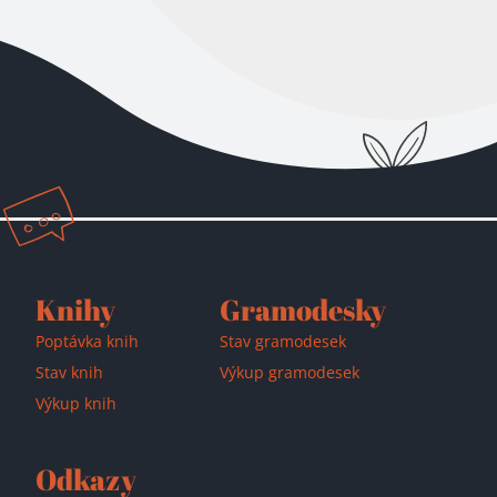
Přidáno do košíku!
Knihy
Gramodesky
Poptávka knih
Stav gramodesek
Stav knih
Výkup gramodesek
Výkup knih
Odkazy