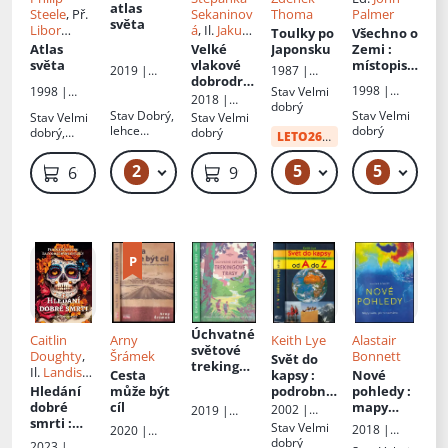
atlas
Steele
, Př.
Sekaninov
Thoma
Palmer
světa
Libor
á
, Il.
Jakub
Toulky po
Všechno o
Matyáš
Cenkl
Atlas
Velké
Japonsku
Zemi
:
světa
vlakové
místopisn
2019 |
1987 |
dobrodru
ý
Kartografie
Panorama
1998 |
Stav
Velmi
1998 |
žství za
průvodce
2018 |
Reader's
dobrý
Svojtka &
zajímavos
světem
Albatros
Stav
Dobrý,
Stav
Velmi
Stav
Velmi
Stav
Velmi
Digest
Co
tmi světa
lehce
dobrý
dobrý,
dobrý
Výběr
LETO26
od:
34 Kč
: vypátrej
odřený
ohnuté
hřbet, vše
a chyť
desky,
2
5
5
179 Kč – 249 Kč
49 Kč – 59 Kč
49
69 Kč
99 Kč
drží
černého
neautorská
dedikace,
pasažéra!
razítko
Úchvatné
Caitlin
Arny
Keith Lye
Alastair
světové
Doughty
,
Šrámek
Bonnett
Svět do
trekingov
Il.
Landis
Cesta
kapsy
:
Nové
é trasy
:
Blair
, Př.
Hledání
může být
podrobný
pohledy
:
poznejte
Tereza
dobré
cíl
průvodce
mapy
2002 |
2019 |
nejúžasn
Šulcová
smrti
:
po
světa, jak
Cesty
,
Svojtka &
Stav
Velmi
ější
2018 |
2020 |
putování
státech
ho
Ottovo
Co
dobrý
Dobrovský
trekingov
Flétna
2023 |