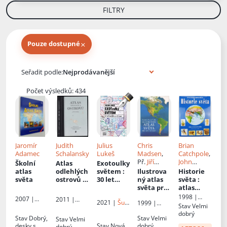
FILTRY
×
Pouze dostupné
Knihy autora
Seřadit podle:
Počet výsledků: 434
Jaromír
Judith
Julius
Chris
Brian
Adamec
Schalansky
Lukeš
Madsen
,
Catchpole
,
Př.
Jiří
John
Školní
Atlas
Exotoulky
Hrubý
, Ed.
Haywood
,
atlas
odlehlých
světem
:
Ilustrova
Historie
Jiri Hanus
Simon
světa
ostrovů
:
30 let
ný atlas
světa
:
Hall
,
padesát
zážitků ze
světa pro
atlas
Edward
ostrovů,
100 zemí
nové
světových
1998 |
2007 |
2011 |
Barratt
, Př.
2021 |
Šulc
1999 |
které
století
dějin
Columbus
Stav
Velmi
Kartografie
Nakladatels
Lubomír
- Švarc
Reader's
jsem
dobrý
tví 65. pole
Stav
Dobrý,
Digest
Stav
Velmi
Kotačka
,
Stav
Velmi
nikdy
desky s
Stav
Nová
Výběr
dobrý
Věra
dobrý