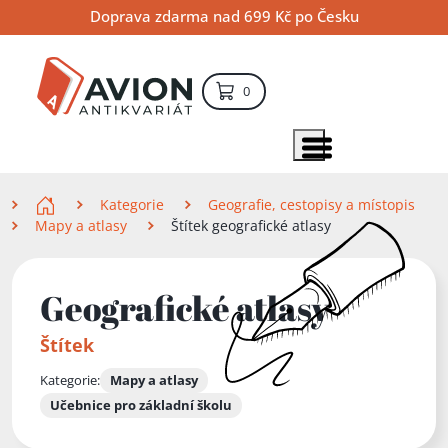
Přejít
Přejít
Přejít
Doprava zdarma nad 699 Kč po Česku
na
na
na
hlavní
hlavní
vyhledávání
obsah
navigaci
položek – košík
0
Vyhledávání
hledat
Zobrazit položky menu
Zde se nacházíte
Kategorie
Geografie, cestopisy a místopis
Mapy a atlasy
Štítek geografické atlasy
Geografické atlasy
Štítek
Kategorie:
Mapy a atlasy
Učebnice pro základní školu