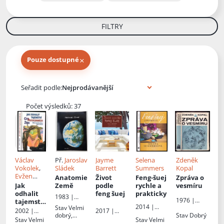
FILTRY
×
Pouze dostupné
Knihy autora
Seřadit podle:
Počet výsledků: 37
Václav
Př.
Jaroslav
Jayme
Selena
Zdeněk
Vokolek
,
Sládek
Barrett
Summers
Kopal
Evžen
Anatomie
Život
Feng-šuej
Zpráva o
Andres
Jak
Země
podle
rychle a
vesmíru
odhalit
feng šuej
prakticky
1983 |
1976 |
tajemství
Albatros
2014 |
Stav
Velmi
Mladá
geopatog
2002 |
2017 |
Knižní klub
dobrý,
Stav
Dobrý
fronta
enních
Eminent
ANAG, spol.
Stav
Velmi
Stav
Velmi
lehké