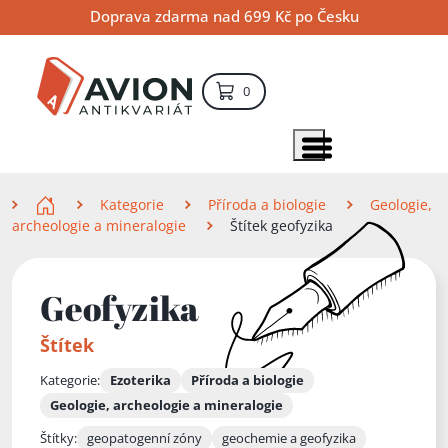
Přejít
Přejít
Přejít
Doprava zdarma nad 699 Kč po Česku
na
na
na
hlavní
hlavní
vyhledávání
obsah
navigaci
položek – košík
0
Vyhledávání
hledat
Zobrazit položky menu
Zde se nacházíte
Kategorie
Příroda a biologie
Geologie,
archeologie a mineralogie
Štítek geofyzika
Geofyzika
Štítek
Kategorie:
Ezoterika
Příroda a biologie
Geologie, archeologie a mineralogie
Štítky:
geopatogenní zóny
geochemie a geofyzika