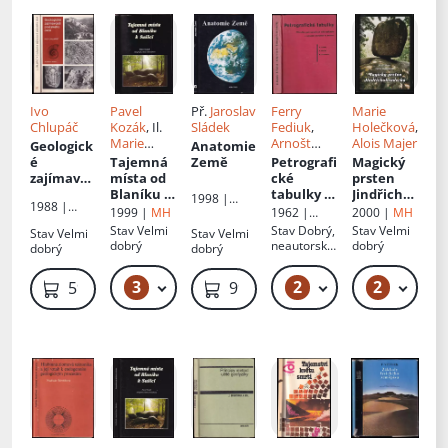
sluneční
světlo -
neocenit
elný dar,
které
směry
jsou
Ivo
Pavel
Př.
Jaroslav
Ferry
Marie
správné a
Chlupáč
Kozák
, Il.
Sládek
Fediuk
,
Holečková
,
které
Marie
Arnošt
Alois Majer
Geologick
Anatomie
špatné
Holečková
Dudek
,
é
Tajemná
Země
Petrografi
Magický
Marie
zajímavos
místa od
cké
prsten
Palivcová
ti
Blaníku k
tabulky
:
Jindřicho
1998 |
1988 |
pražskéh
Sušici
příručka
hradecka
1999 |
MH
1962 |
2000 |
MH
Albatros
Academia
o okolí
petrografi
Nakladatels
Stav
Velmi
Stav
Dobrý,
Stav
Velmi
Stav
Velmi
Stav
Velmi
cké
tví
dobrý
neautorský
dobrý
dobrý
dobrý
mikrosko
Českoslove
podpis
nské
pie s
3
2
2
899 Kč – 999 Kč
899 Kč – 1 099 Kč
89
599 Kč
99 Kč
akademie
atlasem
věd
struktur
a textur