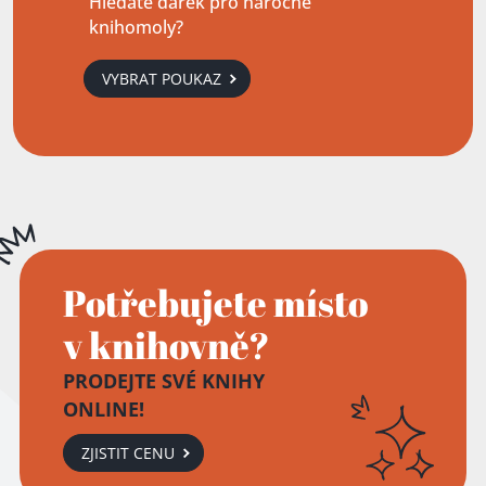
Hledáte dárek pro náročné
knihomoly?
VYBRAT POUKAZ
Potřebujete místo
v knihovně?
PRODEJTE SVÉ KNIHY
ONLINE!
ZJISTIT CENU