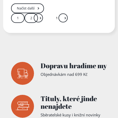
Načíst další
1
2
Další
Přejít
Zadejte číslo stránky mezi 1 a 2
Dopravu hradíme my
Objednávkám nad 699 Kč
Tituly,
které jinde
nenajdete
Sběratelské kusy i knižní novinky