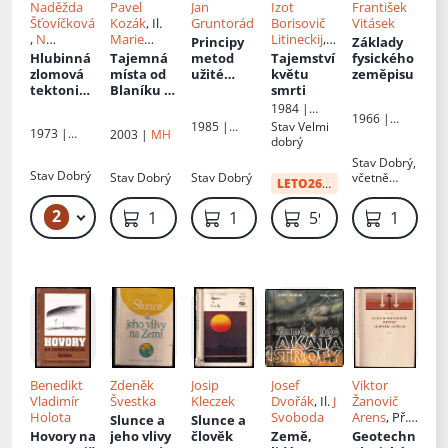
Naděžda
Pavel
Jan
Izot
František
Šťovíčková
Kozák
, Il.
Gruntorád
Borisovič
Vitásek
,
N
Marie
Litineckij
,
Principy
Základy
Šťovíčková
Holečková
Př.
Hlubinná
Tajemná
metod
Tajemství
fysického
Horymírxx
zlomová
místa od
užité
květu
zeměpisu
0083174
tektonika
Blaníku k
geofyziky
smrti
Junek
a její
Sušici
1984 |
1966 |
vztah k
Lidové
1985 |
Stav
Velmi
1973 |
Academia
2003 |
MH
endogenn
nakladatels
Státní
dobrý
Academia
ím
tví
nakladatels
Stav
Dobrý,
geologick
tví
Stav
Dobrý
Stav
Dobrý
Stav
Dobrý
včetně
LETO26
:
41 Kč
ým
technické
přílohy
literatury
procesům
2
79 Kč – 129 Kč
1 349 Kč
169 Kč
59 Kč
119 Kč
Benedikt
Zdeněk
Josip
Josef
Viktor
Vladimír
Švestka
Kleczek
Dvořák
, Il.
J
Žanovič
Holota
Svoboda
Arens
, Př.
Slunce a
Slunce a
Eva
Hovory na
jeho vlivy
člověk
Země,
Geotechn