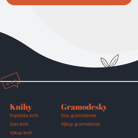
Přidáno do košíku!
Knihy
Gramodesky
Poptávka knih
Stav gramodesek
Stav knih
Výkup gramodesek
Výkup knih