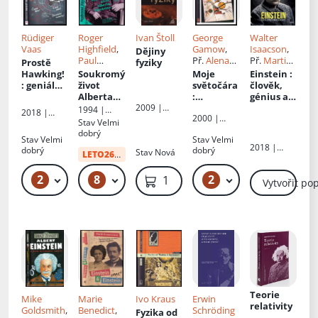
Rüdiger
Roger
Ivan Štoll
George
Walter
Vaas
Highfield
,
Gamow
,
Isaacson
,
Dějiny
Paul
Př.
Alena
Př.
Martin
Prostě
fyziky
Carter
, Il.
Bičáková
,
Kotrle
,
Hawking!
Soukromý
Moje
Einstein
:
Pavel
Jiří Bičák
Petr Kotrle
: geniální
život
světočára
člověk,
Štefan
, Př.
myšlenky
Alberta
:
génius a
Dušan
2009 |
vtipně a
Einsteina
neformál
teorie
1994 |
2018 |
Provazník
Prometheu
2000 |
jasně
ní
relativity
Nakladatels
Stav
Velmi
Grada
s, spol. s
Mladá
autobiogr
tví Lidové
dobrý
r.o.
Stav
Velmi
fronta
Stav
Velmi
noviny
afie
2018 |
dobrý
dobrý
Stav
Nová
LETO26
od:
34 Kč
Knižní klub
2
8
2
219 Kč – 239 Kč
49 Kč
389 Kč – 469 Kč
1 099 Kč
Vytvořit po
Teorie
Mike
Marie
Ivo Kraus
Erwin
relativity
Goldsmith
,
Benedict
,
Schröding
Fyzika od