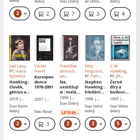
jasně
Einsteine
relativity
dobrý
dobrý
Stav
Dobrý
až velmi
dobrý
m
dobrý,
lehce
2
229 Kč
239 Kč
799 Kč
249 Kč
459 Kč
odřené
hrany
desek, ex
libris
původního
majitele
Joel Levy
,
Václav
František
Kitty
S. W
Př.
Ivana
Havel
Janouch
,
Ferguson
,
Hawking
,
Rybecká
Jan
Př.
Petr
Př.
Jiří
Korespon
Kristofori
Černý
Langer
Hawking
:
dence
Ne,
Stephen
Černé
člověk,
1978-2001
nestěžuji
Hawking
:
díry a
génius a
si
: malá
hledání
budoucno
teorie
normaliza
teorie
st
1990 |
2019 |
1996 |
1995 |
2007 |
všeho
ční
všeho
vesmíru
Mladá
Stav
Dobrý
Knižní klub
Aurora
Mladá
Akropolis
Stav
Velmi
Stav
Velmi
Stav
Velmi
mozaika
fronta
fronta
dobrý
dobrý
dobrý
Stav
Nová
LETO26
od:
41 Kč
2
2
3
5
119 Kč
59 Kč
59 Kč – 69 Kč
99
319 Kč