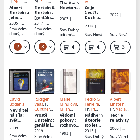
Il.
Philip
Př.
Filip
er
Thaléta k
Reeve
, Př.
Klausner
Albert
Einstein &
Newtono
Co je
Robert
Einstein a
Einstein
:
vi
:
život? ;
2022 |
Novotný
jeho
[geniální
kapitoly z
Duch a
2007 |
VUTIUM
nafukova
žena ve
dějin
hmota ; K
2005 |
2017 |
Academia
2018 |
cí vesmír
stínu
fyziky
mému
Egmont
Metafora
Stav
Velmi
Stav
Velmi
Stav
Dobrý,
VUTIUM
Alberta
životu
dobrý,
dobrý
odřené
Stav
Nová
Stav
Nová
Einsteina]
lehké
hrany
oděrky
desek
2
3
119 Kč – 139 Kč
99 Kč – 119 Kč
469 Kč
429 Kč
379 Kč
David
Rüdiger
Marie
Pedro G
Albert
Bodanis
Vaas
, Il.
Mihulová
,
Ferreira
,
Einstein
,
Gunther
Milan
Př.
Jiří
Př.
Václav
Neviditel
Schulz
, Př.
Svoboda
Langer
Štíbr
ná síla
:
Prostě
Vědomí
Nádhern
Teorie
Michal
svět
Einstein!
:
pokory
:
á teorie
:
relativity
Šmíd
elektřiny
geniální
rozhovor
sto let
2009 |
2005 |
myšlenky
s
obecné
2019 |
2015 |
Dokořán
VUTIUM
1992 |
vtipně a
Albertem
teorie
Grada
Vyšehrad
Stav
Velmi
Stav
Velmi
Stav
Dobrý,
Stav
Velmi
Santal