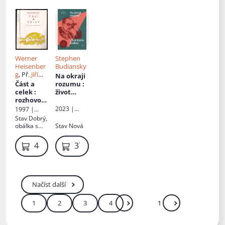
Werner
Stephen
Heisenber
Budiansky
g
, Př.
Jiří
Na okraji
Horák
Část a
rozumu
:
celek
:
život
rozhovory
Kurta
o
Gödela
2023 |
1997 |
atomové
Host
Votobia
Stav
Dobrý,
fyzice
obálka s
Stav
Nová
flíčky,
ořízka s
449 Kč
379 Kč
flíčky
Načíst další
1
2
3
4
Další
Přejít
Zadejte číslo stránky mezi 1 a 4