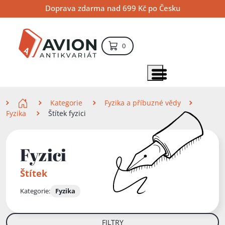
Přejít
Přejít
Přejít
Doprava zdarma nad 699 Kč po Česku
na
na
na
hlavní
hlavní
vyhledávání
obsah
navigaci
položek – košík
0
Vyhledávání
hledat
Zobrazit položky menu
Zde se nacházíte
Kategorie
Fyzika a příbuzné vědy
Fyzika
Štítek fyzici
Fyzici
Štítek
Kategorie:
Fyzika
FILTRY