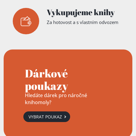
Vykupujeme knihy
Za hotovost a s vlastním odvozem
Dárkové
poukazy
Hledáte dárek pro náročné
knihomoly?
VYBRAT POUKAZ