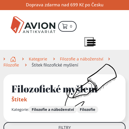
Přejít
Přejít
Přejít
Doprava zdarma nad 699 Kč po Česku
na
na
na
hlavní
hlavní
vyhledávání
obsah
navigaci
položek – košík
0
Vyhledávání
hledat
Zobrazit položky menu
Zde se nacházíte
Kategorie
Filozofie a náboženství
Filozofie
Štítek filozofické myšlení
Filozofické myšlení
Štítek
Kategorie:
Filozofie a náboženství
Filozofie
FILTRY