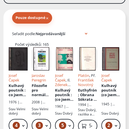
×
Pouze dostupné
Knihy autora
Seřadit podle:
Počet výsledků: 165
Josef
Jaroslav
Josef
Platón
, Př.
Josef
Čapek
Peregrin
Čapek
, Il.
František
Čapek
Zdenek
Novotný
Kulhavý
Filozofie
Kulhavý
Seydl
, Ed.
poutník
:
pro
Kulhavý
Euthyfrón
poutník
Miroslav
co jsem
normální
poutník
:
; Obrana
(co jsem
Halík
na světě
lidi
(co jsem
Sókrata ;
na světě
1976 |
2008 |
uviděl
na světě
Kritón
uviděl)
1945 |
1994 |
Odeon
Dokořán
1967 |
uviděl)
František
Oikoymenh
Stav
Velmi
Stav
Velmi
Stav
Dobrý,
Českoslove
Borový
dobrý
dobrý
Stav
Dobrý
Stav
Dobrý
razítka a
nský
polepky z
spisovatel
knihovny,
4
3
5
2
69 Kč – 89 Kč
419 Kč – 489 Kč
49 Kč – 59 Kč
159 Kč
549 Kč
lehce