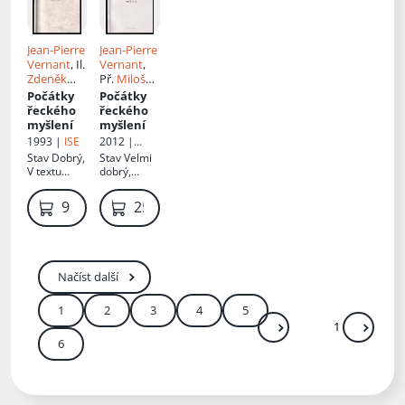
Jean-Pierre
Jean-Pierre
Vernant
, Il.
Vernant
,
Zdeněk
Př.
Miloš
Ziegler
, Př.
Rejchrt
Počátky
Počátky
Miloš
řeckého
řeckého
Rejchrt
myšlení
myšlení
1993 |
ISE
2012 |
Oikoymenh
Stav
Dobrý,
Stav
Velmi
V textu
dobrý,
podtrháno
vpisky
tužkou,
propiskou
99 Kč
259 Kč
vpisky
tužkou
Načíst další
1
2
3
4
5
Další
Přejít
6
Zadejte číslo stránky me