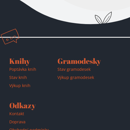
Přidáno do košíku!
Knihy
Gramodesky
Poptávka knih
Stav gramodesek
Stav knih
Výkup gramodesek
Výkup knih
Odkazy
Kontakt
Doprava
Obchodní podmínky