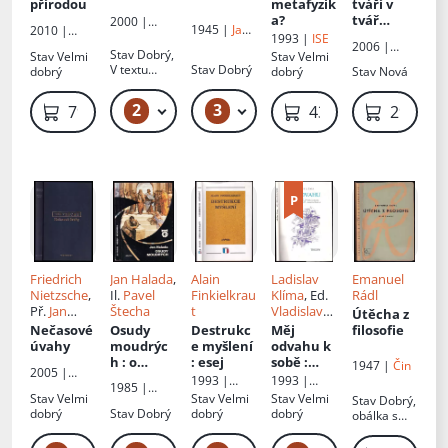
Slunečko
přírodou
metafyzik
tváří v
a?
tvář
2000 |
1945 |
Jan
2010 |
zániku
Votobia
1993 |
ISE
Laichter
Paseka
2006 |
Stav
Dobrý,
Stav
Velmi
Stav
Velmi
Akropolis
V textu
Stav
Dobrý
dobrý
dobrý
Stav
Nová
podtrháno
tužkou
2
3
79 Kč – 89 Kč
79 Kč
799 Kč
439 Kč
299 Kč
Friedrich
Jan Halada
,
Alain
Ladislav
Emanuel
Nietzsche
,
Il.
Pavel
Finkielkrau
Klíma
, Ed.
Rádl
Př.
Jan
Štecha
t
Vladislav
Útěcha z
Krejčí
,
Zadrobílek
Nečasové
Osudy
Destrukc
Měj
filosofie
Pavel
úvahy
moudrýc
e myšlení
odvahu k
Kouba
h
: o
: esej
sobě
:
1947 |
Čin
2005 |
filozofech
výbor z
1993 |
1993 |
Oikoymenh
1985 |
a filozofii
dopisů
ATLANTIS
Trigon
Stav
Velmi
Stav
Velmi
Stav
Velmi
Stav
Dobrý,
Albatros
Antonínu
NAKLADAT
dobrý
Stav
Dobrý
dobrý
dobrý
obálka s
ELSTVÍ
Pavlovi z
oděrkami
let 1913-