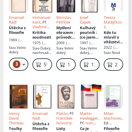
Emanuel
Immanuel
Miroslav
Josef
Tereza
Rádl
Kant
, Př.
Petříček
Čapek
Matějčkov
Vladimír
á
Útěcha z
Myšlení
Kulhavý
Špalek
,
filosofie
Kritika
obrazem
:
poutník
:
Kdo tu
Walter
soudnosti
průvodce
(co jsem
mluvil o
1969 |
Hansel
současný
na světě
vítězství?
1975 |
2009 |
1997 |
Mladá
m
uviděl)
: osm
Odeon
Herrmann
Dauphin
2022 |
Stav
Velmi
Stav
Dobrý,
Stav
Velmi
Stav
Velmi
fronta
filosofický
cvičení ve
& synové
Karolinum
dobrý
natrhnutá
dobrý
dobrý,
Stav
Nová
m
filosofick
obálka
lehce zašlá
myšlením
é
ořízka
3
49 Kč – 59 Kč
599 Kč
149 Kč
139 Kč
299 Kč
pro
rezignaci
středně
nepokroči
lé
Henry
Emanuel
Platón
, Př.
Martin
Milan
David
Rádl
František
Heidegger
,
Machovec
,
Thoreau
Novotný
Př.
Ivan
Ed.
Útěcha z
Chvatík
Vladimír
Toulky
filosofie
Listy
Co je
Filosofie