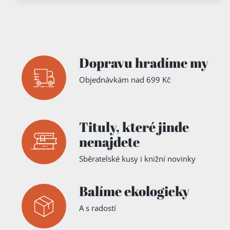
e Kirche
republice
der
Böhmische
n Brüder
Dopravu hradíme my
Objednávkám nad 699 Kč
Tituly,
které jinde
nenajdete
Sběratelské kusy i knižní novinky
Balíme ekologicky
A s radostí