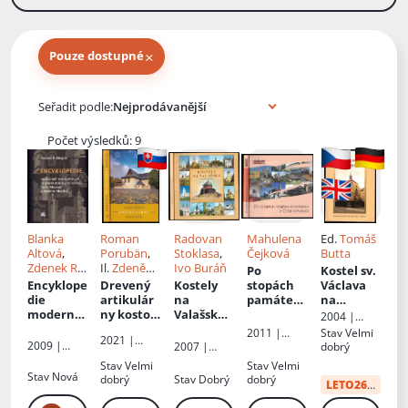
×
Pouze dostupné
Knihy autora
Seřadit podle:
Počet výsledků: 9
Blanka
Roman
Radovan
Mahulena
Ed.
Tomáš
Altová
,
Porubän
,
Stoklasa
,
Čejková
Butta
Zdenek R
Il.
Zdeněk
Ivo Buráň
Po
Kostel sv.
Nespor
Baliga
,
Encyklope
Drevený
Kostely
stopách
Václava
Dominik
die
artikulár
na
památek
na
Bugár
,
moderníc
ny kostol
:
Valašsku
:
reformac
Zderaze
:
2004 |
Dušan
h
1717-2017
[Frenštáts
e v České
prostor
Církev
2011 |
Stav
Velmi
Jurdík
2021 |
,
Ján
evangelic
ko,
republice
pro
českoslove
2009 |
Trilabit
,
dobrý
2007 |
Jadro
Kučkovský
kých (a
Rožnovsk
evangeliu
nská
Kalich
Českobratr
Public Art
Stav
Velmi
Stav
Velmi
,
Mikuláš
husitská
,
starokato
o,
m a
ská církev
Stav
Nová
dobrý
Stav
Dobrý
dobrý
Lipták
,
Nábožensk
LETO26
:
48 Kč
lických)
Vsetínsko
umění :
evangelická
Ladislav
á obec
kostelů
, Zlínsko,
ve
sborník k