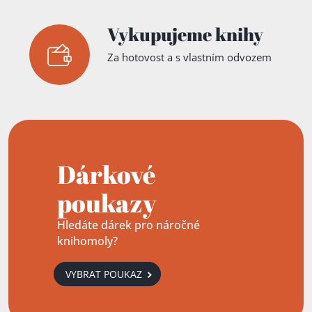
Vykupujeme knihy
Za hotovost a s vlastním odvozem
Dárkové
poukazy
Hledáte dárek pro náročné
knihomoly?
VYBRAT POUKAZ