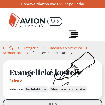
Přejít
Přejít
Přejít
Doprava zdarma nad 699 Kč po Česku
na
na
na
hlavní
hlavní
vyhledávání
obsah
navigaci
položek – košík
0
Vyhledávání
hledat
Zobrazit položky menu
Zde se nacházíte
Kategorie
Umění a architektura
Architektura
Štítek evangelické kostely
Evangelické kostely
Štítek
Kategorie:
Architektura
Filozofie a náboženství
FILTRY